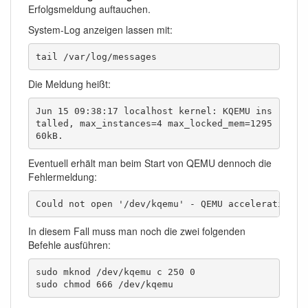
Erfolgsmeldung auftauchen.
System-Log anzeigen lassen mit:
tail /var/log/messages
Die Meldung heißt:
Jun 15 09:38:17 localhost kernel: KQEMU ins
talled, max_instances=4 max_locked_mem=1295
60kB.
Eventuell erhält man beim Start von QEMU dennoch die
Fehlermeldung:
Could not open '/dev/kqemu' - QEMU acceleration l
In diesem Fall muss man noch die zwei folgenden
Befehle ausführen:
sudo mknod /dev/kqemu c 250 0 

sudo chmod 666 /dev/kqemu