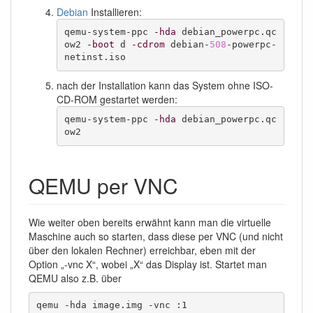
Debian
Installieren:
qemu-system-ppc 
-hda
 debian_powerpc.qc
ow2 
-boot
 d 
-cdrom
 debian-
508
-powerpc-
netinst.iso
nach der Installation kann das System ohne ISO-
CD-ROM gestartet werden:
qemu-system-ppc 
-hda
 debian_powerpc.qc
ow2
QEMU per VNC
Wie weiter oben bereits erwähnt kann man die virtuelle
Maschine auch so starten, dass diese per VNC (und nicht
über den lokalen Rechner) erreichbar, eben mit der
Option „-vnc X“, wobei „X“ das Display ist. Startet man
QEMU also z.B. über
qemu -hda image.img -vnc :1