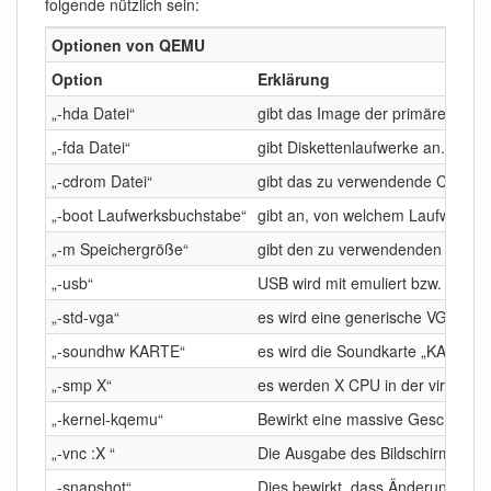
folgende nützlich sein:
Optionen von QEMU
Option
Erklärung
„-hda Datei“
gibt das Image der primären Fest
„-fda Datei“
gibt Diskettenlaufwerke an. Man 
„-cdrom Datei“
gibt das zu verwendende CD-Lauf
„-boot Laufwerksbuchstabe“
gibt an, von welchem Laufwerk ges
„-m Speichergröße“
gibt den zu verwendenden Arbeis
„-usb“
USB wird mit emuliert bzw. die Sc
„-std-vga“
es wird eine generische VGA Kart
„-soundhw KARTE“
es wird die Soundkarte „KARTE“ e
„-smp X“
es werden X CPU in der virtuelle 
„-kernel-kqemu“
Bewirkt eine massive Geschwindi
„-vnc :X “
Die Ausgabe des Bildschirms erfo
„-snapshot“
Dies bewirkt, dass Änderungen ni