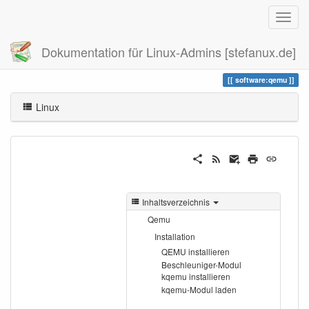
Dokumentation für Linux-Admins [stefanux.de]
Zuletzt angesehen
qemu
software:qemu
Linux
Inhaltsverzeichnis
Qemu
Installation
QEMU installieren
Beschleuniger-Modul
kqemu installieren
kqemu-Modul laden