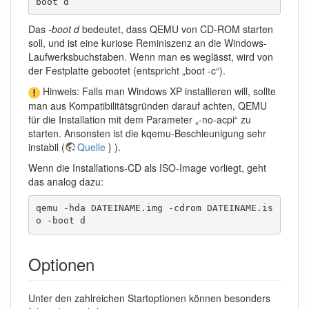
boot d
Das
-boot d
bedeutet, dass QEMU von CD-ROM starten
soll, und ist eine kuriose Reminiszenz an die Windows-
Laufwerksbuchstaben. Wenn man es weglässt, wird von
der Festplatte gebootet (entspricht „boot -c“).
Hinweis: Falls man Windows XP installieren will, sollte
man aus Kompatibilitätsgründen darauf achten, QEMU
für die Installation mit dem Parameter „-no-acpi“ zu
starten. Ansonsten ist die kqemu-Beschleunigung sehr
instabil (
Quelle
} ).
Wenn die Installations-CD als ISO-Image vorliegt, geht
das analog dazu:
qemu -hda DATEINAME.img -cdrom DATEINAME.is
o -boot d
Optionen
Unter den zahlreichen Startoptionen können besonders