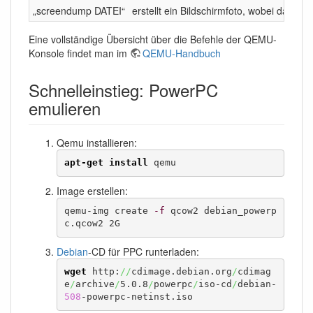
„screendump DATEI“
erstellt ein Bildschirmfoto, wobei das r
Eine vollständige Übersicht über die Befehle der QEMU-
Konsole findet man im
QEMU-Handbuch
Schnelleinstieg: PowerPC
emulieren
Qemu installieren:
apt-get install
 qemu
Image erstellen:
qemu-img create 
-f
 qcow2 debian_powerp
c.qcow2 2G
Debian
-CD für PPC runterladen:
wget
 http:
//
cdimage.debian.org
/
cdimag
e
/
archive
/
5.0.8
/
powerpc
/
iso-cd
/
debian-
508
-powerpc-netinst.iso