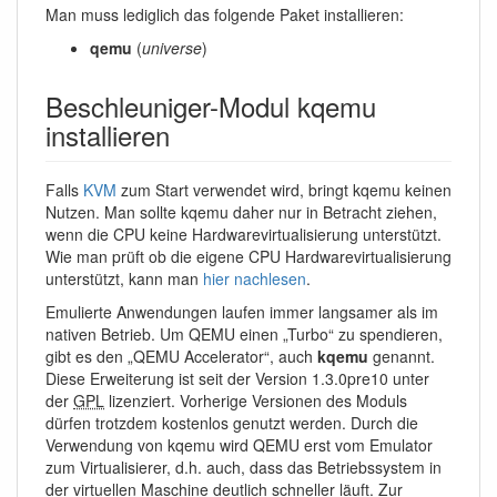
Man muss lediglich das folgende Paket installieren:
qemu
(
universe
)
Beschleuniger-Modul kqemu
installieren
Falls
KVM
zum Start verwendet wird, bringt kqemu keinen
Nutzen. Man sollte kqemu daher nur in Betracht ziehen,
wenn die CPU keine Hardwarevirtualisierung unterstützt.
Wie man prüft ob die eigene CPU Hardwarevirtualisierung
unterstützt, kann man
hier nachlesen
.
Emulierte Anwendungen laufen immer langsamer als im
nativen Betrieb. Um QEMU einen „Turbo“ zu spendieren,
gibt es den „QEMU Accelerator“, auch
kqemu
genannt.
Diese Erweiterung ist seit der Version 1.3.0pre10 unter
der
GPL
lizenziert. Vorherige Versionen des Moduls
dürfen trotzdem kostenlos genutzt werden. Durch die
Verwendung von kqemu wird QEMU erst vom Emulator
zum Virtualisierer, d.h. auch, dass das Betriebssystem in
der virtuellen Maschine deutlich schneller läuft. Zur