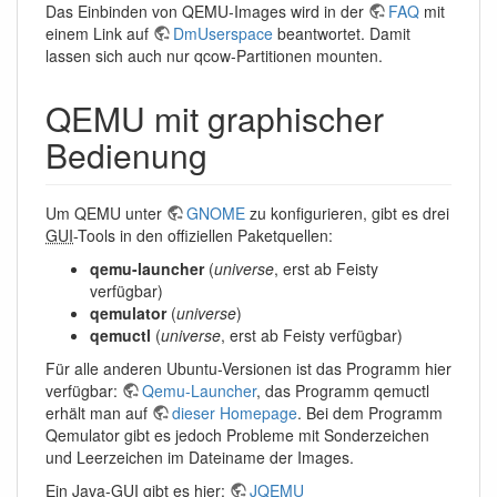
Das Einbinden von QEMU-Images wird in der
FAQ
mit
einem Link auf
DmUserspace
beantwortet. Damit
lassen sich auch nur qcow-Partitionen mounten.
QEMU mit graphischer
Bedienung
Um QEMU unter
GNOME
zu konfigurieren, gibt es drei
GUI
-Tools in den offiziellen Paketquellen:
qemu-launcher
(
universe
, erst ab Feisty
verfügbar)
qemulator
(
universe
)
qemuctl
(
universe
, erst ab Feisty verfügbar)
Für alle anderen Ubuntu-Versionen ist das Programm hier
verfügbar:
Qemu-Launcher
, das Programm qemuctl
erhält man auf
dieser Homepage
. Bei dem Programm
Qemulator gibt es jedoch Probleme mit Sonderzeichen
und Leerzeichen im Dateiname der Images.
Ein Java-
GUI
gibt es hier:
JQEMU