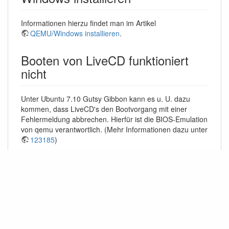
Informationen hierzu findet man im Artikel
QEMU/Windows installieren
.
Booten von LiveCD funktioniert
nicht
Unter Ubuntu 7.10 Gutsy Gibbon kann es u. U. dazu
kommen, dass LiveCD's den Bootvorgang mit einer
Fehlermeldung abbrechen. Hierfür ist die BIOS-Emulation
von qemu verantwortlich. (Mehr Informationen dazu unter
123185
)
Die Installation von
bochsbios_2.3.6-2ubuntu1_all.deb
könnte dieses Problem für einige LiveCD's beheben.
Fremdpakete
können das System gefährden.
Links