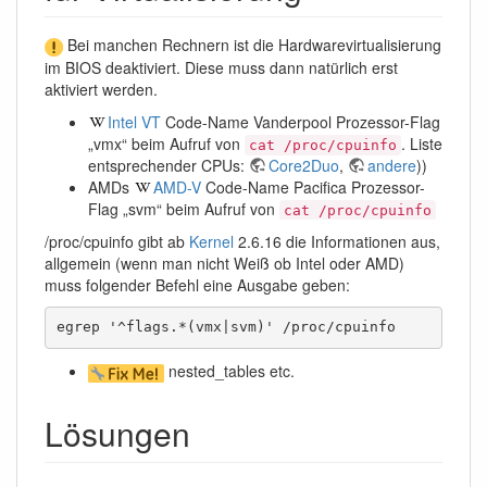
Bei manchen Rechnern ist die Hardwarevirtualisierung
im BIOS deaktiviert. Diese muss dann natürlich erst
aktiviert werden.
Intel VT
Code-Name Vanderpool Prozessor-Flag
„vmx“ beim Aufruf von
. Liste
cat /proc/cpuinfo
entsprechender CPUs:
Core2Duo
,
andere
))
AMDs
AMD-V
Code-Name Pacifica Prozessor-
Flag „svm“ beim Aufruf von
cat /proc/cpuinfo
/proc/cpuinfo gibt ab
Kernel
2.6.16 die Informationen aus,
allgemein (wenn man nicht Weiß ob Intel oder AMD)
muss folgender Befehl eine Ausgabe geben:
egrep '^flags.*(vmx|svm)' /proc/cpuinfo
nested_tables etc.
Lösungen