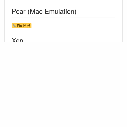
Pear (Mac Emulation)
Xen
Eigene Seite:
Xen
.
1)
mit xen-tools wird eine höhere Geschwindigkeit erreicht
2)
vordefinierte Profile und Optimierung für bekannte
OS
3)
erfordert gemeinsames Speichersystem