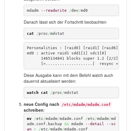
mdadm 
--readwrite
/
dev
/
md0
Danach lässt sich der Fortschritt beobachten
cat
/
proc
/
mdstat
Personalities : [raid0] [raid1] [raid6] [raid
md0 : active raid1 sdd1[1] sdc1[0]

      1465134841 blocks super 1.2 [2/2] [UU]

      [>....................]  resync =  0.0
Diese Ausgabe kann mit dem Befehl watch auch
dauernd aktualisiert werden:
watch
cat
/
proc
/
mdstat
neue Config nach
/etc/mdadm/mdadm.conf
schreiben
:
mv
/
etc
/
mdadm
/
mdadm.conf 
/
etc
/
mdadm
/
md
adm.conf.backup 
&&
 mdadm 
--detail
--sc
an
>
/
etc
/
mdadm
/
mdadm.conf