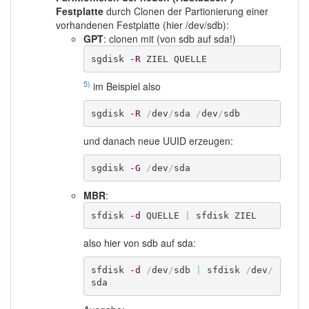
Festplatte
durch Clonen der Partionierung einer
vorhandenen Festplatte (hier /dev/sdb):
GPT
: clonen mit (von sdb auf sda!)
sgdisk 
-R
 ZIEL QUELLE
5)
im Beispiel also
sgdisk 
-R
/
dev
/
sda 
/
dev
/
sdb
und danach neue UUID erzeugen:
sgdisk 
-G
/
dev
/
sda
MBR
:
sfdisk 
-d
 QUELLE 
|
 sfdisk ZIEL
also hier von sdb auf sda:
sfdisk 
-d
/
dev
/
sdb 
|
 sfdisk 
/
dev
/
sda