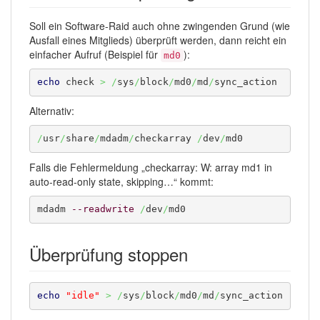
Soll ein Software-Raid auch ohne zwingenden Grund (wie
Ausfall eines Mitglieds) überprüft werden, dann reicht ein
einfacher Aufruf (Beispiel für
):
md0
echo
 check 
>
/
sys
/
block
/
md0
/
md
/
sync_action
Alternativ:
/
usr
/
share
/
mdadm
/
checkarray 
/
dev
/
md0
Falls die Fehlermeldung „checkarray: W: array md1 in
auto-read-only state, skipping…“ kommt:
mdadm 
--readwrite
/
dev
/
md0
Überprüfung stoppen
echo
"idle"
>
/
sys
/
block
/
md0
/
md
/
sync_action