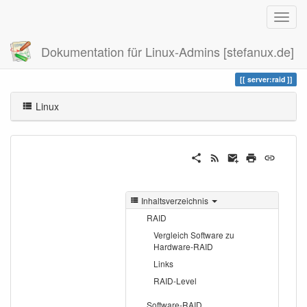
Dokumentation für Linux-Admins [stefanux.de]
Zuletzt angesehen
raid
server:raid
Linux
Inhaltsverzeichnis
RAID
Vergleich Software zu
Hardware-RAID
Links
RAID-Level
Software-RAID