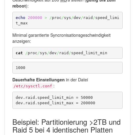
reboot
):
echo
200000
>
/
proc
/
sys
/
dev
/
raid
/
speed_limi
t_max
Minimal garantierte Syncronisationsgeschwindigkeit
anzeigen:
cat
/
proc
/
sys
/
dev
/
raid
/
speed_limit_min
1000
Dauerhafte Einstellungen
in der Datei
:
/etc/sysctl.conf
dev.raid.speed_limit_min = 50000

dev.raid.speed_limit_max = 200000
Beispiel: Partitionierung >2TB und
Raid 5 bei 4 identischen Platten