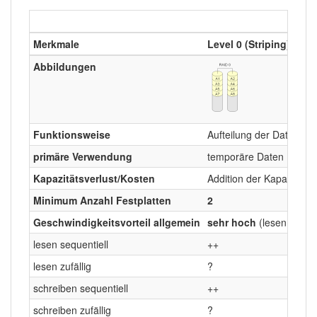
Merkmale
Level 0
(Striping)
Abbildungen
Funktionsweise
Aufteilung der Daten in 
primäre Verwendung
temporäre Daten (Auslag
Kapazitätsverlust/Kosten
Addition der Kapazitäten
Minimum Anzahl Festplatten
2
Geschwindigkeitsvorteil allgemein
sehr hoch
(lesen+schre
lesen sequentiell
++
lesen zufällig
?
schreiben sequentiell
++
schreiben zufällig
?