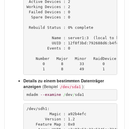
 Active Devices : 2

Working Devices : 2

 Failed Devices : 0

  Spare Devices : 0

 Rebuild Status : 0% complete

           Name : server1:3  (local to host s
           UUID : 12f8f3bd:792688d6:b4fd0515:
         Events : 0

    Number   Major   Minor   RaidDevice State
       0       8       33        0      activ
       1       8       49        1      acti
Details zu einem bestimmten Datenträger
anzeigen
(Beispiel
):
/dev/sda1
mdadm 
--examine
/
dev
/
sda1
/dev/sdh1:

          Magic : a92b4efc

        Version : 1.2

    Feature Map : 0x0
