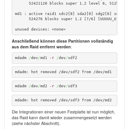
      52421120 blocks super 1.2 level 6, 512k chun
md1 : active raid1 sdc2[8] sda2[0] sdg2[6] sdf2[7]
      524276 blocks super 1.2 [7/6] [UUUUU_U]

unused devices: <none>
Anschließend können diese Partitionen vollständig
aus dem Raid entfernt werden
:
mdadm 
/
dev
/
md1 
-r
/
dev
/
sdf2
mdadm: hot removed /dev/sdf2 from /dev/md1
mdadm 
/
dev
/
md2 
-r
/
dev
/
sdf3
mdadm: hot removed /dev/sdf3 from /dev/md2
Die Integrationen einer neuen Festplatte ist nun möglich,
das Raid kann damit wieder zusammengesetzt werden
(siehe nächster Abschnitt).