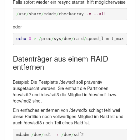
Falls sofort wieder ein resync startet, hilft möglicherweise
/
usr
/
share
/
mdadm
/
checkarray 
-x
--all
oder
echo
0
>
/
proc
/
sys
/
dev
/
raid
/
speed_limit_max
Datenträger aus einem RAID
entfernen
Beispiel: Die Festplatte /dev/sdf soll präventiv
ausgetauscht werden. Sie enthält die Partitionen
/dev/sdf2 und /dev/sdf3 die Mitglied in /dev/md1 bzw.
/dev/md2 sind.
Ein einfaches entfernen von /dev/sdf2 schlägt fehl weil
diese Partition noch vollwertiges Mitglied im Raid ist und
auch /dev/sdf3 noch Teil eines Raid ist.
mdadm 
/
dev
/
md1 
-r
/
dev
/
sdf2