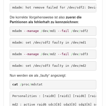
mdadm: hot remove failed for /dev/sdf2: Device or
Die korrekte Vorgehensweise ist also
zuerst die
Partitionen als fehlerhaft zu kennzeichnen
:
mdadm 
--manage
/
dev
/
md1 
--fail
/
dev
/
sdf2
mdadm: set /dev/sdf2 faulty in /dev/md1
mdadm 
--manage
/
dev
/
md2 
--fail
/
dev
/
sdf3
mdadm: set /dev/sdf3 faulty in /dev/md2
Nun werden sie als „faulty“ angezeigt:
cat
/
proc
/
mdstat
Personalities : [raid0] [raid1] [raid6] [raid5] [r
md2 : active raid6 sdc3[8] sda3[0] sdg3[6] sdf3[7]