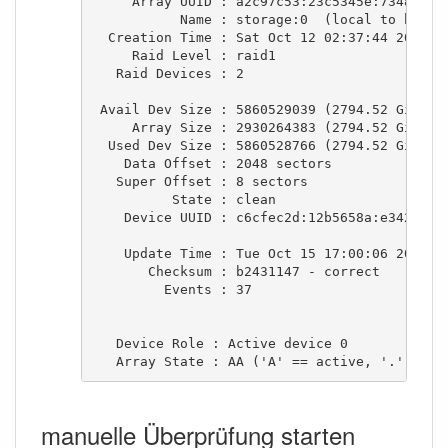
     Array UUID : a2c97c53:23c5345e:734833ff:
           Name : storage:0  (local to host s
  Creation Time : Sat Oct 12 02:37:44 2013

     Raid Level : raid1

   Raid Devices : 2

 Avail Dev Size : 5860529039 (2794.52 GiB 300
     Array Size : 2930264383 (2794.52 GiB 300
  Used Dev Size : 5860528766 (2794.52 GiB 300
    Data Offset : 2048 sectors

   Super Offset : 8 sectors

          State : clean

    Device UUID : c6cfec2d:12b5658a:e342ff27:
    Update Time : Tue Oct 15 17:00:06 2013

       Checksum : b2431147 - correct

         Events : 37

   Device Role : Active device 0

   Array State : AA ('A' == active, '.' == m
manuelle Überprüfung starten