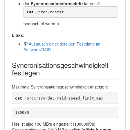
der
Syncronisationsfortschritt
kann mit
cat
/
proc
/
mdstat
beobachtet werden
Links
:
Austausch einer defekten Festplatte im
Software-RAID
Syncronisationsgeschwindigkeit
festlegen
Maximale Syncronisationsgeschwindigkeit anzeigen:
cat
/
proc
/
sys
/
dev
/
raid
/
speed_limit_max
100000
Hier ist also 100
MB
/s eingestellt (100000K/s).
Geschwindigkeit auf 200
MB
/s stellen (
gültig bis zum