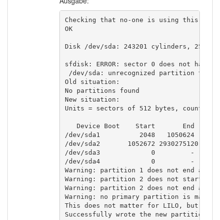
Ausgabe:
Checking that no-one is using this disk 
OK

Disk /dev/sda: 243201 cylinders, 255 hea
sfdisk: ERROR: sector 0 does not have an
 /dev/sda: unrecognized partition table 
Old situation:

No partitions found

New situation:

Units = sectors of 512 bytes, counting f
   Device Boot    Start       End   #sec
/dev/sda1          2048   1050624    104
/dev/sda2       1052672 2930275120 29292
/dev/sda3             0         -       
/dev/sda4             0         -       
Warning: partition 1 does not end at a c
Warning: partition 2 does not start at a
Warning: partition 2 does not end at a c
Warning: no primary partition is marked 
This does not matter for LILO, but the D
Successfully wrote the new partition tab