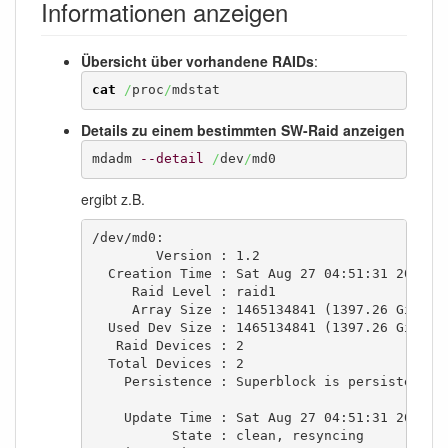
Informationen anzeigen
Übersicht über vorhandene RAIDs
:
cat
/
proc
/
mdstat
Details zu einem bestimmten SW-Raid anzeigen
mdadm 
--detail
/
dev
/
md0
ergibt z.B.
/dev/md0:

        Version : 1.2

  Creation Time : Sat Aug 27 04:51:31 2011

     Raid Level : raid1

     Array Size : 1465134841 (1397.26 GiB 150
  Used Dev Size : 1465134841 (1397.26 GiB 150
   Raid Devices : 2

  Total Devices : 2

    Persistence : Superblock is persistent

    Update Time : Sat Aug 27 04:51:31 2011

          State : clean, resyncing
