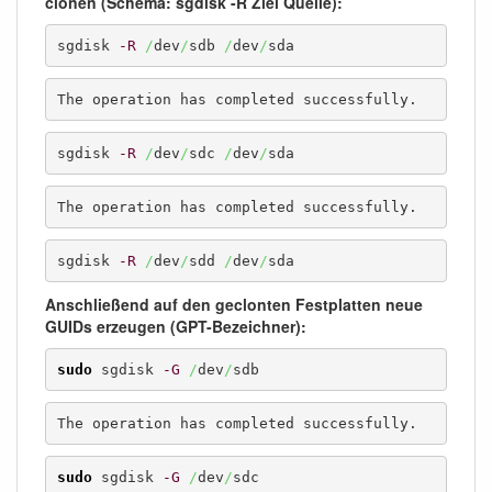
clonen (Schema: sgdisk -R Ziel Quelle):
sgdisk 
-R
/
dev
/
sdb 
/
dev
/
sda
The operation has completed successfully.
sgdisk 
-R
/
dev
/
sdc 
/
dev
/
sda
The operation has completed successfully.
sgdisk 
-R
/
dev
/
sdd 
/
dev
/
sda
Anschließend auf den geclonten Festplatten neue
GUIDs erzeugen (GPT-Bezeichner):
sudo
 sgdisk 
-G
/
dev
/
sdb
The operation has completed successfully.
sudo
 sgdisk 
-G
/
dev
/
sdc