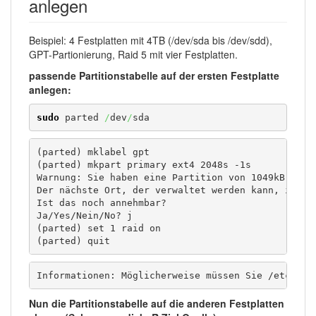
anlegen
Beispiel: 4 Festplatten mit 4TB (/dev/sda bis /dev/sdd),
GPT-Partionierung, Raid 5 mit vier Festplatten.
passende Partitionstabelle auf der ersten Festplatte
anlegen:
sudo
 parted 
/
dev
/
sda
(parted) mklabel gpt                              
(parted) mkpart primary ext4 2048s -1s            
Warnung: Sie haben eine Partition von 1049kB nach 
Der nächste Ort, der verwaltet werden kann, ist vo
Ist das noch annehmbar?

Ja/Yes/Nein/No? j                                 
(parted) set 1 raid on                            
(parted) quit
Informationen: Möglicherweise müssen Sie /etc/fst
Nun die Partitionstabelle auf die anderen Festplatten