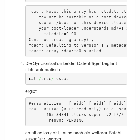
mdadm: Note: this array has metadata at the s
    may not be suitable as a boot device.  If
    store '/boot' on this device please ensur
    your boot-loader understands md/v1.x meta
    --metadata=0.90

Continue creating array? y

mdadm: Defaulting to version 1.2 metadata

mdadm: array /dev/md0 started.
Die Syncronisation beider Datenträger beginnt
nicht automatisch:
cat
/
proc
/
mdstat
ergibt
Personalities : [raid0] [raid1] [raid6] [raid
md0 : active (auto-read-only) raid1 sda1[1] s
      1465134841 blocks super 1.2 [2/2] [UU]

      	resync=PENDING
damit es los geht, muss noch ein weiterer Befehl
ausgeführt werden: