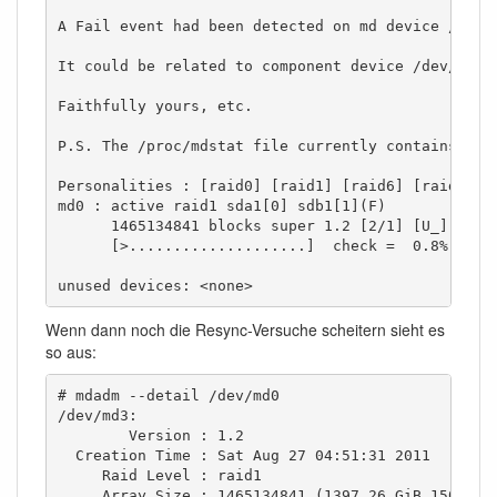
A Fail event had been detected on md device /dev/m
It could be related to component device /dev/sdb1.
Faithfully yours, etc.

P.S. The /proc/mdstat file currently contains the 
Personalities : [raid0] [raid1] [raid6] [raid5] [r
md0 : active raid1 sda1[0] sdb1[1](F)

      1465134841 blocks super 1.2 [2/1] [U_]

      [>....................]  check =  0.8% (1274
unused devices: <none>
Wenn dann noch die Resync-Versuche scheitern sieht es
so aus:
# mdadm --detail /dev/md0

/dev/md3:

        Version : 1.2

  Creation Time : Sat Aug 27 04:51:31 2011

     Raid Level : raid1

     Array Size : 1465134841 (1397.26 GiB 1500.30 