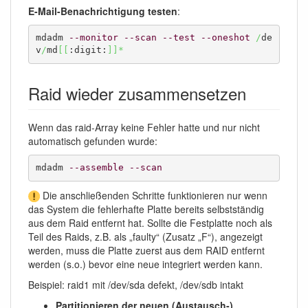
E-Mail-Benachrichtigung testen
:
mdadm 
--monitor
--scan
--test
--oneshot
/
de
v
/
md
[
[
:digit:
]
]
*
Raid wieder zusammensetzen
Wenn das raid-Array keine Fehler hatte und nur nicht
automatisch gefunden wurde:
mdadm 
--assemble
--scan
Die anschließenden Schritte funktionieren nur wenn
das System die fehlerhafte Platte bereits selbstständig
aus dem Raid entfernt hat. Sollte die Festplatte noch als
Teil des Raids, z.B. als „faulty“ (Zusatz „F“), angezeigt
werden, muss die Platte zuerst aus dem RAID entfernt
werden (s.o.) bevor eine neue integriert werden kann.
Beispiel: raid1 mit /dev/sda defekt, /dev/sdb intakt
Partitionieren der neuen (Austausch-)