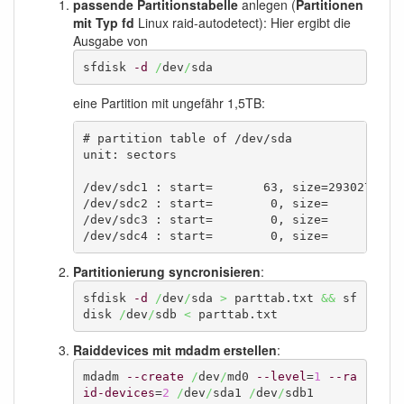
passende Partitionstabelle
anlegen (
Partitionen
mit Typ fd
Linux raid-autodetect): Hier ergibt die
Ausgabe von
sfdisk 
-d
/
dev
/
sda
eine Partition mit ungefähr 1,5TB:
# partition table of /dev/sda

unit: sectors

/dev/sdc1 : start=       63, size=2930272002,
/dev/sdc2 : start=        0, size=        0, 
/dev/sdc3 : start=        0, size=        0, 
/dev/sdc4 : start=        0, size=        0,
Partitionierung syncronisieren
:
sfdisk 
-d
/
dev
/
sda 
>
 parttab.txt 
&&
 sf
disk 
/
dev
/
sdb 
<
 parttab.txt
Raiddevices mit mdadm erstellen
:
mdadm 
--create
/
dev
/
md0 
--level
=
1
--ra
id-devices
=
2
/
dev
/
sda1 
/
dev
/
sdb1