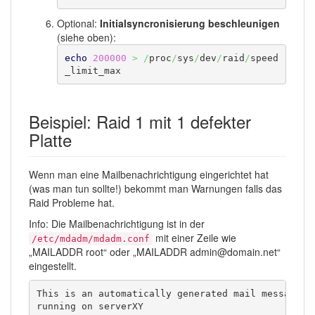
Optional:
Initialsyncronisierung beschleunigen
(siehe oben):
echo
200000
>
/
proc
/
sys
/
dev
/
raid
/
speed
_limit_max
Beispiel: Raid 1 mit 1 defekter
Platte
Wenn man eine Mailbenachrichtigung eingerichtet hat
(was man tun sollte!) bekommt man Warnungen falls das
Raid Probleme hat.
Info: Die Mailbenachrichtigung ist in der
mit einer Zeile wie
/etc/mdadm/mdadm.conf
„MAILADDR root“ oder „MAILADDR admin@domain.net“
eingestellt.
This is an automatically generated mail message fr
running on serverXY
