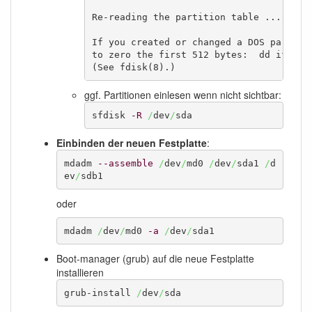
Re-reading the partition table ...

If you created or changed a DOS partitio
to zero the first 512 bytes:  dd if=/dev
(See fdisk(8).)
ggf. Partitionen einlesen wenn nicht sichtbar:
sfdisk 
-R
/
dev
/
sda
Einbinden der neuen Festplatte
:
mdadm 
--assemble
/
dev
/
md0 
/
dev
/
sda1 
/
d
ev
/
sdb1
oder
mdadm 
/
dev
/
md0 
-a
/
dev
/
sda1
Boot-manager (grub) auf die neue Festplatte
installieren
grub-install 
/
dev
/
sda