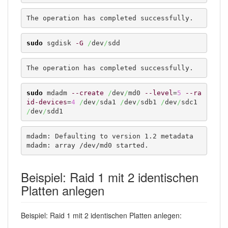
The operation has completed successfully.
sudo
 sgdisk 
-G
/
dev
/
sdd
The operation has completed successfully.
sudo
 mdadm 
--create
/
dev
/
md0 
--level
=
5
--ra
id-devices
=
4
/
dev
/
sda1 
/
dev
/
sdb1 
/
dev
/
sdc1 
/
dev
/
sdd1
mdadm: Defaulting to version 1.2 metadata

mdadm: array /dev/md0 started.
Beispiel: Raid 1 mit 2 identischen
Platten anlegen
Beispiel: Raid 1 mit 2 identischen Platten anlegen: