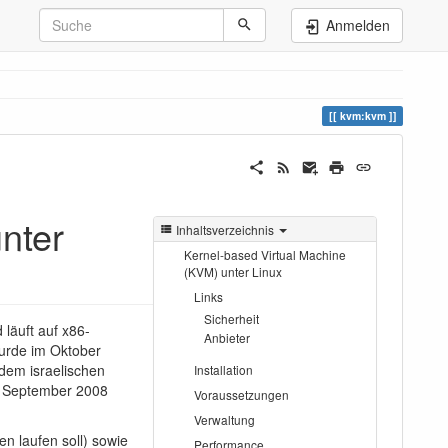
Anmelden
kvm:kvm
nter
Inhaltsverzeichnis
Kernel-based Virtual Machine
(KVM) unter Linux
Links
Sicherheit
d läuft auf x86-
Anbieter
urde im Oktober
 dem israelischen
Installation
m September 2008
Voraussetzungen
Verwaltung
en laufen soll) sowie
Performance