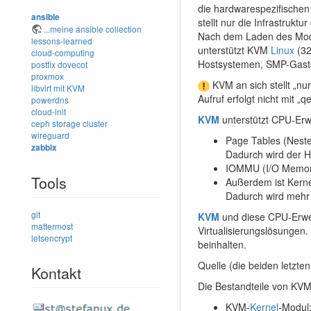
die hardwarespezifischen
ansible
stellt nur die Infrastrukt
...meine ansible collection
Nach dem Laden des Modu
lessons-learned
unterstützt KVM
Linux
(32
cloud-computing
Hostsystemen, SMP-Gastsys
postfix
dovecot
proxmox
KVM an sich stellt „nu
libvirt mit KVM
Aufruf erfolgt nicht mit 
powerdns
cloud-init
KVM
unterstützt CPU-Erw
ceph storage cluster
wireguard
Page Tables (Neste
zabbix
Dadurch wird der H
IOMMU (I/O Memor
Tools
Außerdem ist Kern
Dadurch wird mehr A
git
KVM
und diese CPU-Erweit
mattermost
Virtualisierungslösungen.
letsencrypt
beinhalten.
Quelle (die beiden letzte
Kontakt
Die Bestandteile von KV
KVM-
Kernel
-Modul