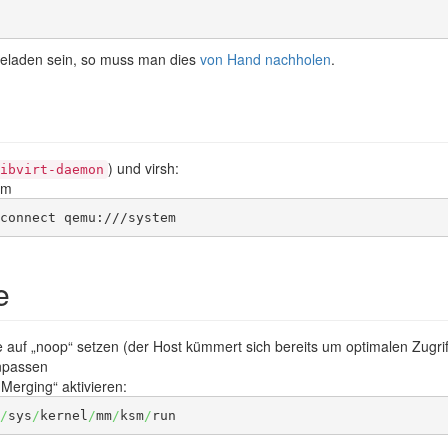
 geladen sein, so muss man dies
von Hand nachholen
.
) und virsh:
ibvirt-daemon
em
-connect qemu:///system 
e
 auf „noop“ setzen (der Host kümmert sich bereits um optimalen Zugrif
anpassen
erging“ aktivieren:
/
sys
/
kernel
/
mm
/
ksm
/
run