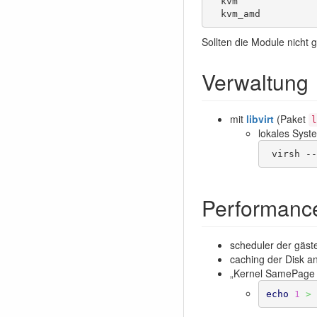
  kvm

  kvm_amd
Sollten die Module nicht
Verwaltung
mit
libvirt
(Paket
l
lokales Syst
 virsh -
Performanc
scheduler der gäste
caching der Disk 
„Kernel SamePage M
echo
1
>