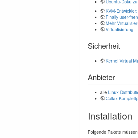
Ubuntu-Doku z
KVM-Entwickler: "
Finally user-frien
Mehr Virtualisie
Virtualisierung 
Sicherheit
Kernel Virtual M
Anbieter
alle
Linux
-
Distribu
Collax Komplettp
Installation
Folgende Pakete müssen i