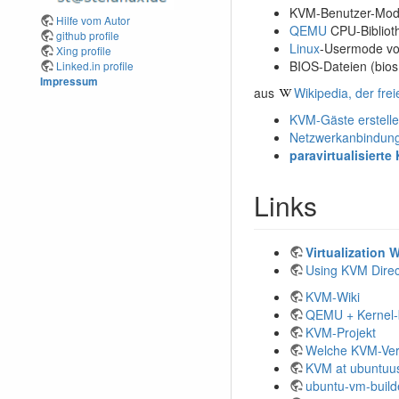
KVM-Benutzer-Mod
Hilfe vom Autor
QEMU
CPU-Bibliot
github profile
Linux
-Usermode v
Xing profile
BIOS-Dateien (bios.
Linked.in profile
Impressum
aus
Wikipedia, der fre
KVM-Gäste erstell
Netzwerkanbindun
paravirtualisiert
Links
Virtualization
Using KVM Direc
KVM-Wiki
QEMU + Kernel-b
KVM-Projekt
Welche KVM-Vers
KVM at ubuntuu
ubuntu-vm-build