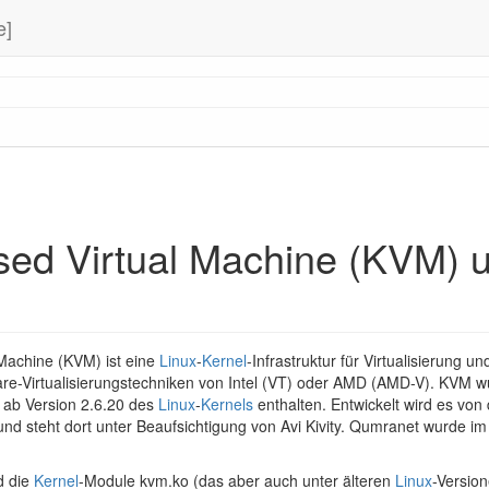
e]
sed Virtual Machine (KVM) u
 Machine (KVM) ist eine
Linux
-
Kernel
-Infrastruktur für Virtualisierung un
e-Virtualisierungstechniken von Intel (VT) oder AMD (AMD-V). KVM w
st ab Version 2.6.20 des
Linux
-
Kernels
enthalten. Entwickelt wird es von
 steht dort unter Beaufsichtigung von Avi Kivity. Qumranet wurde i
d die
Kernel
-Module kvm.ko (das aber auch unter älteren
Linux
-Version