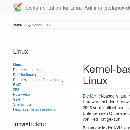
Dokumentation für Linux-Admins [stefanux.d
Zuletzt angesehen
kvm
Linux
Kernel-ba
Linux
Dateisystemaufbau
Partitionierung
Linux
Dateisysteme und Formatierung
RAID
ZFS
Netzwerke
Die
Kernel
-based Virtual
SSH
Hardware mit den Hardwar
Shellscripts
2006 veröffentlicht und i
Festplattenverschlüsselung
Unternehmen Qumranet und
von Red Hat gekauft.
Infrastruktur
Bestandteile der KVM sin