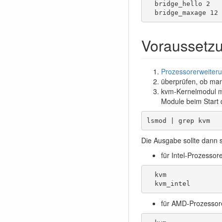
  bridge_hello 2

  bridge_maxage 12
Voraussetz
Prozessorerweiterun
überprüfen, ob man
kvm-Kernelmodul mu
Module beim Start 
lsmod | grep kvm
Die Ausgabe sollte dann 
für Intel-Prozessor
  kvm

  kvm_intel
für AMD-Prozessor