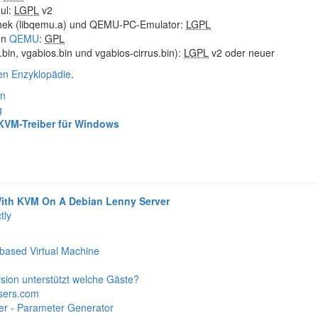
ul:
LGPL
v2
hek (libqemu.a) und QEMU-PC-Emulator:
LGPL
on
QEMU
:
GPL
bin, vgabios.bin und vgabios-cirrus.bin):
LGPL
v2 oder neuer
ien Enzyklopädie
.
en
g
e KVM-Treiber für Windows
 With KVM On A Debian Lenny Server
tly
ased Virtual Machine
ion unterstützt welche Gäste?
sers.com
er - Parameter Generator