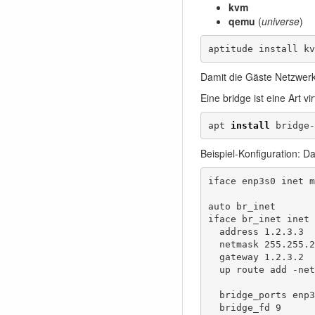
kvm
qemu
(
universe
)
aptitude install kv
Damit die Gäste Netzwerka
Eine bridge ist eine Art v
apt 
install
 bridge-
Beispiel-Konfiguration: Da
iface enp3s0 inet m
auto br_inet

iface br_inet inet 
  address 1.2.3.3

  netmask 255.255.2
  gateway 1.2.3.2

  up route add -net
  bridge_ports enp3
  bridge_fd 9
