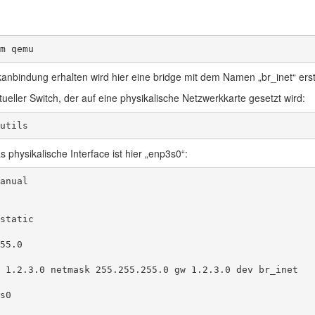
m qemu
nbindung erhalten wird hier eine bridge mit dem Namen „br_inet“ erste
irtueller Switch, der auf eine physikalische Netzwerkkarte gesetzt wird:
utils
s physikalische Interface ist hier „enp3s0“:
anual

static

55.0

 1.2.3.0 netmask 255.255.255.0 gw 1.2.3.0 dev br_inet

s0
