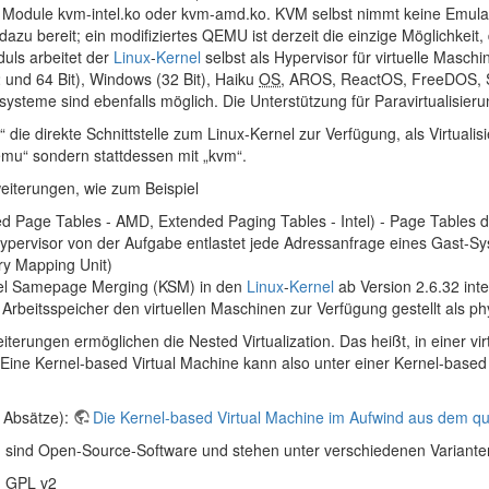
 Module kvm-intel.ko oder kvm-amd.ko. KVM selbst nimmt keine Emulat
ur dazu bereit; ein modifiziertes QEMU ist derzeit die einzige Möglichkeit
ls arbeitet der
Linux
-
Kernel
selbst als Hypervisor für virtuelle Masch
 und 64 Bit), Windows (32 Bit), Haiku
OS
, AROS, ReactOS, FreeDOS, So
teme sind ebenfalls möglich. Die Unterstützung für Paravirtualisierun
r“ die direkte Schnittstelle zum Linux-Kernel zur Verfügung, als Virt
„qemu“ sondern stattdessen mit „kvm“.
eiterungen, wie zum Beispiel
d Page Tables - AMD, Extended Paging Tables - Intel) - Page Tables 
ypervisor von der Aufgabe entlastet jede Adressanfrage eines Gast-S
y Mapping Unit)
el Samepage Merging (KSM) in den
Linux
-
Kernel
ab Version 2.6.32 int
rbeitsspeicher den virtuellen Maschinen zur Verfügung gestellt als phy
erungen ermöglichen die Nested Virtualization. Das heißt, in einer v
 Eine Kernel-based Virtual Machine kann also unter einer Kernel-based
n Absätze):
Die Kernel-based Virtual Machine im Aufwind aus dem 
M sind Open-Source-Software und stehen unter verschiedenen Variant
:
GPL
v2