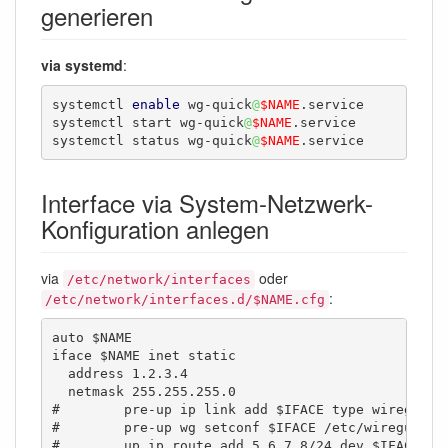
generieren
via systemd
:
systemctl 
enable
 wg-quick
@
$NAME
.service 

systemctl start wg-quick
@
$NAME
.service 

systemctl status wg-quick
@
$NAME
.service
Interface via System-Netzwerk-
Konfiguration anlegen
via
oder
/etc/network/interfaces
:
/etc/network/interfaces.d/$NAME.cfg
auto $NAME

iface $NAME inet static

  address 1.2.3.4

  netmask 255.255.255.0

#        pre-up ip link add $IFACE type wireguard

#        pre-up wg setconf $IFACE /etc/wireguard/$
#        up ip route add 5.6.7.8/24 dev $IFACE
