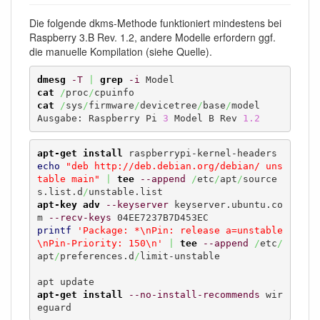
Die folgende dkms-Methode funktioniert mindestens bei
Raspberry 3.B Rev. 1.2, andere Modelle erfordern ggf.
die manuelle Kompilation (siehe Quelle).
dmesg
-T
|
grep
-i
cat
/
proc
/
cat
/
sys
/
firmware
/
devicetree
/
base
/
model

Ausgabe: Raspberry Pi 
3
 Model B Rev 
1.2
apt-get install
echo
"deb http://deb.debian.org/debian/ uns
table main"
|
tee
--append
/
etc
/
apt
/
source
s.list.d
/
apt-key adv
--keyserver
 keyserver.ubuntu.co
m 
--recv-keys
printf
'Package: *\nPin: release a=unstable
\nPin-Priority: 150\n'
|
tee
--append
/
etc
/
apt
/
preferences.d
/
limit-unstable

apt-get install
--no-install-recommends
 wir
eguard