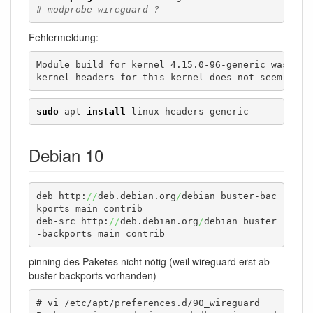
# modprobe wireguard ?
Fehlermeldung:
Module build for kernel 4.15.0-96-generic was skip
kernel headers for this kernel does not seem to b
sudo
 apt 
install
 linux-headers-generic
Debian 10
deb http:
//
deb.debian.org
/
debian buster-bac
kports main contrib

deb-src http:
//
deb.debian.org
/
debian buster
-backports main contrib
pinning des Paketes nicht nötig (weil wireguard erst ab
buster-backports vorhanden)
# vi /etc/apt/preferences.d/90_wireguard
