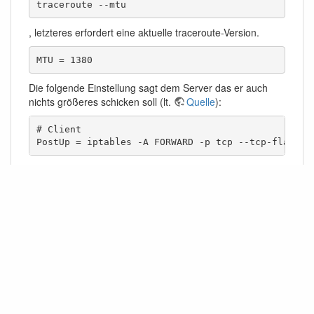
traceroute --mtu
, letzteres erfordert eine aktuelle traceroute-Version.
MTU = 1380
Die folgende Einstellung sagt dem Server das er auch
nichts größeres schicken soll (lt.
Quelle
):
# Client

PostUp = iptables -A FORWARD -p tcp --tcp-flags S
Steuerbefehle
Konfiguration anzeigen:
wg showconf 
$Verbindungsname
Verbindungsstatus anzeigen:
wg show