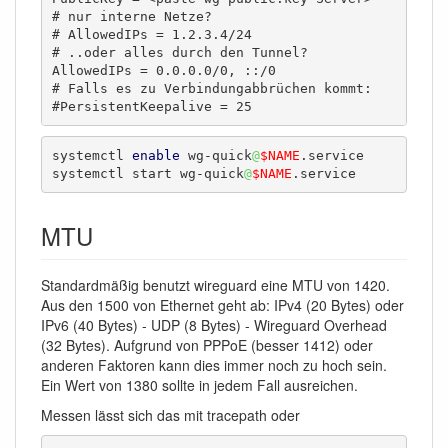
# nur interne Netze?

# AllowedIPs = 1.2.3.4/24

# ..oder alles durch den Tunnel?

AllowedIPs = 0.0.0.0/0, ::/0

# Falls es zu Verbindungabbrüchen kommt:

#PersistentKeepalive = 25 
systemctl 
enable
 wg-quick
@
$NAME
.service

systemctl start wg-quick
@
$NAME
.service
MTU
Standardmäßig benutzt wireguard eine MTU von 1420.
Aus den 1500 von Ethernet geht ab: IPv4 (20 Bytes) oder
IPv6 (40 Bytes) - UDP (8 Bytes) - Wireguard Overhead
(32 Bytes). Aufgrund von PPPoE (besser 1412) oder
anderen Faktoren kann dies immer noch zu hoch sein.
Ein Wert von 1380 sollte in jedem Fall ausreichen.
Messen lässt sich das mit tracepath oder