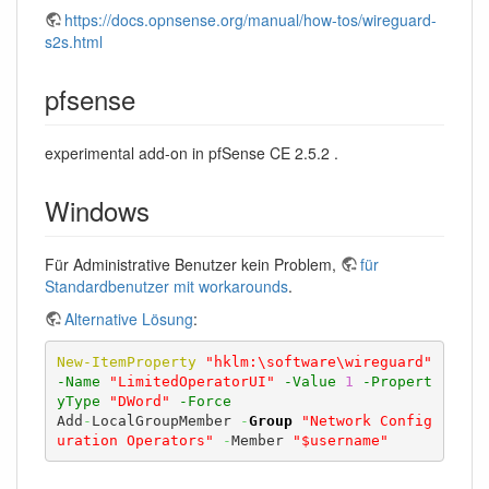
https://docs.opnsense.org/manual/how-tos/wireguard-
s2s.html
pfsense
experimental add-on in pfSense CE 2.5.2 .
Windows
Für Administrative Benutzer kein Problem,
für
Standardbenutzer mit workarounds
.
Alternative Lösung
:
New-ItemProperty
"hklm:\software\wireguard"
-Name
"LimitedOperatorUI"
-Value
1
-Propert
yType
"DWord"
-Force
Add
-
LocalGroupMember 
-
Group
"Network Config
uration Operators"
-
Member 
"$username"