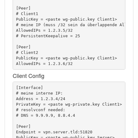
[Peer]

# Client1

PublicKey = <paste wg-public.key Client1>

# meine IP (muss /32 sein da überlappende AllowedI
AllowedIPs = 1.2.3.5/32

# PersistentKeepalive = 25

[Peer]

# Client2

PublicKey = <paste wg-public.key Client1>

AllowedIPs = 1.2.3.6/32
Client Config
[Interface]

# meine interne IP:

Address = 1.2.3.4/24

PrivateKey = <paste wg-private.key Client1>       
# resolvconf needed:

# DNS = 9.9.9.9, 8.8.4.4

[Peer]

Endpoint = vpn.server.tld:51820

PublicKey = <paste wg-public.key Server>
