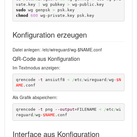
vate.key 
|
 wg pubkey 
>
sudo
 wg genpsk 
>
chmod
600
 wg-private.key psk.key
Konfiguration erzeugen
Datei anlegen: /etc/wireguard/wg-$NAME.conf
QR-Code aus Konfiguration
Im Textmodus anzeigen:
qrencode 
-t
 ansiutf8 
<
/
etc
/
wireguard
/
wg-
$N
AME
.conf
Als Grafik abspeichern:
qrencode 
-t
 png 
--output
=FILENAME 
<
/
etc
/
wi
reguard
/
wg-
$NAME
.conf
Interface aus Konfiguration