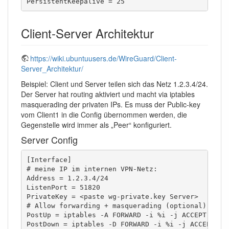
PersistentKeepalive = 25
Client-Server Architektur
https://wiki.ubuntuusers.de/WireGuard/Client-
Server_Architektur/
Beispiel: Client und Server teilen sich das Netz 1.2.3.4/24.
Der Server hat routing aktiviert und macht via iptables
masquerading der privaten IPs. Es muss der Public-key
vom Client1 in die Config übernommen werden, die
Gegenstelle wird immer als „Peer“ konfiguriert.
Server Config
[Interface]

# meine IP im internen VPN-Netz:

Address = 1.2.3.4/24

ListenPort = 51820

PrivateKey = <paste wg-private.key Server>

# Allow forwarding + masquerading (optional):

PostUp = iptables -A FORWARD -i %i -j ACCEPT; ipt
PostDown = iptables -D FORWARD -i %i -j ACCEPT; i