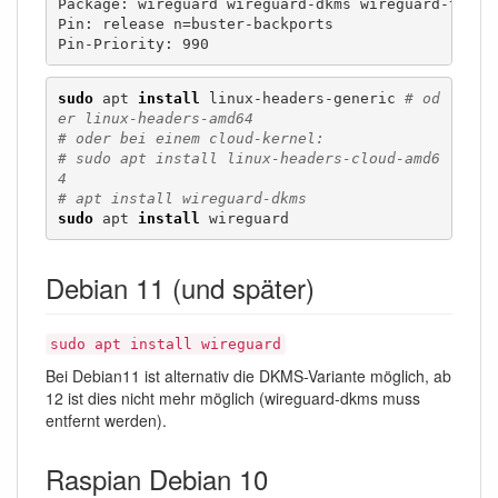
Package: wireguard wireguard-dkms wireguard-tools

Pin: release n=buster-backports

Pin-Priority: 990
sudo
 apt 
install
 linux-headers-generic 
# od
er linux-headers-amd64
# oder bei einem cloud-kernel:
# sudo apt install linux-headers-cloud-amd6
4
# apt install wireguard-dkms
sudo
 apt 
install
 wireguard
Debian 11 (und später)
sudo apt install wireguard
Bei Debian11 ist alternativ die DKMS-Variante möglich, ab
12 ist dies nicht mehr möglich (wireguard-dkms muss
entfernt werden).
Raspian Debian 10