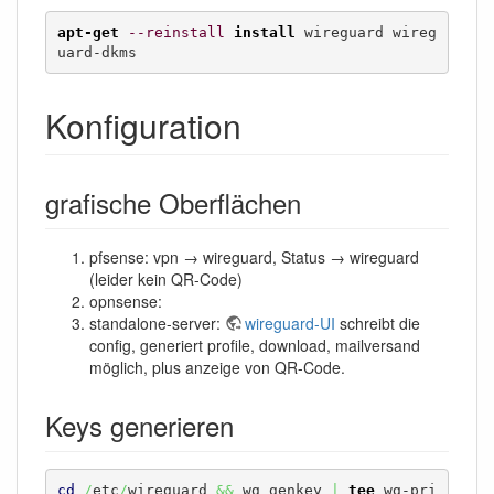
apt-get
--reinstall
install
 wireguard wireg
uard-dkms
Konfiguration
grafische Oberflächen
pfsense: vpn → wireguard, Status → wireguard
(leider kein QR-Code)
opnsense:
standalone-server:
wireguard-UI
schreibt die
config, generiert profile, download, mailversand
möglich, plus anzeige von QR-Code.
Keys generieren
cd
/
etc
/
wireguard 
&&
 wg genkey 
|
tee
 wg-pri