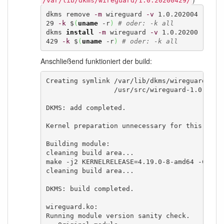
/var/lib/dkms/wireguard/1.0.20200429/
dkms remove 
-m
 wireguard 
-v
 1.0.202004
29 
-k
 $
(
uname
 -r
)
# oder: -k all
dkms 
install
-m
 wireguard 
-v
 1.0.20200
429 
-k
 $
(
uname
 -r
)
# oder: -k all
Anschließend funktioniert der build:
Creating symlink /var/lib/dkms/wireguard/1.0.
                 /usr/src/wireguard-1.0.20200
DKMS: add completed.

Kernel preparation unnecessary for this kerne
Building module:

cleaning build area...

make -j2 KERNELRELEASE=4.19.0-8-amd64 -C /li
cleaning build area...

DKMS: build completed.

wireguard.ko:

Running module version sanity check.
