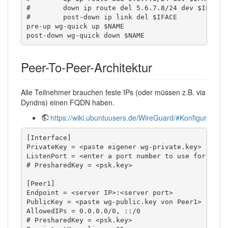
#        down ip route del 5.6.7.8/24 dev $IFACE

#        post-down ip link del $IFACE

pre-up wg-quick up $NAME

post-down wg-quick down $NAME
Peer-To-Peer-Architektur
Alle Teilnehmer brauchen feste IPs (oder müssen z.B. via
Dyndns) einen FQDN haben.
https://wiki.ubuntuusers.de/WireGuard/#Konfiguration
[Interface]

PrivateKey = <paste eigener wg-private.key>

ListenPort = <enter a port number to use for Wireg
# PresharedKey = <psk.key>

[Peer1]

Endpoint = <server IP>:<server port>

PublicKey = <paste wg-public.key von Peer1>

AllowedIPs = 0.0.0.0/0, ::/0

# PresharedKey = <psk.key>
