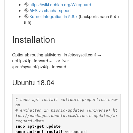
https://wiki.debian.org/Wireguard
AES vs chacha-speed
Kernel integration in 5.6.x
(backports nach 5.4 +
5.5)
Installation
Optional: routing aktivieren in /etc/sysctl.conf →
net.ipv4.ip_forward = 1 or live:
/proc/sys/net/ipv4/ip_forward
Ubuntu 18.04
# sudo apt install software-properties-comm
on
# enthalten in bionic-updates (universe) ht
tps://packages.ubuntu.com/bionic-updates/wi
reguard-dkms
sudo
apt-get update
sudo
apt-get install