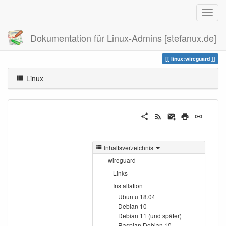
Dokumentation für Linux-Admins [stefanux.de]
Zuletzt angesehen
wireguard
linux:wireguard
Linux
Inhaltsverzeichnis
wireguard
Links
Installation
Ubuntu 18.04
Debian 10
Debian 11 (und später)
Raspian Debian 10