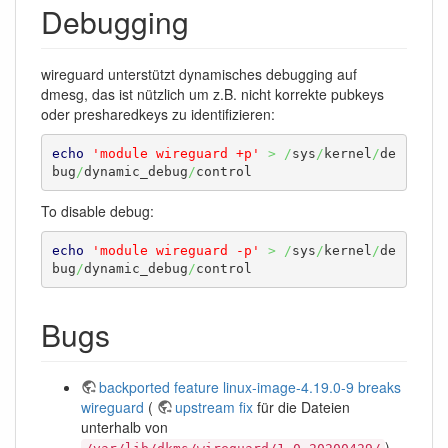
Debugging
wireguard unterstützt dynamisches debugging auf
dmesg, das ist nützlich um z.B. nicht korrekte pubkeys
oder presharedkeys zu identifizieren:
echo
'module wireguard +p'
>
/
sys
/
kernel
/
de
bug
/
dynamic_debug
/
control
To disable debug:
echo
'module wireguard -p'
>
/
sys
/
kernel
/
de
bug
/
dynamic_debug
/
control
Bugs
backported feature linux-image-4.19.0-9 breaks
wireguard
(
upstream fix
für die Dateien
unterhalb von
)