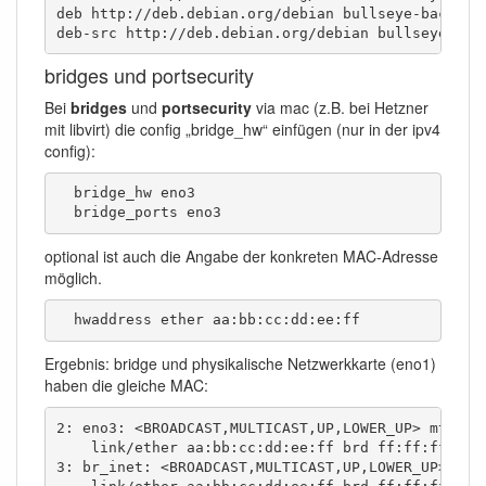
deb http://deb.debian.org/debian bullseye-backport
deb-src http://deb.debian.org/debian bullseye-bac
bridges und portsecurity
Bei
bridges
und
portsecurity
via mac (z.B. bei Hetzner
mit libvirt) die config „bridge_hw“ einfügen (nur in der ipv4
config):
  bridge_hw eno3

  bridge_ports eno3
optional ist auch die Angabe der konkreten MAC-Adresse
möglich.
  hwaddress ether aa:bb:cc:dd:ee:ff
Ergebnis: bridge und physikalische Netzwerkkarte (eno1)
haben die gleiche MAC:
2: eno3: <BROADCAST,MULTICAST,UP,LOWER_UP> mtu 15
    link/ether aa:bb:cc:dd:ee:ff brd ff:ff:ff:ff:f
3: br_inet: <BROADCAST,MULTICAST,UP,LOWER_UP> mtu 