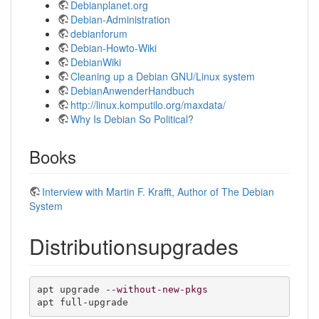
Debianplanet.org
Debian-Administration
debianforum
Debian-Howto-Wiki
DebianWiki
Cleaning up a Debian GNU/Linux system
DebianAnwenderHandbuch
http://linux.komputilo.org/maxdata/
Why Is Debian So Political?
Books
Interview with Martin F. Krafft, Author of The Debian
System
Distributionsupgrades
apt upgrade 
--without-new-pkgs
apt full-upgrade