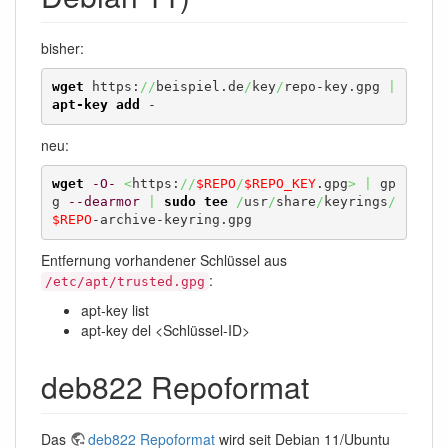
bisher:
wget
 https:
//
beispiel.de
/
key
/
repo-key.gpg 
|
apt-key add
 -
neu:
wget
-O-
<
https:
//
$REPO
/
$REPO_KEY
.gpg
>
|
 gp
g 
--dearmor
|
sudo
tee
/
usr
/
share
/
keyrings
/
$REPO
-archive-keyring.gpg
Entfernung vorhandener Schlüssel aus
:
/etc/apt/trusted.gpg
apt-key list
apt-key del <Schlüssel-ID>
deb822 Repoformat
Das
deb822 Repoformat
wird seit Debian 11/Ubuntu