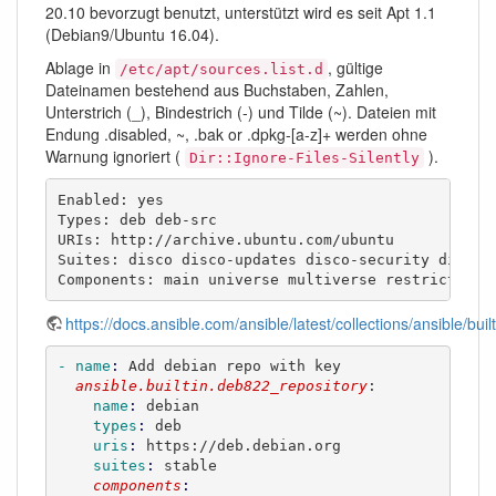
20.10 bevorzugt benutzt, unterstützt wird es seit Apt 1.1
(Debian9/Ubuntu 16.04).
Ablage in
, gültige
/etc/apt/sources.list.d
Dateinamen bestehend aus Buchstaben, Zahlen,
Unterstrich (_), Bindestrich (-) und Tilde (~). Dateien mit
Endung .disabled, ~, .bak or .dpkg-[a-z]+ werden ohne
Warnung ignoriert (
).
Dir::Ignore-Files-Silently
Enabled: yes

Types: deb deb-src

URIs: http://archive.ubuntu.com/ubuntu

Suites: disco disco-updates disco-security disco-b
Components: main universe multiverse restricted
https://docs.ansible.com/ansible/latest/collections/ansible/b
- name
: 
Add debian repo with key
  ansible.builtin.deb822_repository
:
    name
: 
debian
    types
: 
deb
    uris
: 
https://deb.debian.org
    suites
: 
stable
    components