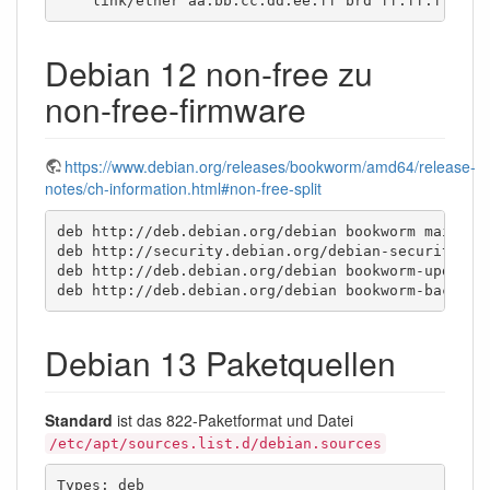
    link/ether aa:bb:cc:dd:ee:ff brd ff:ff:ff:ff:
Debian 12 non-free zu
non-free-firmware
https://www.debian.org/releases/bookworm/amd64/release-
notes/ch-information.html#non-free-split
deb http://deb.debian.org/debian bookworm main con
deb http://security.debian.org/debian-security boo
deb http://deb.debian.org/debian bookworm-updates 
deb http://deb.debian.org/debian bookworm-backpor
Debian 13 Paketquellen
Standard
ist das 822-Paketformat und Datei
/etc/apt/sources.list.d/debian.sources
Types: deb 
