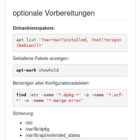
optionale Vorbereitungen
Drittanbieterpakete
:
apt list 
'?narrow(?installed, ?not(?origin
(Debian)))'
Gehaltene Pakete anzeigen:
apt-mark
 showhold
Bereinigen alter Konfigurationsdateien:
find
/
etc 
-name
'*.dpkg-*'
-o
-name
'*.ucf-
*'
-o
-name
'*.merge-error'
Sicherung:
/etc
/var/lib/dpkg
/var/lib/apt/extended_states