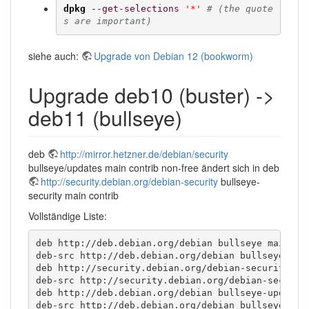
dpkg
--get-selections
'*'
# (the quote
s are important)
siehe auch:
Upgrade von Debian 12 (bookworm)
Upgrade deb10 (buster) ->
deb11 (bullseye)
deb
http://mirror.hetzner.de/debian/security
bullseye/updates main contrib non-free ändert sich in deb
http://security.debian.org/debian-security
bullseye-
security main contrib
Vollständige Liste:
deb http://deb.debian.org/debian bullseye main con
deb-src http://deb.debian.org/debian bullseye main
deb http://security.debian.org/debian-security bul
deb-src http://security.debian.org/debian-security
deb http://deb.debian.org/debian bullseye-updates 
deb-src http://deb.debian.org/debian bullseye-upda