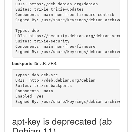
URIs: https://deb.debian.org/debian

Suites: trixie trixie-updates

Components: main non-free-firmware contrib

Signed-By: /usr/share/keyrings/debian-archive-keyr
Types: deb

URIs: https://security.debian.org/debian-security

Suites: trixie-security

Components: main non-free-firmware

Signed-By: /usr/share/keyrings/debian-archive-key
backports
für z.B. ZFS:
Types: deb deb-src

URIs: http://deb.debian.org/debian

Suites: trixie-backports

Components: main

Enabled: yes

Signed-By: /usr/share/keyrings/debian-archive-key
apt-key is deprecated (ab
Debian 11)