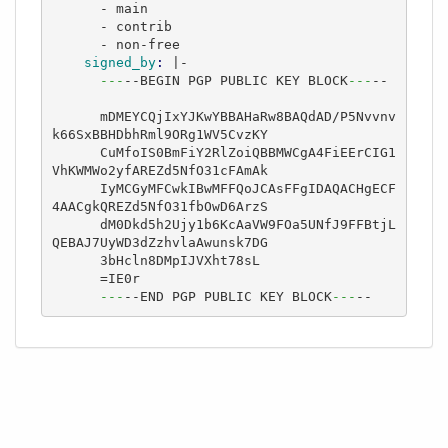
      - main

      - contrib

      - non-free
    signed_by
: 
|-

---
--BEGIN PGP PUBLIC KEY BLOCK
---
--

      mDMEYCQjIxYJKwYBBAHaRw8BAQdAD/P5Nvvnv
k66SxBBHDbhRml9ORg1WV5CvzKY

      CuMfoIS0BmFiY2RlZoiQBBMWCgA4FiEErCIG1
VhKWMWo2yfAREZd5NfO31cFAmAk

      IyMCGyMFCwkIBwMFFQoJCAsFFgIDAQACHgECF
4AACgkQREZd5NfO31fbOwD6ArzS

      dM0Dkd5h2Ujy1b6KcAaVW9FOa5UNfJ9FFBtjL
QEBAJ7UyWD3dZzhvlaAwunsk7DG

      3bHcln8DMpIJVXht78sL

      =IE0r

---
--END PGP PUBLIC KEY BLOCK
---
--