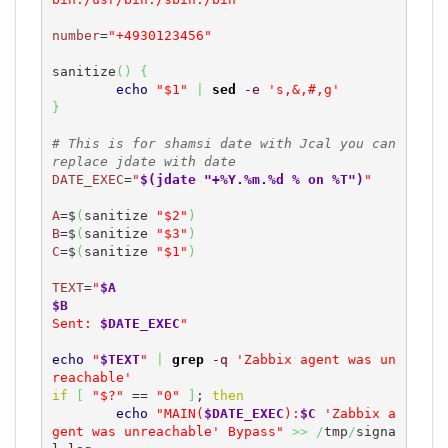
number
=
"+4930123456"
sanitize
(
)
{
echo
"$1"
|
sed
-e
's,&,#,g'
}
# This is for shamsi date with Jcal you can 
replace jdate with date 
DATE_EXEC
=
"
$(jdate "+%Y.%m.%d % on %T")
"
A
=$
(
sanitize 
"$2"
)
B
=$
(
sanitize 
"$3"
)
C
=$
(
sanitize 
"$1"
)
TEXT
=
"
$A
$B
Sent: 
$DATE_EXEC
"
echo
"
$TEXT
"
|
grep
-q
'Zabbix agent was un
reachable'
if
[
"$?"
 == 
"0"
]
; 
then
echo
"MAIN(
$DATE_EXEC
):
$C
 'Zabbix a
gent was unreachable' Bypass"
>>
/
tmp
/
signa