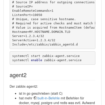
# Source IP address for outgoing connections

# SourceIP=

EnableRemoteCommands=1

ListenPort=10050

# Unique, case sensitive hostname.

# Required for active checks and must match hostna
# Value is acquired from HostnameItem (default: Ho
Hostname=MY.HOSTNAME.DOMAIN.TLD

Server=1.2.3.4/32

ServerActive=1.2.3.4/32

Include=/etc/zabbix/zabbix_agentd.d
systemctl start zabbix-agent.service

systemctl 
enable
 zabbix-agent.service
agent2
Der zabbix-agent2:
ist in go geschrieben (statt C)
hat mehr
built-in-Befehle
mit Befehlen für
docker, mysql, postgre und redis was evtl. Aufwand