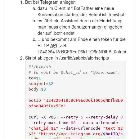
Bot bei Telegram anlegen
dazu im Client mit BotFather eine neue
Konversation starten, der Befehl ist: /newbot
es führt ein Assistent durch die Einrichtung:
man muss einen Benutzernamen eingeben
der auf „bot“ endet
…und bekommt am Ende einen token für die
HTTP
API
(z.B.
124226418:BCF9EoD6k11O5qNDfhBL0ofneQ4OfIu
Skript ablegen in /usr/lib/zabbix/alertscripts
#!/bin/sh
# to must be $chat_id or "@username":
to
=
$1
subject
=
$2
body
=
$3
botID
=
"124226418:BCF9EoD6k10O5qNDfhBL0
ofneQ4OfIux5Fo"
curl 
-X
 POST 
--retry
5
--retry-delay
0
--retry-max-time
60
--data-urlencode
"chat_id=$1"
--data-urlencode
"text=$2 
$3"
"https://api.telegram.org/
$botID
/s