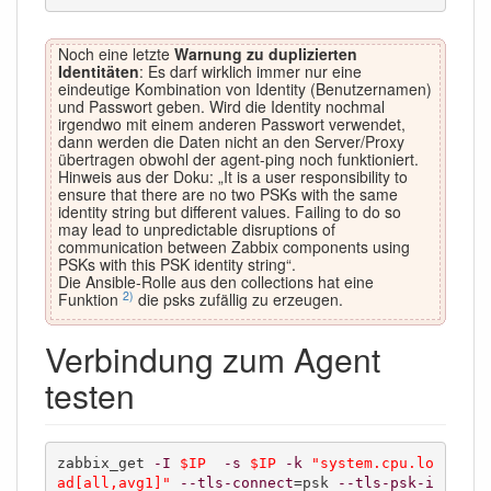
Noch eine letzte
Warnung zu duplizierten
Identitäten
: Es darf wirklich immer nur eine
eindeutige Kombination von Identity (Benutzernamen)
und Passwort geben. Wird die Identity nochmal
irgendwo mit einem anderen Passwort verwendet,
dann werden die Daten nicht an den Server/Proxy
übertragen obwohl der agent-ping noch funktioniert.
Hinweis aus der Doku: „It is a user responsibility to
ensure that there are no two PSKs with the same
identity string but different values. Failing to do so
may lead to unpredictable disruptions of
communication between Zabbix components using
PSKs with this PSK identity string“.
Die Ansible-Rolle aus den collections hat eine
2)
Funktion
die psks zufällig zu erzeugen.
Verbindung zum Agent
testen
zabbix_get 
-I
$IP
-s
$IP
-k
"system.cpu.lo
ad[all,avg1]"
--tls-connect
=psk 
--tls-psk-i