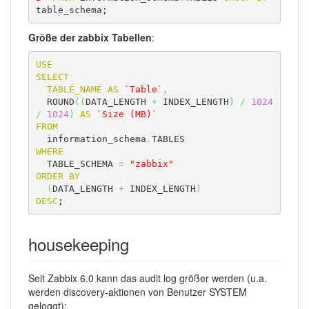
table_schema;
Größe der zabbix Tabellen
:
USE
SELECT
TABLE_NAME
AS
`Table`
,
  ROUND
(
(
DATA_LENGTH 
+
 INDEX_LENGTH
)
/
1024
/
1024
)
AS
`Size (MB)`
FROM
  information_schema
.
WHERE
  TABLE_SCHEMA 
=
"zabbix"
ORDER
BY
(
DATA_LENGTH 
+
 INDEX_LENGTH
)
DESC
;
housekeeping
Seit Zabbix 6.0 kann das audit log größer werden (u.a.
werden discovery-aktionen von Benutzer SYSTEM
geloggt):