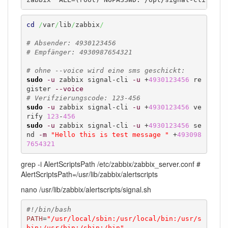
cd
/
var
/
lib
/
zabbix
/
# Absender: 4930123456
# Empfänger: 4930987654321
# ohne --voice wird eine sms geschickt:
sudo
-u
 zabbix signal-cli 
-u
 +
4930123456
 re
gister 
--voice
# Verifzierungscode: 123-456
sudo
-u
 zabbix signal-cli 
-u
 +
4930123456
 ve
rify 
123
-
456
sudo
-u
 zabbix signal-cli 
-u
 +
4930123456
 se
nd 
-m
"Hello this is test message "
 +
493098
7654321
grep -i AlertScriptsPath /etc/zabbix/zabbix_server.conf #
AlertScriptsPath=/usr/lib/zabbix/alertscripts
nano /usr/lib/zabbix/alertscripts/signal.sh
#!/bin/bash
PATH
=
"/usr/local/sbin:/usr/local/bin:/usr/s
bin:/usr/bin:/sbin:/bin"