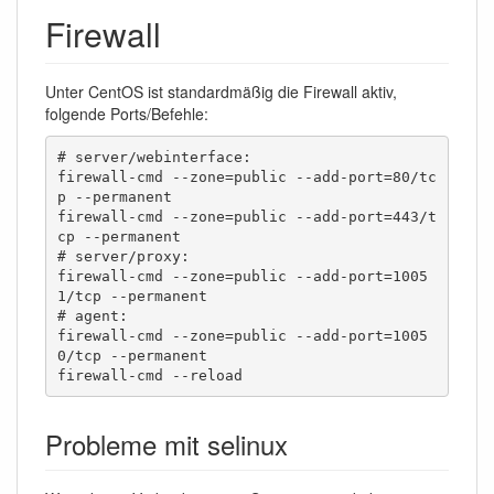
Firewall
Unter CentOS ist standardmäßig die Firewall aktiv,
folgende Ports/Befehle:
# server/webinterface:

firewall-cmd --zone=public --add-port=80/tc
p --permanent

firewall-cmd --zone=public --add-port=443/t
cp --permanent

# server/proxy:

firewall-cmd --zone=public --add-port=1005
1/tcp --permanent

# agent:

firewall-cmd --zone=public --add-port=1005
0/tcp --permanent

firewall-cmd --reload
Probleme mit selinux