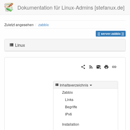
Dokumentation für Linux-Admins [stefanux.de]
Zuletzt angesehen
zabbix
server:zabbix
Linux
Inhaltsverzeichnis
Zabbix
Links
Begriffe
IPv6
Installation