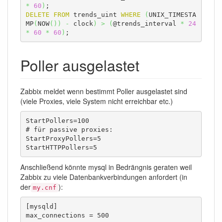
*
60
)
DELETE
FROM
 trends_uint 
WHERE
(
UNIX_TIMESTA
MP
(
NOW
(
)
)
-
 clock
)
>
(
@trends_interval 
*
24
*
60
*
60
)
; 
Poller ausgelastet
Zabbix meldet wenn bestimmt Poller ausgelastet sind
(viele Proxies, viele System nicht erreichbar etc.)
StartPollers=100

# für passive proxies:

StartProxyPollers=5

StartHTTPPollers=5
Anschließend könnte mysql in Bedrängnis geraten weil
Zabbix zu viele Datenbankverbindungen anfordert (in
der
):
my.cnf
[mysqld]

max_connections = 500