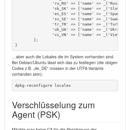
		'ru_RU' => ['name' => _('Russian (ru_RU)'),	'display' => false],

		'sk_SK' => ['name' => _('Slovak (sk_SK)'),	'display' => false],

		'es_ES' => ['name' => _('Spanish (es_ES)'),	'display' => true],

		'sv_SE' => ['name' => _('Swedish (sv_SE)'),	'display' => false],

		'tr_TR' => ['name' => _('Turkish (tr_TR)'),	'display' => false],

		'uk_UA' => ['name' => _('Ukrainian (uk_UA)'),	'display' => false],

		'vi_VN' => ['name' => _('Vietnamese (vi_VN)'),	'display' => false]

	];

}
…aber auch die Lokales die im System vorhanden sind.
Bei Debian/Ubuntu lässt sich das zu festlegen (die obigen
Codes z.B. „de_DE“ müssen in der UTF8-Variante
vorhanden sein):
dpkg-reconfigure locales
Verschlüsselung zum
Agent (PSK)
Möchte man keine CA für die Absicherung der