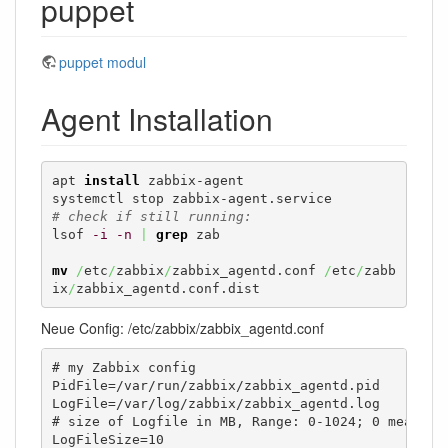
puppet
puppet modul
Agent Installation
apt 
install
 zabbix-agent

# check if still running:
lsof 
-i
-n
|
grep
 zab

mv
/
etc
/
zabbix
/
zabbix_agentd.conf 
/
etc
/
zabb
ix
/
zabbix_agentd.conf.dist
Neue Config: /etc/zabbix/zabbix_agentd.conf
# my Zabbix config

PidFile=/var/run/zabbix/zabbix_agentd.pid

LogFile=/var/log/zabbix/zabbix_agentd.log

# size of Logfile in MB, Range: 0-1024; 0 means "d
LogFileSize=10
