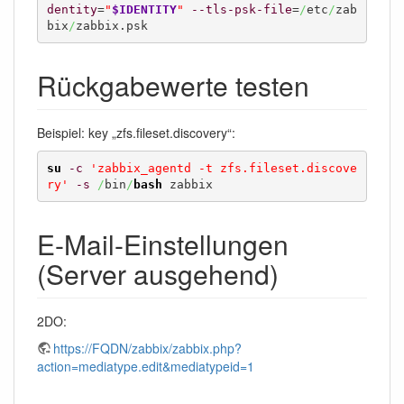
dentity
=
"
$IDENTITY
"
--tls-psk-file
=
/
etc
/
zab
bix
/
zabbix.psk
Rückgabewerte testen
Beispiel: key „zfs.fileset.discovery“:
su
-c
'zabbix_agentd -t zfs.fileset.discove
ry'
-s
/
bin
/
bash
 zabbix
E-Mail-Einstellungen
(Server ausgehend)
2DO:
https://FQDN/zabbix/zabbix.php?
action=mediatype.edit&mediatypeid=1