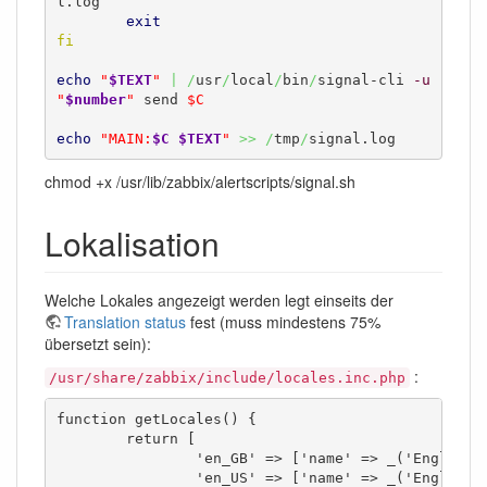
l.log

exit
fi
echo
"
$TEXT
"
|
/
usr
/
local
/
bin
/
signal-cli 
-u
"
$number
"
 send 
$C
echo
"MAIN:
$C
$TEXT
"
>>
/
tmp
/
signal.log
chmod +x /usr/lib/zabbix/alertscripts/signal.sh
Lokalisation
Welche Lokales angezeigt werden legt einseits der
Translation status
fest (muss mindestens 75%
übersetzt sein):
:
/usr/share/zabbix/include/locales.inc.php
function getLocales() {

	return [

		'en_GB' => ['name' => _('English (en_GB)'),	'display' => true],

		'en_US' => ['name' => _('English (en_US)'),	'display' => true],
