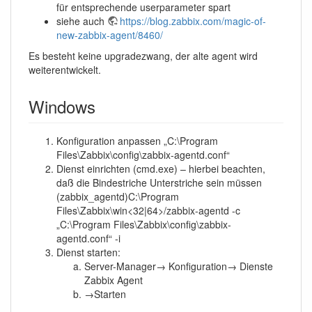
für entsprechende userparameter spart
siehe auch
https://blog.zabbix.com/magic-of-
new-zabbix-agent/8460/
Es besteht keine upgradezwang, der alte agent wird
weiterentwickelt.
Windows
Konfiguration anpassen „C:\Program
Files\Zabbix\config\zabbix-agentd.conf“
Dienst einrichten (cmd.exe) – hierbei beachten,
daß die Bindestriche Unterstriche sein müssen
(zabbix_agentd)C:\Program
Files\Zabbix\win<32|64>/zabbix-agentd -c
„C:\Program Files\Zabbix\config\zabbix-
agentd.conf“ -i
Dienst starten:
Server-Manager→ Konfiguration→ Dienste
Zabbix Agent
→Starten