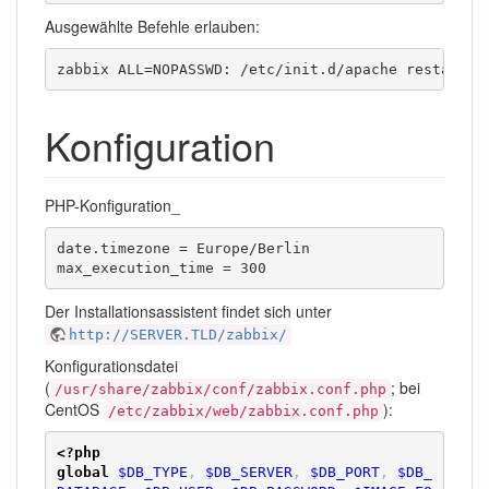
Ausgewählte Befehle erlauben:
zabbix ALL=NOPASSWD: /etc/init.d/apache restart
Konfiguration
PHP-Konfiguration_
date.timezone = Europe/Berlin

max_execution_time = 300
Der Installationsassistent findet sich unter
http://SERVER.TLD/zabbix/
Konfigurationsdatei
(
; bei
/usr/share/zabbix/conf/zabbix.conf.php
CentOS
):
/etc/zabbix/web/zabbix.conf.php
<?php
global
$DB_TYPE
,
$DB_SERVER
,
$DB_PORT
,
$DB_