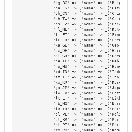
		'bg_BG' => ['name' => _('Bulgarian (bg_BG)'),	'display' => false],

		'ca_ES' => ['name' => _('Catalan (ca_ES)'),	'display' => false],

		'zh_CN' => ['name' => _('Chinese (zh_CN)'),	'display' => false],

		'zh_TW' => ['name' => _('Chinese (zh_TW)'),	'display' => false],

		'cs_CZ' => ['name' => _('Czech (cs_CZ)'),	'display' => false],

		'nl_NL' => ['name' => _('Dutch (nl_NL)'),	'display' => false],

		'fi_FI' => ['name' => _('Finnish (fi_FI)'),	'display' => false],

		'fr_FR' => ['name' => _('French (fr_FR)'),	'display' => true],

		'ka_GE' => ['name' => _('Georgian (ka_GE)'),	'display' => false],

		'de_DE' => ['name' => _('German (de_DE)'),	'display' => true],

		'el_GR' => ['name' => _('Greek (el_GR)'),	'display' => false],

		'he_IL' => ['name' => _('Hebrew (he_IL)'),	'display' => false],

		'hu_HU' => ['name' => _('Hungarian (hu_HU)'),	'display' => false],

		'id_ID' => ['name' => _('Indonesian (id_ID)'),	'display' => false],

		'it_IT' => ['name' => _('Italian (it_IT)'),	'display' => true],

		'ko_KR' => ['name' => _('Korean (ko_KR)'),	'display' => false],

		'ja_JP' => ['name' => _('Japanese (ja_JP)'),	'display' => false],

		'lv_LV' => ['name' => _('Latvian (lv_LV)'),	'display' => false],

		'lt_LT' => ['name' => _('Lithuanian (lt_LT)'),	'display' => false],

		'nb_NO' => ['name' => _('Norwegian (nb_NO)'),	'display' => false],

		'fa_IR' => ['name' => _('Persian (fa_IR)'),	'display' => false],

		'pl_PL' => ['name' => _('Polish (pl_PL)'),	'display' => false],

		'pt_BR' => ['name' => _('Portuguese (pt_BR)'),	'display' => false],

		'pt_PT' => ['name' => _('Portuguese (pt_PT)'),	'display' => false],

		'ro_RO' => ['name' => _('Romanian (ro_RO)'),	'display' => false],
