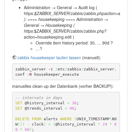
Administration → General → Audit log (
https:
$ZABBIX_SERVER/zabbix/zabbix.phpaction=audit.set
): ==== housekeeping ==== Administration →
General → Housekeeping (
https:
$ZABBIX_SERVER/zabbix/zabbix.php?
action=housekeeping.edit )
Override item history period: 30, … 90d ?
…?
zabbix housekeeper laufen lassen
(manuell):
zabbix_server 
-c
/
etc
/
zabbix
/
zabbix_server.
conf 
-R
 housekeeper_execute
manuelles clean-up der Datenbank (vorher BACKUP!):
-- intervals in days
SET
 @history_interval 
=
30
SET
 @trends_interval 
=
90
;

DELETE
FROM
 alerts 
WHERE
(
UNIX_TIMESTAMP
(
NO
W
(
)
)
-
 clock
)
>
(
@history_interval 
*
24
*
6
0
*
60
)