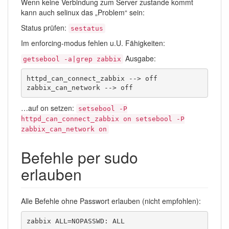
Wenn keine Verbindung zum Server zustande kommt
kann auch selinux das „Problem“ sein:
Status prüfen:
sestatus
Im enforcing-modus fehlen u.U. Fähigkeiten:
Ausgabe:
getsebool -a|grep zabbix
httpd_can_connect_zabbix --> off

zabbix_can_network --> off
…auf on setzen:
setsebool -P
httpd_can_connect_zabbix on setsebool -P
zabbix_can_network on
Befehle per sudo
erlauben
Alle Befehle ohne Passwort erlauben (nicht empfohlen):
zabbix ALL=NOPASSWD: ALL