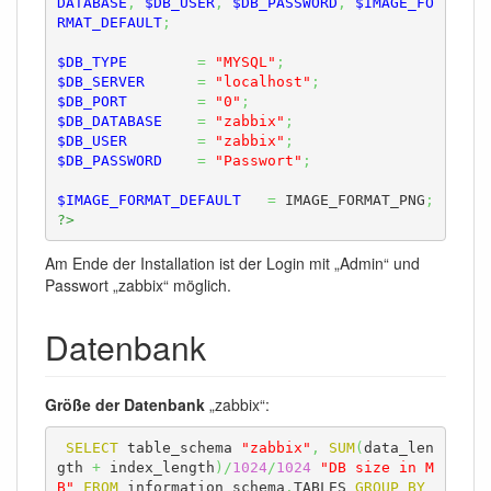
DATABASE
,
$DB_USER
,
$DB_PASSWORD
,
$IMAGE_FO
RMAT_DEFAULT
;
$DB_TYPE
=
"MYSQL"
;
$DB_SERVER
=
"localhost"
;
$DB_PORT
=
"0"
;
$DB_DATABASE
=
"zabbix"
;
$DB_USER
=
"zabbix"
;
$DB_PASSWORD
=
"Passwort"
;
$IMAGE_FORMAT_DEFAULT
=
 IMAGE_FORMAT_PNG
;
?>
Am Ende der Installation ist der Login mit „Admin“ und
Passwort „zabbix“ möglich.
Datenbank
Größe der Datenbank
„zabbix“:
SELECT
 table_schema 
"zabbix"
,
SUM
(
data_len
gth 
+
 index_length
)
/
1024
/
1024
"DВ size in M
B"
FROM
 information_schema
.
TABLES 
GROUP
BY