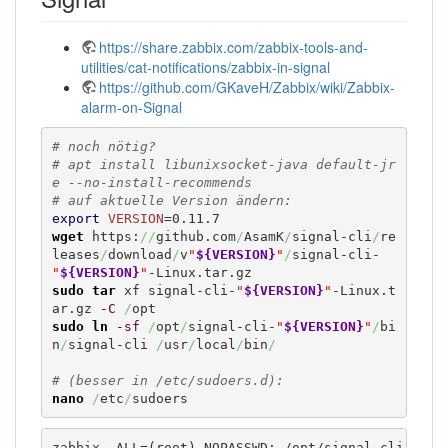
https://share.zabbix.com/zabbix-tools-and-
utilities/cat-notifications/zabbix-in-signal
https://github.com/GKaveH/Zabbix/wiki/Zabbix-
alarm-on-Signal
# noch nötig?
# apt install libunixsocket-java default-jr
e --no-install-recommends
# auf aktuelle Version ändern:
export
VERSION
wget
 https:
//
github.com
/
AsamK
/
signal-cli
/
re
leases
/
download
/
v
"
${VERSION}
"
/
signal-cli-
"
${VERSION}
"
sudo
tar
 xf signal-cli-
"
${VERSION}
"
-Linux.t
ar.gz 
-C
/
sudo
ln
-sf
/
opt
/
signal-cli-
"
${VERSION}
"
/
bi
n
/
signal-cli 
/
usr
/
local
/
bin
/
# (besser in /etc/sudoers.d):
nano
/
etc
/
sudoers
zabbix  ALL=(root) NOPASSWD: /opt/signal-cli-0.11