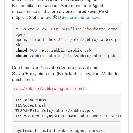
Kommunikation zwischen Server und dem Agent
einsetzen, so sind alternativ pre-shared keys (PSK)
möglich. Siehe auch:
Using pre-shared keys
.
# 32Byte / 256 Bit-Zufallszeichenkette erze
ugen:
openssl rand 
-hex
32
>
/
etc
/
zabbix
/
zabbix.p
chmod
600
/
etc
/
zabbix
/
chown
 zabbix.zabbix 
/
etc
/
zabbix
/
zabbix.psk
Den Inhalt von /etc/zabbix/zabbix.psk auf dem
Server/Proxy eintragen (Karteikarte encryption, Methode
umstellen!):
:
/etc/zabbix/zabbix_agentd.conf
TLSConnect=psk

TLSAccept=psk

TLSPSKFile=/etc/zabbix/zabbix.psk

TLSPSKIdentity=$SERVERNAME_oder_anderer_String
systemctl restart zabbix-agent.service