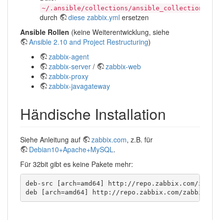
~/.ansible/collections/ansible_collections/co
durch
diese zabbix.yml
ersetzen
Ansible Rollen
(keine Weiterentwicklung, siehe
Ansible 2.10 and Project Restructuring
)
zabbix-agent
zabbix-server
/
zabbix-web
zabbix-proxy
zabbix-javagateway
Händische Installation
Siehe Anleitung auf
zabbix.com
, z.B. für
Debian10+Apache+MySQL
.
Für 32bit gibt es keine Pakete mehr:
deb-src [arch=amd64] http://repo.zabbix.com/zabbix
deb [arch=amd64] http://repo.zabbix.com/zabbix/5.