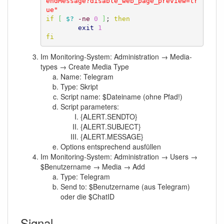
endMessage?disable_web_page_preview=tr
ue"
if
[
$?
-ne
0
]
; 
then
exit
1
fi
Im Monitoring-System: Administration → Media-
types → Create Media Type
Name: Telegram
Type: Skript
Script name: $Dateiname (ohne Pfad!)
Script parameters:
{ALERT.SENDTO}
{ALERT.SUBJECT}
{ALERT.MESSAGE}
Options entsprechend ausfüllen
Im Monitoring-System: Administration → Users →
$Benutzername → Media → Add
Type: Telegram
Send to: $Benutzername (aus Telegram)
oder die $ChatID
Signal