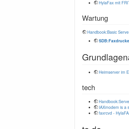
HylaFax mit FRIT
Wartung
Handbook:Basic Server
SDB:Faxdrucker
Grundlagena
Heimserver im E
tech
Handbook:Serve
IAXmodem is a 
faxrcvd - HylaFAX