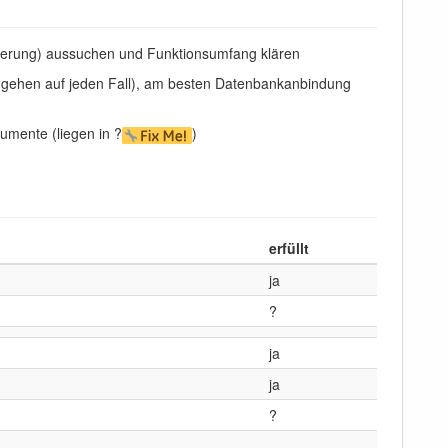
teuerung) aussuchen und Funktionsumfang klären
t gehen auf jeden Fall), am besten Datenbankanbindung
umente (liegen in ?
)
erfüllt
ja
?
ja
ja
?