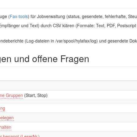
uge (
Fax-tools
) für Jobverwaltung (status, gesendete, fehlerhafte, S
Empfänger und Text) durch CSV klären (Formate: Text, PDF, Postscrip
endeberichte (Log-dateien in /var/spool/hylafax/log) und gesendete Dok
en und offene Fragen
dene Gruppen
(Start, Stop)
ung
belegen
halten
 benannt (LeserNr.)