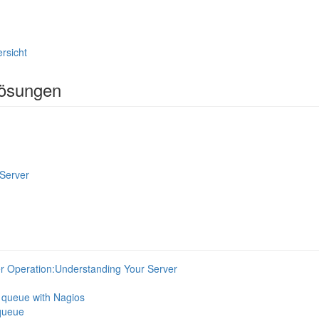
rsicht
Lösungen
 Server
 Operation:Understanding Your Server
x queue with Nagios
queue