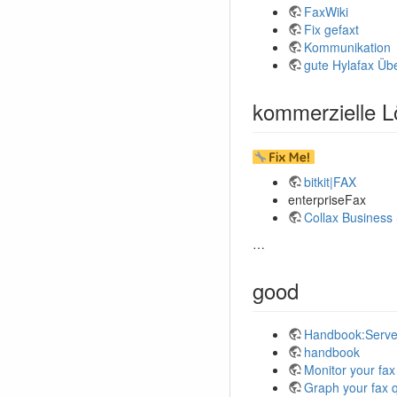
FaxWiki
Fix gefaxt
Kommunikation
gute Hylafax Übe
kommerzielle 
bitkit|FAX
enterpriseFax
Collax Business
…
good
Handbook:Server
handbook
Monitor your fa
Graph your fax 