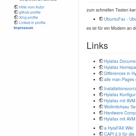
Hilfe vom Autor
zum schnellen Testen ka
github profile
Xing profile
UbuntuFax - Ub
Linked.in profile
es ist für ein Modem an de
Impressum
Links
Hylafax Documen
Hylafax Homep
Differences in 
alle man-Pages 
Installationsvor
Hylafax Konfigur
Hylafax mit AVM
Wollmilchsau Ser
Hardware Compati
Hylafax mit AVM
a HylaFAX Wiki
CAPI 2.0 für die