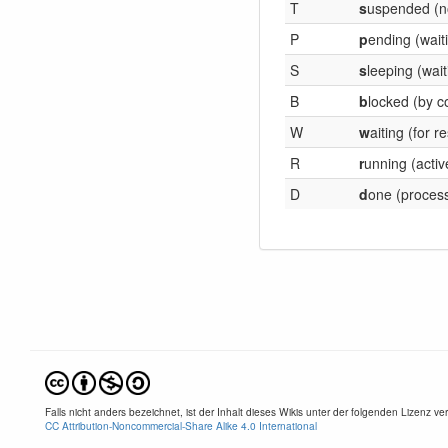
T
s
uspended (n
P
p
ending (wait
S
s
leeping (wai
B
b
locked (by c
W
w
aiting (for 
R
r
unning (acti
D
d
one (proces
Falls nicht anders bezeichnet, ist der Inhalt dieses Wikis unter der folgenden Lizenz verö
CC Attribution-Noncommercial-Share Alike 4.0 International