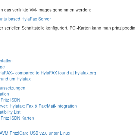
nn das verlinkte VM-Images genommen werden:
untu based HylaFax Server
r seriellen Schnittstelle konfiguriert. PCI-Karten kann man prinzipbedin
tation
age
HylaFAX+ compared to HylaFAX found at hylafax.org
rund um Hylafax
raussetzungen
ation
 Fritz ISDN
ver: Hylafax: Fax & Fax/Mail-Integration
bility List
 Fritz ISDN Karten
 AVM Fritz!Card USB v2.0 unter Linux