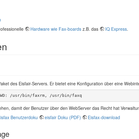
h
ofessionelle
Hardware wie Fax-boards
z.B. das
IQ Express
.
en
s) Paket des Eisfair-Servers. Er bietet eine Konfiguration über eine Webin
WD: /usr/bin/faxrm, /usr/bin/faxq
ehen, damit der Benutzer über den WebServer das Recht hat Verwaltun
isfax Benutzerdoku
eisfair Doku (PDF)
Eisfax-download
age