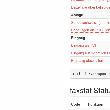
Einzelfaxe über beliebig
Ablage
Sendenachweise (Journa
Sendungen als PDF-Do
Eingang
Eingang als PDF
Eingang auf mehreren
Empfang abschalten
tail -f /var/spool/
faxstat Sta
Code
Funktion