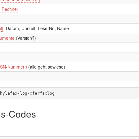
e Rechner
l)
: Datum, Uhrzeit, LeserNr., Name
kumente
(Version?)
 MSN-Nummern
(alle geht sowieso)
hylafax/log/xferfaxlog
tus-Codes