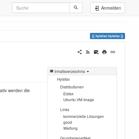
Anmelden
hylafax:hylafax
Inhaltsverzeichnis
Hylafax
Distributionen
Nativ werden die
Eisfax
Ubuntu VM-Image
Links
kommerzielle Lösungen
good
Wartung
Grundlagenartikel