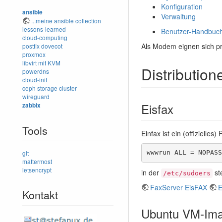
Konfiguration
ansible
Verwaltung
...meine ansible collection
lessons-learned
Benutzer-Handbuc
cloud-computing
Als Modem eignen sich pr
postfix
dovecot
proxmox
libvirt mit KVM
Distribution
powerdns
cloud-init
ceph storage cluster
wireguard
Eisfax
zabbix
Tools
Einfax ist ein (offizielle
git
wwwrun ALL = NOPASS
mattermost
letsencrypt
in der
st
/etc/sudoers
FaxServer EisFAX
E
Kontakt
Ubuntu VM-Im