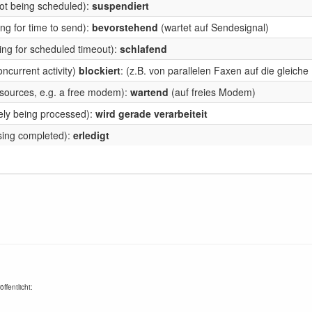
ot being scheduled):
suspendiert
ing for time to send):
bevorstehend
(wartet auf Sendesignal)
ting for scheduled timeout):
schlafend
oncurrent activity)
blockiert
: (z.B. von parallelen Faxen auf die gleic
resources, e.g. a free modem):
wartend
(auf freies Modem)
vely being processed):
wird gerade verarbeiteit
sing completed):
erledigt
ffentlicht: