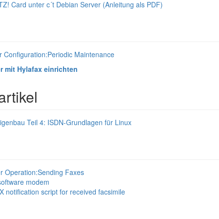
Z! Card unter c´t Debian Server (Anleitung als PDF)
 Configuration:Periodic Maintenance
 mit Hylafax einrichten
rtikel
igenbau Teil 4: ISDN-Grundlagen für Linux
r Operation:Sending Faxes
software modem
 notification script for received facsimile