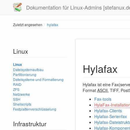
Dokumentation für Linux-Admins [stefanux.d
Zuletzt angesehen
hylafax
Linux
Hylafax
Linux
Dateisystemaufbau
Partitionierung
Dateisysteme und Formatierung
Hylafax ist eine Fax(serv
RAID
ZFS
Format
ASCII
, TIFF, Post
Netzwerke
Fax-tools
SSH
Shellscripts
HylaFax-Installatio
Festplattenverschlüsselung
Hylafax-Clients
Hylafax-Serienfax
Infrastruktur
Hylafax-Dateistrukt
Hylafax-Komponen