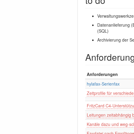
to do
Verwaltungswerkze
Datenanlieferung (
(SQL)
Archivierung der S
Anforderung
Anforderungen
hylafax-Serienfax
Zeitprofile für verschie
FritzCard C4-Unterstütz
Leitungen zeitabhängig 
Kanäle dazu und weg-sc
Faxdatei nach Empfänger