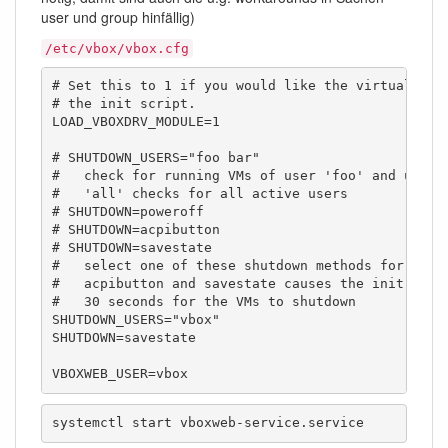
user und group hinfällig)
/etc/vbox/vbox.cfg
# Set this to 1 if you would like the virtualbox m
# the init script.

LOAD_VBOXDRV_MODULE=1

# SHUTDOWN_USERS="foo bar"

#   check for running VMs of user 'foo' and user '
#   'all' checks for all active users

# SHUTDOWN=poweroff

# SHUTDOWN=acpibutton

# SHUTDOWN=savestate

#   select one of these shutdown methods for runni
#   acpibutton and savestate causes the init scrip
#   30 seconds for the VMs to shutdown

SHUTDOWN_USERS="vbox"

SHUTDOWN=savestate 

VBOXWEB_USER=vbox
systemctl start vboxweb-service.service