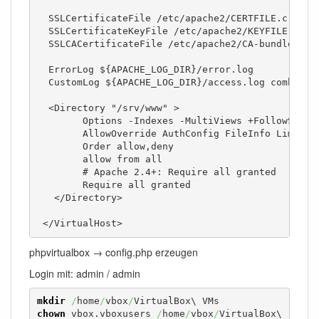
  SSLCertificateFile /etc/apache2/CERTFILE.crt

  SSLCertificateKeyFile /etc/apache2/KEYFILE.net.k
  SSLCACertificateFile /etc/apache2/CA-bundle.crt

  ErrorLog ${APACHE_LOG_DIR}/error.log

  CustomLog ${APACHE_LOG_DIR}/access.log combined

  <Directory "/srv/www" >

	Options -Indexes -MultiViews +FollowSymLinks +ExecCGI

	AllowOverride AuthConfig FileInfo Limit Indexes

	Order allow,deny

	allow from all

	# Apache 2.4+: Require all granted

        Require all granted

   </Directory>

 </VirtualHost>
phpvirtualbox → config.php erzeugen
Login mit: admin / admin
mkdir
/
home
/
vbox
/
chown
 vbox.vboxusers 
/
home
/
vbox
/
VirtualBox\ 