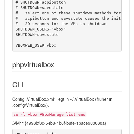
# SHUTDOWN=acpibutton

# SHUTDOWN=savestate

#   select one of these shutdown methods for runni
#   acpibutton and savestate causes the init scrip
#   30 seconds for the VMs to shutdown

SHUTDOWN_USERS="vbox"

SHUTDOWN=savestate 

VBOXWEB_USER=vbox
phpvirtualbox
CLI
Config „VirtualBox.xml“ liegt in ~/.VirtualBox (früher in
.config/VirtualBox/).
su -l vbox VBoxManage list vms
„VM1“ {4996bf6c-54b8-4b6f-b8fe-1bace980060a}