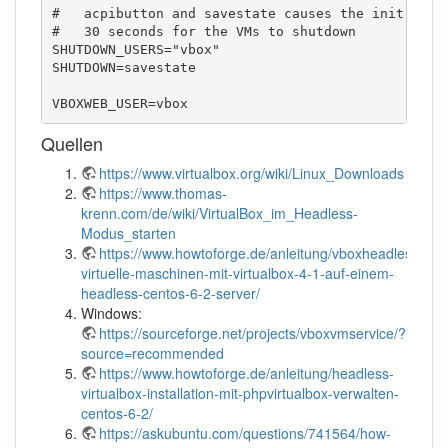
#   acpibutton and savestate causes the init scrip
#   30 seconds for the VMs to shutdown

SHUTDOWN_USERS="vbox"

SHUTDOWN=savestate 

VBOXWEB_USER=vbox
Quellen
https://www.virtualbox.org/wiki/Linux_Downloads
https://www.thomas-
krenn.com/de/wiki/VirtualBox_im_Headless-
Modus_starten
https://www.howtoforge.de/anleitung/vboxheadless-
virtuelle-maschinen-mit-virtualbox-4-1-auf-einem-
headless-centos-6-2-server/
Windows:
https://sourceforge.net/projects/vboxvmservice/?
source=recommended
https://www.howtoforge.de/anleitung/headless-
virtualbox-installation-mit-phpvirtualbox-verwalten-
centos-6-2/
https://askubuntu.com/questions/741564/how-