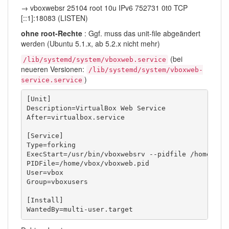
→ vboxwebsr 25104 root 10u IPv6 752731 0t0 TCP
[::1]:18083 (LISTEN)
ohne root-Rechte
: Ggf. muss das unit-file abgeändert
werden (Ubuntu 5.1.x, ab 5.2.x nicht mehr)
(bei
/lib/systemd/system/vboxweb.service
neueren Versionen:
/lib/systemd/system/vboxweb-
)
service.service
[Unit]

Description=VirtualBox Web Service

After=virtualbox.service

[Service]

Type=forking

ExecStart=/usr/bin/vboxwebsrv --pidfile /home/vbox
PIDFile=/home/vbox/vboxweb.pid

User=vbox

Group=vboxusers

[Install]

WantedBy=multi-user.target