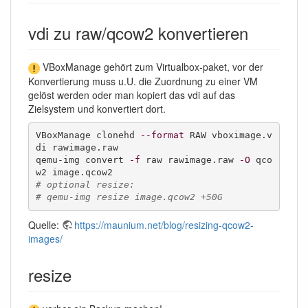
vdi zu raw/qcow2 konvertieren
VBoxManage gehört zum Virtualbox-paket, vor der
Konvertierung muss u.U. die Zuordnung zu einer VM
gelöst werden oder man kopiert das vdi auf das
Zielsystem und konvertiert dort.
VBoxManage clonehd 
--format
 RAW vboximage.v
di rawimage.raw

qemu-img convert 
-f
 raw rawimage.raw 
-O
 qco
# optional resize:
# qemu-img resize image.qcow2 +50G
Quelle:
https://maunium.net/blog/resizing-qcow2-
images/
resize