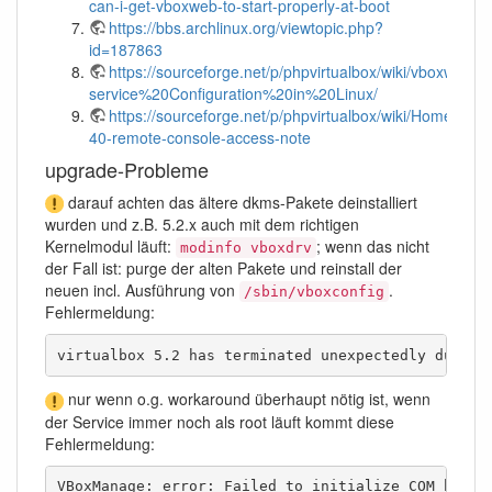
can-i-get-vboxweb-to-start-properly-at-boot
https://bbs.archlinux.org/viewtopic.php?
id=187863
https://sourceforge.net/p/phpvirtualbox/wiki/vboxweb-
service%20Configuration%20in%20Linux/
https://sourceforge.net/p/phpvirtualbox/wiki/Home/#virt
40-remote-console-access-note
upgrade-Probleme
darauf achten das ältere dkms-Pakete deinstalliert
wurden und z.B. 5.2.x auch mit dem richtigen
Kernelmodul läuft:
; wenn das nicht
modinfo vboxdrv
der Fall ist: purge der alten Pakete und reinstall der
neuen incl. Ausführung von
.
/sbin/vboxconfig
Fehlermeldung:
virtualbox 5.2 has terminated unexpectedly during
nur wenn o.g. workaround überhaupt nötig ist, wenn
der Service immer noch als root läuft kommt diese
Fehlermeldung:
VBoxManage: error: Failed to initialize COM becau