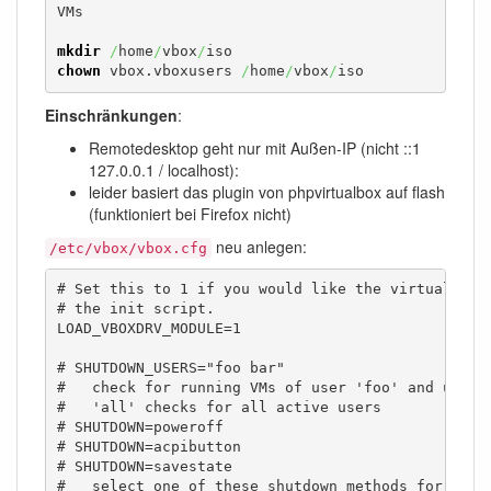
VMs

mkdir
/
home
/
vbox
/
chown
 vbox.vboxusers 
/
home
/
vbox
/
iso
Einschränkungen
:
Remotedesktop geht nur mit Außen-IP (nicht ::1
127.0.0.1 / localhost):
leider basiert das plugin von phpvirtualbox auf flash
(funktioniert bei Firefox nicht)
neu anlegen:
/etc/vbox/vbox.cfg
# Set this to 1 if you would like the virtualbox m
# the init script.

LOAD_VBOXDRV_MODULE=1

# SHUTDOWN_USERS="foo bar"

#   check for running VMs of user 'foo' and user '
#   'all' checks for all active users

# SHUTDOWN=poweroff

# SHUTDOWN=acpibutton

# SHUTDOWN=savestate

#   select one of these shutdown methods for runni