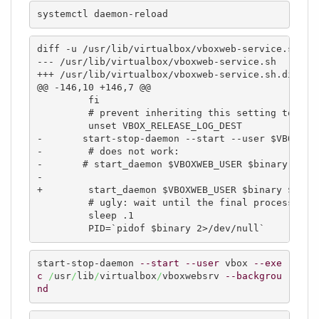
systemctl daemon-reload
diff -u /usr/lib/virtualbox/vboxweb-service.sh /us
--- /usr/lib/virtualbox/vboxweb-service.sh	2018-08-05 18:54:29.385292902 +0200

+++ /usr/lib/virtualbox/vboxweb-service.sh.dist	2018-08-05 18:48:05.753616307 +0200

@@ -146,10 +146,7 @@

         fi

         # prevent inheriting this setting to VBox
         unset VBOX_RELEASE_LOG_DEST

-	start-stop-daemon --start --user $VBOXWEB_USER --exec $binary $PARAMS > /dev/null 2>&1

-        # does not work:

-	# start_daemon $VBOXWEB_USER $binary $PARAMS > /dev/null 2>&1

-

+        start_daemon $VBOXWEB_USER $binary $PARAM
         # ugly: wait until the final process has 
         sleep .1

         PID=`pidof $binary 2>/dev/null`
start-stop-daemon 
--start
--user
 vbox 
--exe
c
/
usr
/
lib
/
virtualbox
/
vboxwebsrv 
--backgrou
nd