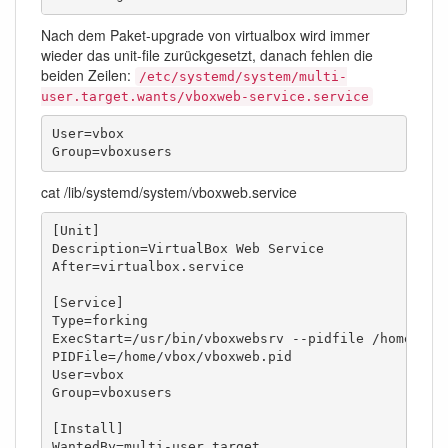
Nach dem Paket-upgrade von virtualbox wird immer
wieder das unit-file zurückgesetzt, danach fehlen die
beiden Zeilen:
/etc/systemd/system/multi-
user.target.wants/vboxweb-service.service
User=vbox

Group=vboxusers
cat /lib/systemd/system/vboxweb.service
[Unit]

Description=VirtualBox Web Service

After=virtualbox.service

[Service]

Type=forking

ExecStart=/usr/bin/vboxwebsrv --pidfile /home/vbox
PIDFile=/home/vbox/vboxweb.pid

User=vbox

Group=vboxusers

[Install]

WantedBy=multi-user.target