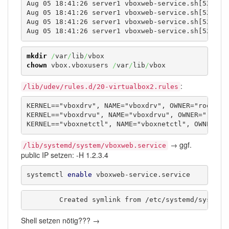
Aug 05 18:41:26 server1 vboxweb-service.sh[5257]: 
Aug 05 18:41:26 server1 vboxweb-service.sh[5257]: 
Aug 05 18:41:26 server1 vboxweb-service.sh[5257]: 
Aug 05 18:41:26 server1 vboxweb-service.sh[5257]:
mkdir
/
var
/
lib
/
chown
 vbox.vboxusers 
/
var
/
lib
/
vbox
:
/lib/udev/rules.d/20-virtualbox2.rules
KERNEL=="vboxdrv", NAME="vboxdrv", OWNER="root", G
KERNEL=="vboxdrvu", NAME="vboxdrvu", OWNER="root",
KERNEL=="vboxnetctl", NAME="vboxnetctl", OWNER="r
→ ggf.
/lib/systemd/system/vboxweb.service
public IP setzen: -H 1.2.3.4
systemctl 
enable
 vboxweb-service.service
	Created symlink from /etc/systemd/system
Shell setzen nötig??? →