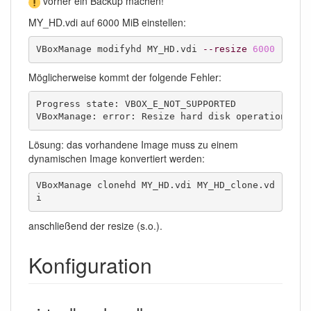
vorher ein Backup machen!
MY_HD.vdi auf 6000 MiB einstellen:
VBoxManage modifyhd MY_HD.vdi 
--resize
6000
Möglicherweise kommt der folgende Fehler:
Progress state: VBOX_E_NOT_SUPPORTED

VBoxManage: error: Resize hard disk operation for
Lösung: das vorhandene Image muss zu einem
dynamischen Image konvertiert werden:
VBoxManage clonehd MY_HD.vdi MY_HD_clone.vd
i
anschließend der resize (s.o.).
Konfiguration