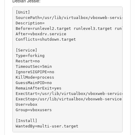
Debian Jessie:
[Unit]

SourcePath=/usr/lib/virtualbox/vboxweb-service.sh

Description=

Before=runlevel2.target runlevel3.target runlevel4
After=vboxdrv.service

Conflicts=shutdown.target

[Service]

Type=forking

Restart=no

TimeoutSec=5min

IgnoreSIGPIPE=no

KillMode=process

GuessMainPID=no

RemainAfterExit=yes

ExecStart=/usr/lib/virtualbox/vboxweb-service.sh s
ExecStop=/usr/lib/virtualbox/vboxweb-service.sh st
User=vbox

Group=vboxusers

[Install]

WantedBy=multi-user.target