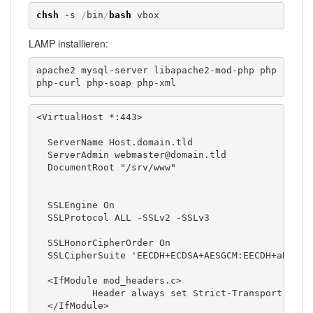
chsh
-s
/
bin
/
bash
 vbox
LAMP installieren:
apache2 mysql-server libapache2-mod-php php 
php-curl php-soap php-xml
<VirtualHost *:443>

  ServerName Host.domain.tld

  ServerAdmin webmaster@domain.tld

  DocumentRoot "/srv/www"

  SSLEngine On

  SSLProtocol ALL -SSLv2 -SSLv3

  SSLHonorCipherOrder On

  SSLCipherSuite 'EECDH+ECDSA+AESGCM:EECDH+aRSA+A
  <IfModule mod_headers.c>

          Header always set Strict-Transport-Secur
  </IfModule>
