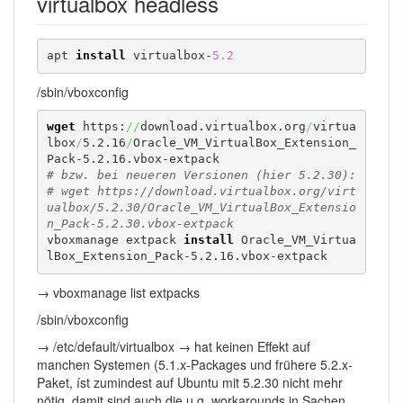
virtualbox headless
apt 
install
 virtualbox-
5.2
/sbin/vboxconfig
wget
 https:
//
download.virtualbox.org
/
virtua
lbox
/
5.2.16
/
Oracle_VM_VirtualBox_Extension_
# bzw. bei neueren Versionen (hier 5.2.30):
# wget https://download.virtualbox.org/virt
ualbox/5.2.30/Oracle_VM_VirtualBox_Extensio
n_Pack-5.2.30.vbox-extpack
vboxmanage extpack 
install
 Oracle_VM_Virtua
lBox_Extension_Pack-5.2.16.vbox-extpack
→ vboxmanage list extpacks
/sbin/vboxconfig
→ /etc/default/virtualbox → hat keinen Effekt auf
manchen Systemen (5.1.x-Packages und frühere 5.2.x-
Paket, íst zumindest auf Ubuntu mit 5.2.30 nicht mehr
nötig, damit sind auch die u.g. workarounds in Sachen