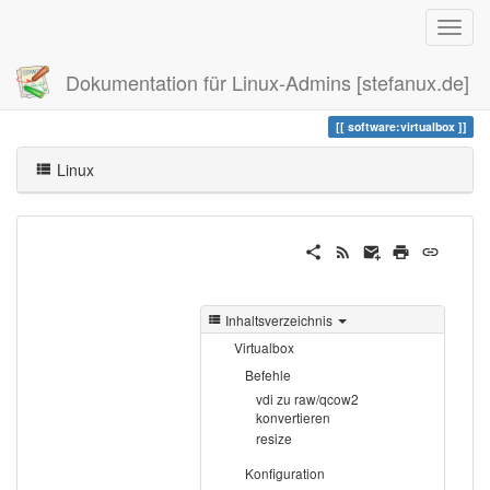
Dokumentation für Linux-Admins [stefanux.de]
Zuletzt angesehen
virtualbox
software:virtualbox
Linux
Inhaltsverzeichnis
Virtualbox
Befehle
vdi zu raw/qcow2
konvertieren
resize
Konfiguration