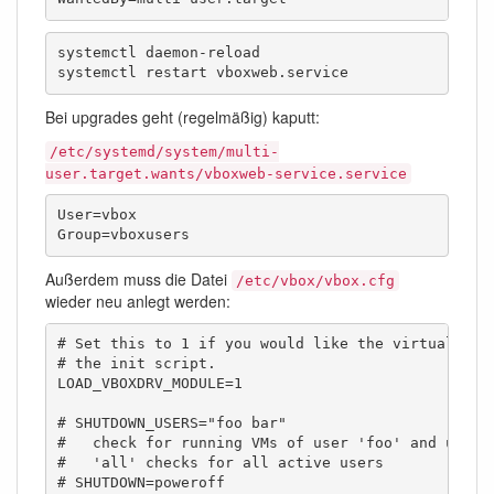
systemctl daemon-reload

systemctl restart vboxweb.service
Bei upgrades geht (regelmäßig) kaputt:
/etc/systemd/system/multi-
user.target.wants/vboxweb-service.service
User=vbox

Group=vboxusers
Außerdem muss die Datei
/etc/vbox/vbox.cfg
wieder neu anlegt werden:
# Set this to 1 if you would like the virtualbox m
# the init script.

LOAD_VBOXDRV_MODULE=1

# SHUTDOWN_USERS="foo bar"

#   check for running VMs of user 'foo' and user '
#   'all' checks for all active users

# SHUTDOWN=poweroff
