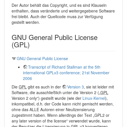
Der Autor behält das Copyright, und es sind Klauseln
enthalten, dass veränderte und weitergegebene Software
frei bleibt. Auch der Quellcode muss zur Verfügung
gestellt werden.
GNU General Public License
(GPL)
GNU General Public License
Transcript of Richard Stallman at the 5th
international GPLv3 conference; 21st November
2006
Die
GPL
gibt es auch in der
Version 3
, sie ist leider mit
Software, die ausschließlich unter die Version 2 („
GPL
Version 2 only“) gestellt wurde (wie der
Linux-Kernel
),
inkompatibel, d.h. der Code kann nicht gemischt werden,
ohne das ALLE Autoren einer Neulizensierung
zugestimmt haben. Wenn allerdings der Text „GPL2 or
any later version of the license“ verwendet wurde, kann
der Benutzer die Lizensierung in
GPL
v3 konvertieren.