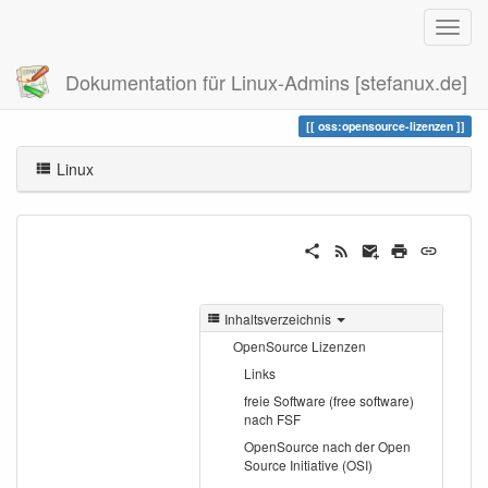
Dokumentation für Linux-Admins [stefanux.de]
Zuletzt angesehen
opensource-lizenzen
oss:opensource-lizenzen
Linux
Inhaltsverzeichnis
OpenSource Lizenzen
Links
freie Software (free software)
nach FSF
OpenSource nach der Open
Source Initiative (OSI)