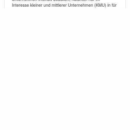
Interesse kleiner und mittlerer Unternehmen (KMU) in für
die „Erhaltung“ des Wettbewerbs.
Links
Der Streit über Softwarepatente
Zensurvorwürfe gegen EU-Bericht zur IT-
Zukunft
Die Woche: Microsofts Open-Source-Strategie
Falls nicht anders bezeichnet, ist der Inhalt dieses Wikis unter der folgenden Lizenz
veröffentlicht:
CC Attribution-Noncommercial-Share Alike 4.0 International