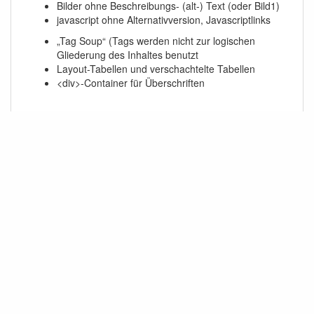
Bilder ohne Beschreibungs- (alt-) Text (oder Bild1)
javascript ohne Alternativversion, Javascriptlinks
„Tag Soup“ (Tags werden nicht zur logischen
Gliederung des Inhaltes benutzt
Layout-Tabellen und verschachtelte Tabellen
<div>-Container für Überschriften
Impressum
bei Webseiten mit gewerblichen Charakter (auch private
Seiten mit Werbung als Einnahmequelle) muss ein
Impressum zu finden sein.
Wo das Impressum stehen
muss
hat jetzt der
BGH
entschieden.