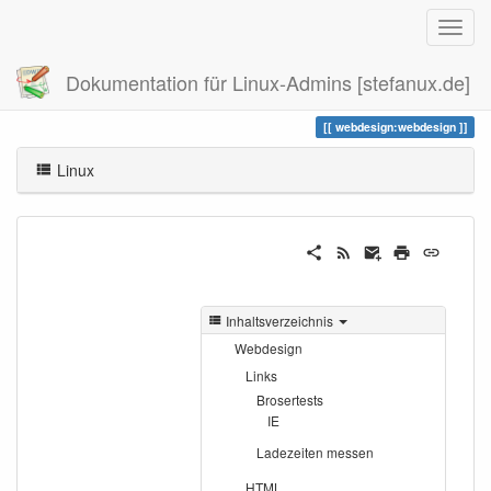
Dokumentation für Linux-Admins [stefanux.de]
Zuletzt angesehen
webdesign
webdesign:webdesign
Linux
Inhaltsverzeichnis
Webdesign
Links
Brosertests
IE
Ladezeiten messen
HTML