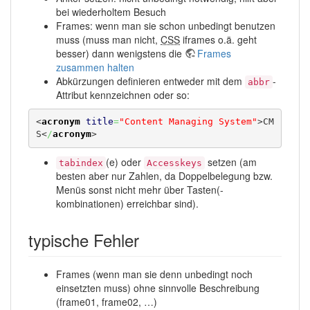
bei wiederholtem Besuch
Frames: wenn man sie schon unbedingt benutzen
muss (muss man nicht,
CSS
iframes o.ä. geht
besser) dann wenigstens die
Frames
zusammen halten
Abkürzungen definieren entweder mit dem
-
abbr
Attribut kennzeichnen oder so:
<
acronym
title
=
"Content Managing System"
>
CM
S
<
/
acronym
>
(e) oder
setzen (am
tabindex
Accesskeys
besten aber nur Zahlen, da Doppelbelegung bzw.
Menüs sonst nicht mehr über Tasten(-
kombinationen) erreichbar sind).
typische Fehler
Frames (wenn man sie denn unbedingt noch
einsetzten muss) ohne sinnvolle Beschreibung
(frame01, frame02, …)