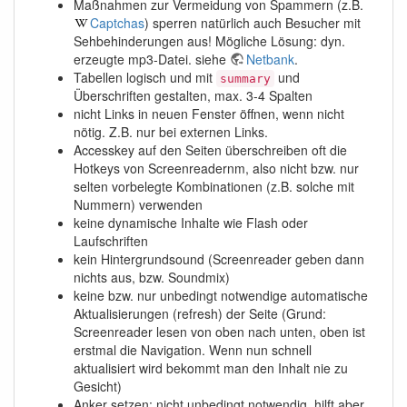
Maßnahmen zur Vermeidung von Spammern (z.B.
Captchas
) sperren natürlich auch Besucher mit
Sehbehinderungen aus! Mögliche Lösung: dyn.
erzeugte mp3-Datei. siehe
Netbank
.
Tabellen logisch und mit
und
summary
Überschriften gestalten, max. 3-4 Spalten
nicht Links in neuen Fenster öffnen, wenn nicht
nötig. Z.B. nur bei externen Links.
Accesskey auf den Seiten überschreiben oft die
Hotkeys von Screenreadernm, also nicht bzw. nur
selten vorbelegte Kombinationen (z.B. solche mit
Nummern) verwenden
keine dynamische Inhalte wie Flash oder
Laufschriften
kein Hintergrundsound (Screenreader geben dann
nichts aus, bzw. Soundmix)
keine bzw. nur unbedingt notwendige automatische
Aktualisierungen (refresh) der Seite (Grund:
Screenreader lesen von oben nach unten, oben ist
erstmal die Navigation. Wenn nun schnell
aktualisiert wird bekommt man den Inhalt nie zu
Gesicht)
Anker setzen: nicht unbedingt notwendig, hilft aber