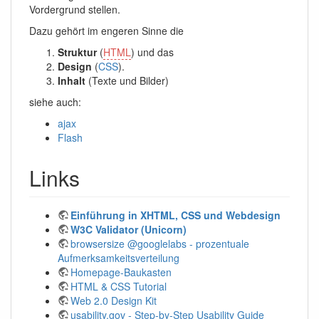
Vordergrund stellen.
Dazu gehört im engeren Sinne die
Struktur
(
HTML
) und das
Design
(
CSS
).
Inhalt
(Texte und Bilder)
siehe auch:
ajax
Flash
Links
Einführung in XHTML, CSS und Webdesign
W3C Validator (Unicorn)
browsersize @googlelabs - prozentuale
Aufmerksamkeitsverteilung
Homepage-Baukasten
HTML & CSS Tutorial
Web 2.0 Design Kit
usability.gov - Step-by-Step Usability Guide