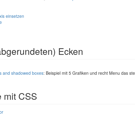
xis einsetzen
e
abgerundeten) Ecken
s and shadowed boxes
: Beispiel mit 5 Grafiken und recht Menu das st
e mit CSS
or