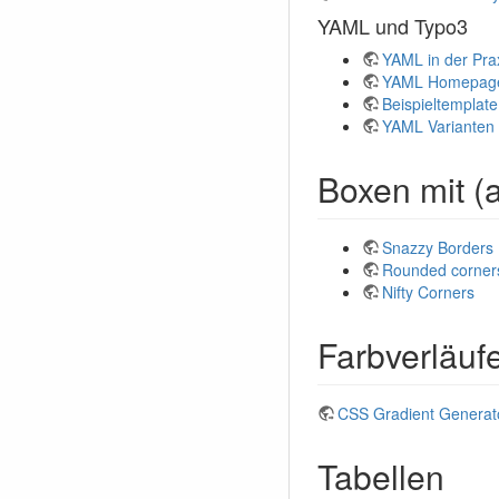
YAML und Typo3
YAML in der Pra
YAML Homepag
Beispieltemplate
YAML Varianten
Boxen mit (
Snazzy Borders
Rounded corner
Nifty Corners
Farbverläuf
CSS Gradient Generat
Tabellen