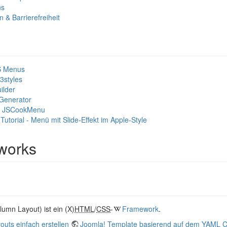
ns
 & Barrierefreiheit
S Menus
styles
ilder
 Generator
or JSCookMenu
Tutorial - Menü mit Slide-Effekt im Apple-Style
works
lumn Layout) ist ein (X)
HTML
/
CSS
-
Framework
.
outs einfach erstellen
Joomla! Template basierend auf dem YAML