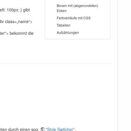
Boxen mit (abgerundeten)
t: 100px; } gibt
Ecken
Farbverläufe mit CSS
div class=„name“>
Tabellen
Aufzählungen
oter“> bekommt die
chten durch einen sog.
"Style Switcher"
.