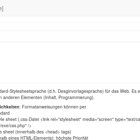
e]
ndard-Stylesheetsprache (d.h. Desginvorlagesprache) für das Web. Es e
n anderen Elementen (Inhalt, Programmierung).
ichkeiten
: Formatanweisungen können per
ndard
le sheet (.css-Datei <link rel="stylesheet" media="screen" type="text/c
ib/exe/css.php" />
e sheet (innerhalb des <head> tags)
halb eines
HTML
-Elements): höchste Priorität