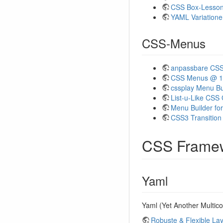
CSS Box-Lesso
YAML Variationen
CSS-Menus
anpassbare CS
CSS Menus @ 13
cssplay Menu Bu
List-u-Like CSS
Menu Builder f
CSS3 Transition 
CSS Frame
Yaml
Yaml (Yet Another Multico
Robuste & Flexible Lay