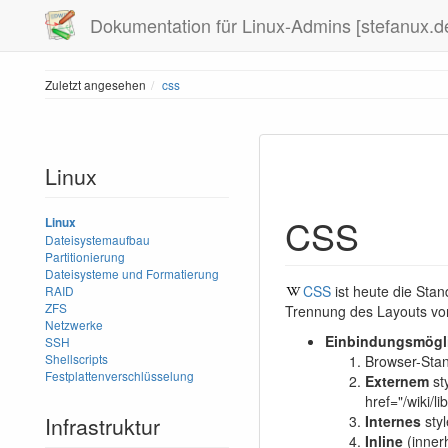
Dokumentation für Linux-Admins [stefanux.d
Zuletzt angesehen
css
Linux
CSS
Linux
Dateisystemaufbau
Partitionierung
Dateisysteme und Formatierung
CSS
ist heute die Sta
RAID
ZFS
Trennung des Layouts vo
Netzwerke
Einbindungsmögl
SSH
Shellscripts
Browser-Sta
Festplattenverschlüsselung
Externem
sty
href="/wiki/l
Infrastruktur
Internes
styl
Inline
(inner