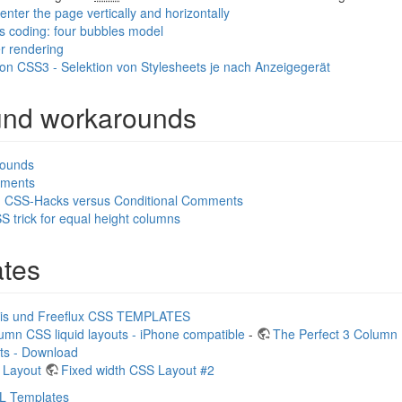
ter the page vertically and horizontally
s coding: four bubbles model
r rendering
on CSS3 - Selektion von Stylesheets je nach Anzeigegerät
nd workarounds
rounds
mments
 CSS-Hacks versus Conditional Comments
S trick for equal height columns
tes
is und Freeflux CSS TEMPLATES
lumn CSS liquid layouts - iPhone compatible
-
The Perfect 3 Column 
ts - Download
 Layout
Fixed width CSS Layout #2
L Templates