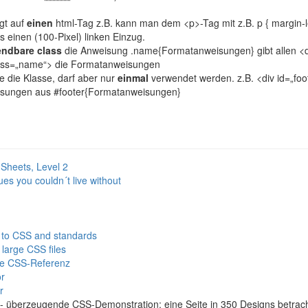
gt auf
einen
html-Tag z.B. kann man dem <p>-Tag mit z.B. p { margin-lef
s einen (100-Pixel) linken Einzug.
endbare
class
die Anweisung .name{Formatanweisungen} gibt allen <
ass=„name“> die Formatanweisungen
e die Klasse, darf aber nur
einmal
verwendet werden. z.B. <div id=„fo
sungen aus #footer{Formatanweisungen}
 Sheets, Level 2
s you couldn´t live without
 to CSS and standards
 large CSS files
ge CSS-Referenz
r
r
- überzeugende
CSS
-Demonstration: eine Seite in 350 Designs betra