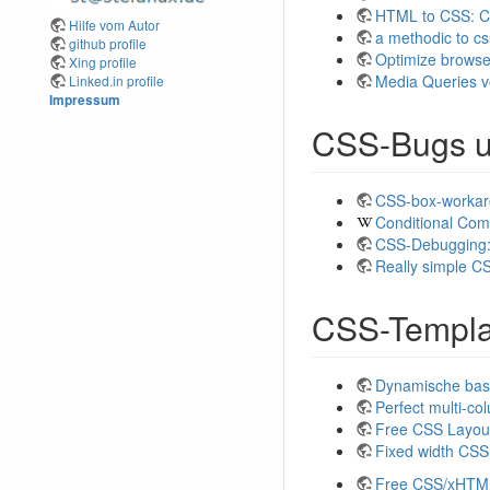
HTML to CSS: Cen
Hilfe vom Autor
a methodic to cs
github profile
Optimize browse
Xing profile
Media Queries v
Linked.in profile
Impressum
CSS-Bugs u
CSS-box-worka
Conditional Co
CSS-Debugging:
Really simple CS
CSS-Templa
Dynamische bas
Perfect multi-co
Free CSS Layou
Fixed width CSS
Free CSS/xHTM