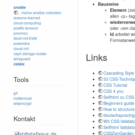
Bausteine
ansible
Element
(zei
...meine ansible collection
allen <p>-tag
lessons-learned
wiederverw
cloud-computing
oder <em cl
postfix
dovecot
proxmox
Id
arbeitet wi
libvirt mit KVM
Formatanwei
powerdns
cloud-init
Links
ceph storage cluster
wireguard
zabbix
Cascading Style
Tools
53 CSS-Technique
CSS Tutorial
CSS 4 you
git
Selfhtml zu CSS
mattermost
Beginners guide
letsencrypt
How to structure
deutschsprachi
Kontakt
W3 CSS-Validato
Selfhtml Validato
CSSZenGarden