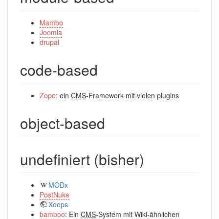
Mambo
Joomla
drupal
code-based
Zope
: ein
CMS
-Framework mit vielen plugins
object-based
undefiniert (bisher)
MODx
PostNuke
Xoops
bamboo
: Ein
CMS
-System mit Wiki-ähnlichen