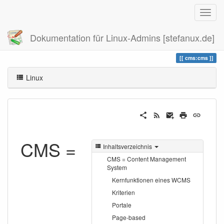
Dokumentation für Linux-Admins [stefanux.de]
Zuletzt angesehen
cms
cms:cms
Linux
CMS =
Inhaltsverzeichnis
CMS = Content Management
System
Kernfunktionen eines WCMS
Kriterien
Portale
Page-based