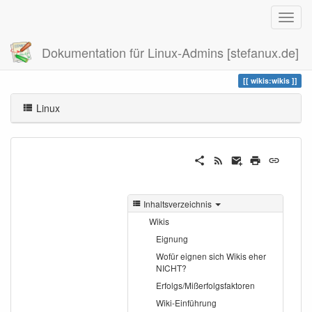
Dokumentation für Linux-Admins [stefanux.de]
Zuletzt angesehen
wikis
wikis:wikis
Linux
Inhaltsverzeichnis
Wikis
Eignung
Wofür eignen sich Wikis eher
NICHT?
Erfolgs/Mißerfolgsfaktoren
Wiki-Einführung