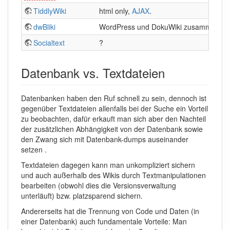
TiddlyWiki
html only,
AJAX
.
?
dwBliki
WordPress und DokuWiki zusammen
?
Socialtext
?
B
Datenbank vs. Textdateien
Datenbanken haben den Ruf schnell zu sein, dennoch ist
gegenüber Textdateien allenfalls bei der Suche ein Vorteil
zu beobachten, dafür erkauft man sich aber den Nachteil
der zusätzlichen Abhängigkeit von der Datenbank sowie
den Zwang sich mit Datenbank-dumps auseinander
setzen .
Textdateien dagegen kann man unkompliziert sichern
und auch außerhalb des Wikis durch Textmanipulationen
bearbeiten (obwohl dies die Versionsverwaltung
unterläuft) bzw. platzsparend sichern.
Andererseits hat die Trennung von Code und Daten (in
einer Datenbank) auch fundamentale Vorteile: Man