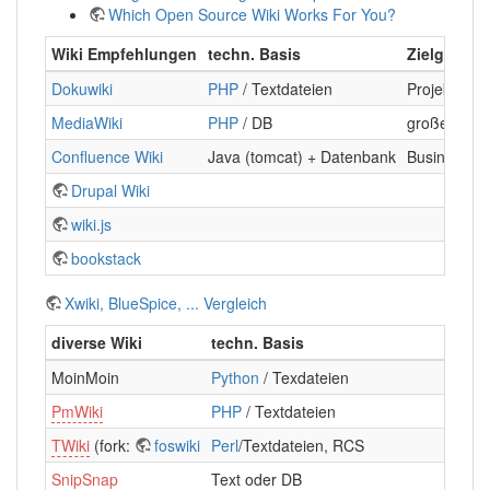
Which Open Source Wiki Works For You?
Wiki Empfehlungen
techn. Basis
Zielgruppe
Dokuwiki
PHP
/ Textdateien
Projekte/D
MediaWiki
PHP
/ DB
große Comm
Confluence Wiki
Java (tomcat) + Datenbank
Business-K
Drupal Wiki
wiki.js
bookstack
Xwiki, BlueSpice, ... Vergleich
diverse Wiki
techn. Basis
Z
MoinMoin
Python
/ Texdateien
a
PmWiki
PHP
/ Textdateien
?
TWiki
(fork:
foswiki
Perl
/Textdateien, RCS
F
SnipSnap
Text oder DB
?