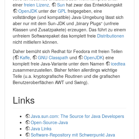
einer
freien Lizenz
.
Sun
hat zwar das Entwicklungskit
OpenJDK
unter der
GPL
freigegeben, eine
vollständige (und kompatible) Java-Umgebung lässt sich
aber nur mit dem Sun-JDK und „binary Plugs“ (unfreie
Klassen und Zusatzpakete) erzeugen. Das führt zu einem
unfreiem Softwarepaket das komplett freie
Distributionen
nicht mitliefern können.
Daher bemüht sich Redhat für Feodora mit freien Teilen
(
Kaffe
,
GNU Classpath
und
OpenJDK
) eine
komplett freie Java-Variante unter dem Namen
icedtea
zusammenzustellen. Bisher fehlen allerdings wichtige
Teile (u.a. kryptografische Routinen und die grafischen
Benutzeroberflächen AWT und Swing).
Links
Java.sun.com: The Source for Java Developers
Open-Source-Java
Java Links
Software-Repository mit Schwerpunkt Java