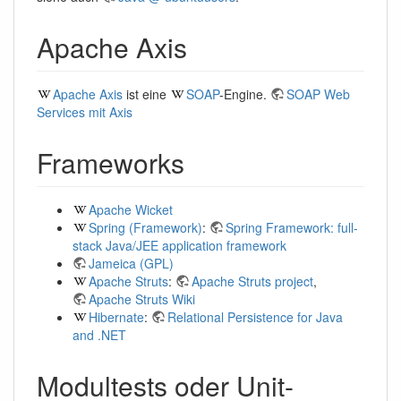
Apache Axis
Apache Axis
ist eine
SOAP
-Engine.
SOAP Web
Services mit Axis
Frameworks
Apache Wicket
Spring (Framework)
:
Spring Framework: full-
stack Java/JEE application framework
Jameica (GPL)
Apache Struts
:
Apache Struts project
,
Apache Struts Wiki
Hibernate
:
Relational Persistence for Java
and .NET
Modultests oder Unit-