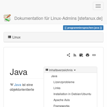
Dokumentation für Linux-Admins [stefanux.de]
Zuletzt angesehen
java
programmiersprachen:java
Linux
Java
Inhaltsverzeichnis
Java
Lizenzprobleme
Java
ist eine
Links
objektorientierte
Installation in Debian/Ubuntu
Apache Axis
Frameworks