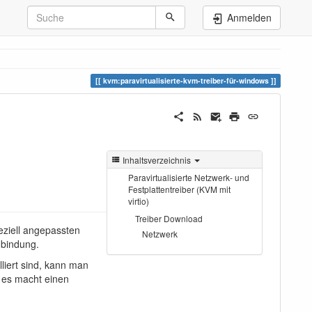
Anmelden
kvm:paravirtualisierte-kvm-treiber-für-windows
Inhaltsverzeichnis
Paravirtualisierte Netzwerk- und
Festplattentreiber (KVM mit
virtio)
Treiber Download
peziell angepassten
Netzwerk
Anbindung.
lliert sind, kann man
 es macht einen