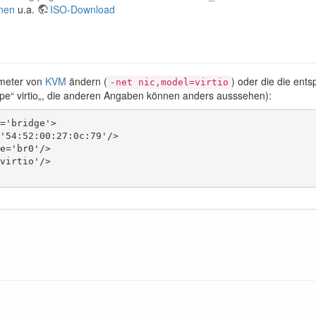
nen
u.a.
ISO-Download
ameter von
KVM
ändern (
) oder die die ent
-net nic,model=virtio
type“ virtio„, die anderen Angaben können anders ausssehen):
='bridge'>

'54:52:00:27:0c:79'/>

e='br0'/>

virtio'/>
