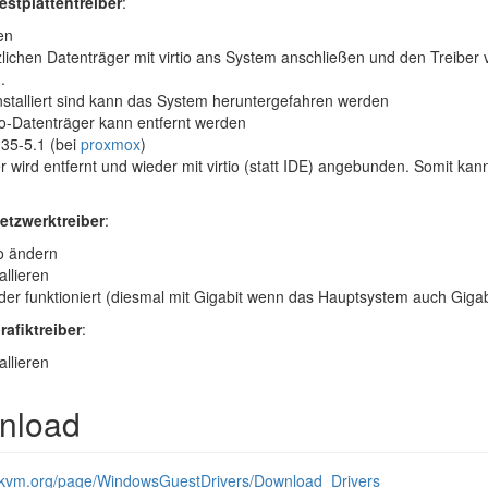
stplattentreiber
:
en
lichen Datenträger mit virtio ans System anschließen und den Treiber 
.
nstalliert sind kann das System heruntergefahren werden
tio-Datenträger kann entfernt werden
35-5.1 (bei
proxmox
)
r wird entfernt und wieder mit virtio (statt IDE) angebunden. Somit ka
tzwerktreiber
:
io ändern
allieren
der funktioniert (diesmal mit Gigabit wenn das Hauptsystem auch Gigab
afiktreiber
:
allieren
nload
x-kvm.org/page/WindowsGuestDrivers/Download_Drivers