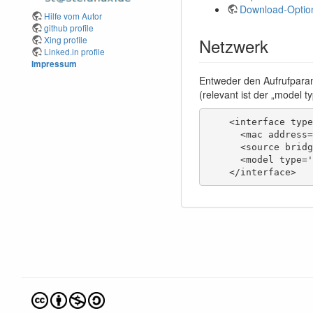
Download-Optio
Hilfe vom Autor
github profile
Xing profile
Netzwerk
Linked.in profile
Impressum
Entweder den Aufrufpar
(relevant ist der „model 
    <interface type
      <mac address=
      <source bridg
      <model type='
    </interface>