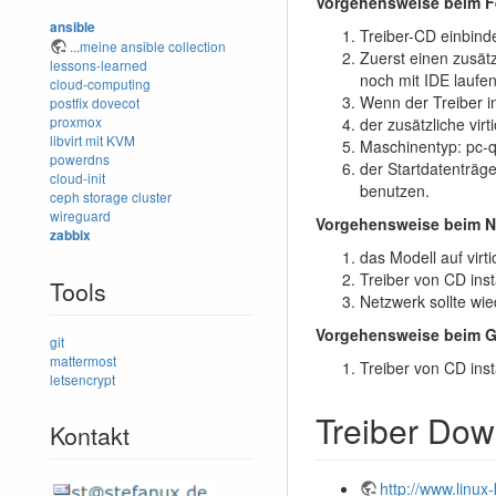
Vorgehensweise beim Fe
ansible
Treiber-CD einbind
...meine ansible collection
Zuerst einen zusätz
lessons-learned
noch mit IDE laufen
cloud-computing
Wenn der Treiber i
postfix
dovecot
proxmox
der zusätzliche vir
libvirt mit KVM
Maschinentyp: pc-q
powerdns
der Startdatenträge
cloud-init
benutzen.
ceph storage cluster
wireguard
Vorgehensweise beim Ne
zabbix
das Modell auf virt
Treiber von CD inst
Tools
Netzwerk sollte wie
Vorgehensweise beim Gr
git
mattermost
Treiber von CD inst
letsencrypt
Treiber Dow
Kontakt
http://www.linu