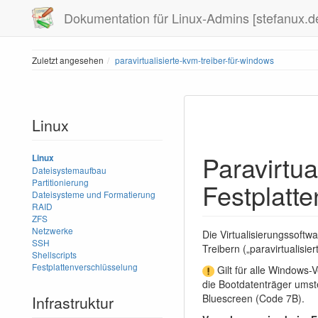
Dokumentation für Linux-Admins [stefanux.d
Zuletzt angesehen
paravirtualisierte-kvm-treiber-für-windows
Linux
Paravirtua
Linux
Dateisystemaufbau
Partitionierung
Festplatte
Dateisysteme und Formatierung
RAID
ZFS
Netzwerke
Die Virtualisierungssoftw
SSH
Treibern („paravirtualisie
Shellscripts
Festplattenverschlüsselung
Gilt für alle Windows-V
die Bootdatenträger umst
Infrastruktur
Bluescreen (Code 7B).