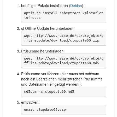
benötigte Pakete installieren (
Debian
):
aptitude install cabextract xmlstarlet 
tofrodos
ct Offline-Update herunterladen:
wget http://www.heise.de/ct/projekte/o
fflineupdate/download/ctupdate60.zip
Prüsumme herunterladen:
wget http://www.heise.de/ct/projekte/o
fflineupdate/download/ctupdate60.md5
Prüfsumme verifizieren (hier muss bei md5sum
noch ein Leerzeichen mehr zwischen Prüfsumme
und Dateinamen eingefügt werden!):
md5sum -c ctupdate60.md5
entpacken:
unzip ctupdate60.zip