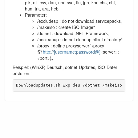
plk, ell, csy, dan, nor, sve, fin, jpn, kor, chs, cht,
hun, trk, ara, heb
Parameter:
/excludesp : do not download servicepacks„
/makeiso : create ISO-Image“
/dotnet : download .NET-Framework„
/nocleanup : do not cleanup client directory“
/proxy : define proxyserver( /proxy
http://[username:password@]
<server>:
<port>)„
Beispiel: (WinXP, Deutsch, dotnet-Updates, ISO-Datei
erstellen:
DownloadUpdates.sh wxp deu /dotnet /makeiso