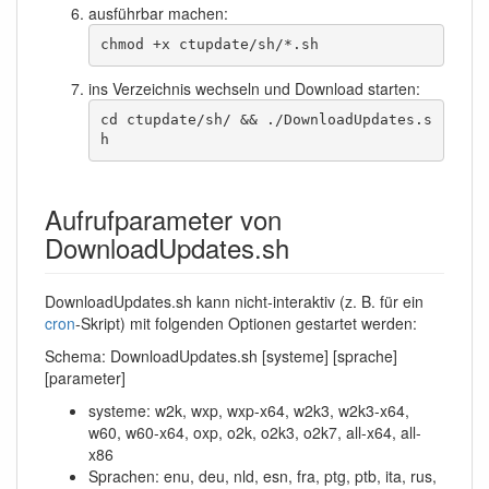
ausführbar machen:
chmod +x ctupdate/sh/*.sh
ins Verzeichnis wechseln und Download starten:
cd ctupdate/sh/ && ./DownloadUpdates.s
h 
Aufrufparameter von
DownloadUpdates.sh
DownloadUpdates.sh kann nicht-interaktiv (z. B. für ein
cron
-Skript) mit folgenden Optionen gestartet werden:
Schema: DownloadUpdates.sh [systeme] [sprache]
[parameter]
systeme: w2k, wxp, wxp-x64, w2k3, w2k3-x64,
w60, w60-x64, oxp, o2k, o2k3, o2k7, all-x64, all-
x86
Sprachen: enu, deu, nld, esn, fra, ptg, ptb, ita, rus,