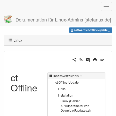
Dokumentation für Linux-Admins [stefanux.de]
Zuletzt angesehen
ct-offline-update
software:ct-offline-update
Linux
ct
Inhaltsverzeichnis
ct Offline Update
Offline
Links
Installation
Linux (Debian)
Aufrufparameter von
DownloadUpdates.sh