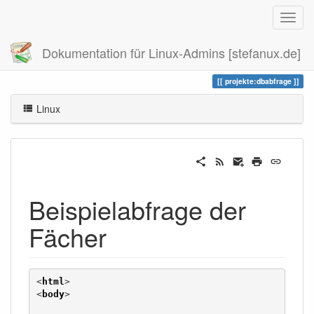
Dokumentation für Linux-Admins [stefanux.de]
Zuletzt angesehen
dbabfrage
projekte:dbabfrage
Linux
Beispielabfrage der
Fächer
<
html
>
<
body
>