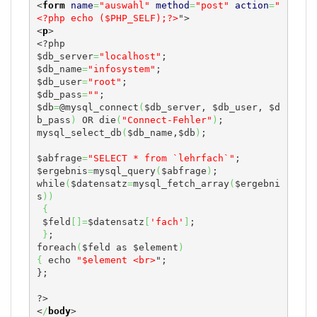
<
form
name
=
"auswahl"
method
=
"post"
action
=
"
<?php echo ($PHP_SELF);?>
<
p
>
<?php
$db_server
=
"localhost"
;
$db_name
=
"infosystem"
;
$db_user
=
"root"
;
$db_pass
=
""
;
$db
=
@mysql_connect
(
$db_server, $db_user, $d
b_pass
)
 OR die
(
"Connect-Fehler"
)
;
mysql_select_db
(
$db_name,$db
)
;
$abfrage
=
"SELECT * from `lehrfach`"
;
$ergebnis
=
mysql_query
(
$abfrage
)
;
while
(
$datensatz
=
mysql_fetch_array
(
$ergebni
s
)
)
{
 $feld
[
]
=
$datensatz
[
'fach'
]
;
}
;
foreach
(
$feld as $element
)
{
 echo 
"$element <br>
";

};

<
/
body
>