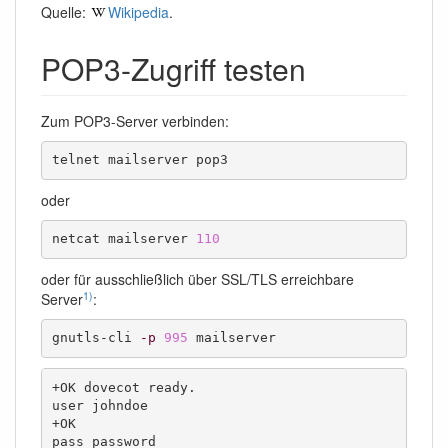
Quelle:
Wikipedia
.
POP3-Zugriff testen
Zum POP3-Server verbinden:
telnet mailserver pop3
oder
netcat mailserver 
110
oder für ausschließlich über SSL/TLS erreichbare
1)
Server
:
gnutls-cli 
-p
995
 mailserver
+OK dovecot ready.

user johndoe

+OK

pass password
