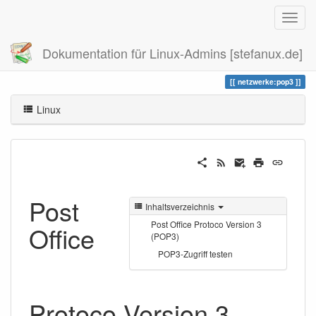
Dokumentation für Linux-Admins [stefanux.de]
Zuletzt angesehen
pop3
netzwerke:pop3
Linux
Post
Inhaltsverzeichnis
Post Office Protoco Version 3
Office
(POP3)
POP3-Zugriff testen
Protoco Version 3