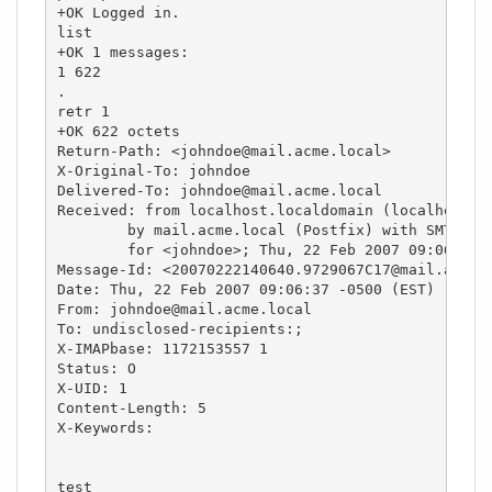
+OK Logged in.

list

+OK 1 messages:

1 622

.

retr 1

+OK 622 octets

Return-Path: <johndoe@mail.acme.local>

X-Original-To: johndoe

Delivered-To: johndoe@mail.acme.local

Received: from localhost.localdomain (localhost.lo
        by mail.acme.local (Postfix) with SMTP id 
        for <johndoe>; Thu, 22 Feb 2007 09:06:37 -
Message-Id: <20070222140640.9729067C17@mail.acme.l
Date: Thu, 22 Feb 2007 09:06:37 -0500 (EST)

From: johndoe@mail.acme.local

To: undisclosed-recipients:;

X-IMAPbase: 1172153557 1

Status: O

X-UID: 1

Content-Length: 5

X-Keywords:

test
