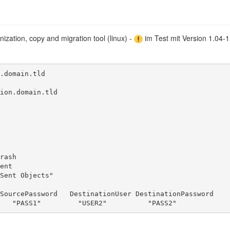
ization, copy and migration tool (linux) -
im Test mit Version 1.04-1
.domain.tld

ion.domain.tld

rash

ent

Sent Objects"

SourcePassword   DestinationUser DestinationPassword

   "PASS1"         "USER2"          "PASS2"