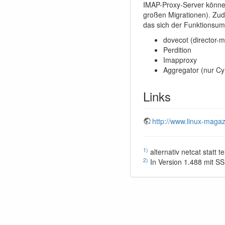
IMAP-Proxy-Server können
großen Migrationen). Zude
das sich der Funktionsum
dovecot (director-
Perdition
Imapproxy
Aggregator (nur Cy
Links
http://www.linux-maga
1)
alternativ netcat statt te
2)
In Version 1.488 mit S