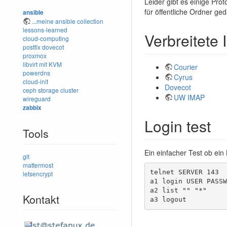
Leider gibt es einige Prot
für öffentliche Ordner ged
ansible
...meine ansible collection
lessons-learned
Verbreitete
cloud-computing
postfix
dovecot
proxmox
libvirt mit KVM
Courier
powerdns
Cyrus
cloud-init
Dovecot
ceph storage cluster
UW IMAP
wireguard
zabbix
Login test
Tools
Ein einfacher Test ob ein
git
mattermost
telnet SERVER 143 

letsencrypt
a1 login USER PASSW
a2 list "" "*"

Kontakt
a3 logout