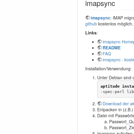
imapsync
imapsync
: IMAP migra
github
kostenlos möglich.
Links
:
imapsync Home
README
FAQ
imapsync - kost
Installation/Verwendung:
Unter Debian sind d
aptitude insta
-spec-perl lib
Download der ak
Entpacken in (z.B.
Datei mit Passwörte
Passwort_Que
Passwort_Ziel
imapsync aufrufen: