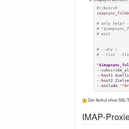
#!/bin/sh
imapsync_folde
# only help? -
# "$imapsync_f
# exit
# --dry \
# --tls1 --tls
"
$imapsync_fol
--host1
 Quells
--host2
 Zielse
--exclude
'^Or
Der Aufruf ohne SSL/TL
IMAP-Proxi