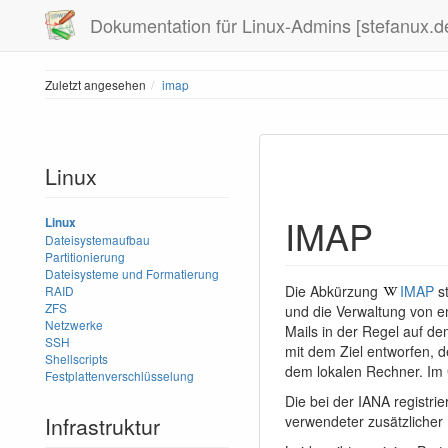
Dokumentation für Linux-Admins [stefanux.d
Zuletzt angesehen
imap
Linux
IMAP
Linux
Dateisystemaufbau
Partitionierung
Dateisysteme und Formatierung
Die Abkürzung
IMAP
st
RAID
ZFS
und die Verwaltung von e
Netzwerke
Mails in der Regel auf d
SSH
mit dem Ziel entworfen, d
Shellscripts
dem lokalen Rechner. Im 
Festplattenverschlüsselung
Die bei der IANA registr
Infrastruktur
verwendeter zusätzlicher 