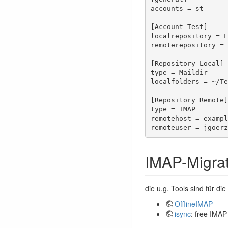
accounts = st

[Account Test]

localrepository = L
remoterepository = 
[Repository Local]

type = Maildir

localfolders = ~/Te
[Repository Remote]

type = IMAP

remotehost = exampl
remoteuser = jgoerz
IMAP-Migrat
die u.g. Tools sind für d
OfflineIMAP
isync
: free IMAP