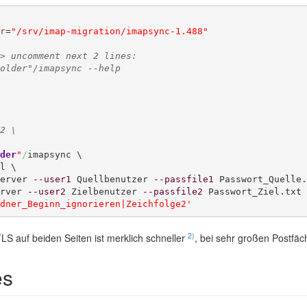
r
=
"/srv/imap-migration/imapsync-1.488"
> uncomment next 2 lines:
older"/imapsync --help
2 \
der
"
/
imapsync \

erver 
--user1
 Quellbenutzer 
--passfile1
rver 
--user2
 Zielbenutzer 
--passfile2
dner_Beginn_ignorieren|Zeichfolge2'
2)
S auf beiden Seiten ist merklich schneller
, bei sehr großen Postfä
es