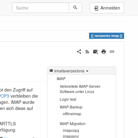
Anmelden
netzwerke:imap
Inhaltsverzeichnis
IMAP
Verbreitete IMAP-Server-
bt den Zugriff auf
Software unter Linux
POP3
verbleiben die
Login test
ragen. IMAP wurde
IMAP-Backup
en sich diese auf
offlineimap
STARTTLS
IMAP-Migration
rfügung.
imapcopy
imapsync