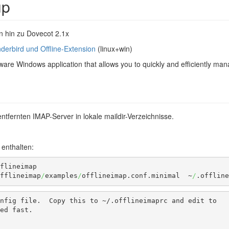
up
n hin zu Dovecot 2.1x
derbird und Offline-Extension
(linux+win)
eware Windows application that allows you to quickly and efficiently m
entfernten IMAP-Server in lokale maildir-Verzeichnisse.
 enthalten:
fflineimap
/
examples
/
offlineimap.conf.minimal  ~
/
.offline
nfig file.  Copy this to ~/.offlineimaprc and edit to

ed fast.
