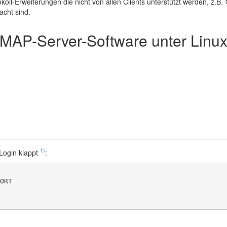
okoll-Erweiterungen die nicht von allen Clients unterstützt werden, z.B.
acht sind.
 IMAP-Server-Software unter Linu
1)
 Login klappt
:
ORT
