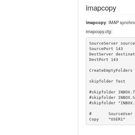
imapcopy
imapcopy
: IMAP synchron
imapcopy.cfg:
SourceServer source
SourcePort 143

DestServer destinat
DestPort 143

CreateEmptyFolders

skipfolder Test

#skipfolder INBOX.T
#skipfolder INBOX.S
#skipfolder "INBOX.
#       SourceUser 
Copy    "USER1"    