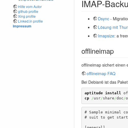
IMAP-Back
Hilfe vom Autor
github profile
Xing profile
Dsync
- Migratio
Linked.in profile
Impressum
Lösung mit Thun
Imapsize
: a fre
offlineimap
offlineimap sichert einen 
offlineimap FAQ
Bei Debian6 ist das Paket
aptitude install
cp
/
usr
/
share
/
doc
/
o
# Sample minimal co
# suit to get start
[general]
