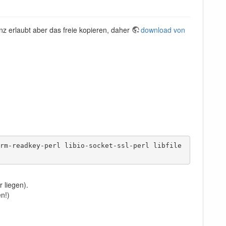
nz erlaubt aber das freie kopieren, daher
download von
rm-readkey-perl libio-socket-ssl-perl libfile
 liegen).
n!)