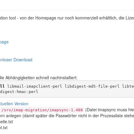
tion tool - von der Homepage nur noch kommerziell erhältlich, die Lize
page
enloser Download
ie Abhängigkeiten schnell nachinstalliert:
ll
 libmail-imapclient-perl libdigest-md5-file-perl libte
digest-hmac-perl
tuellen Version
)
(Datei imapsync muss hier
/srv/imap-migration/imapsync-1.488
rn anlegen (damit später die Passwörter nicht in der Prozessliste stehe
lle.txt
.txt