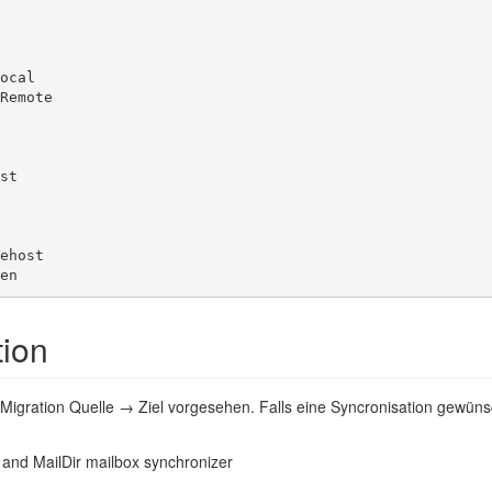
ocal

Remote

st

ehost

en
ion
ie Migration Quelle → Ziel vorgesehen. Falls eine Syncronisation gewüns
 and MailDir mailbox synchronizer