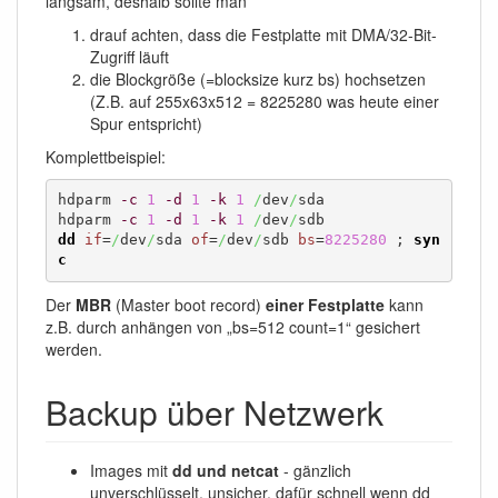
langsam, deshalb sollte man
drauf achten, dass die Festplatte mit DMA/32-Bit-
Zugriff läuft
die Blockgröße (=blocksize kurz bs) hochsetzen
(Z.B. auf 255x63x512 = 8225280 was heute einer
Spur entspricht)
Komplettbeispiel:
hdparm 
-c
1
-d
1
-k
1
/
dev
/
sda

hdparm 
-c
1
-d
1
-k
1
/
dev
/
dd
if
=
/
dev
/
sda 
of
=
/
dev
/
sdb 
bs
=
8225280
 ; 
syn
c
Der
MBR
(Master boot record)
einer Festplatte
kann
z.B. durch anhängen von „bs=512 count=1“ gesichert
werden.
Backup über Netzwerk
Images mit
dd und netcat
- gänzlich
unverschlüsselt, unsicher, dafür schnell wenn dd