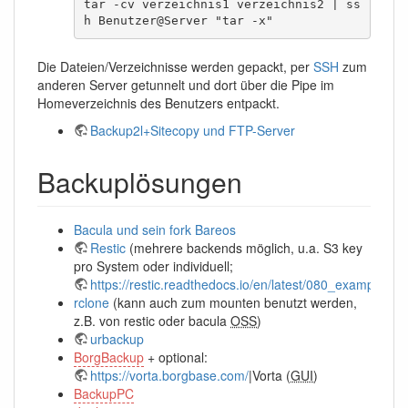
tar -cv verzeichnis1 verzeichnis2 | ss
h Benutzer@Server "tar -x"
Die Dateien/Verzeichnisse werden gepackt, per
SSH
zum
anderen Server getunnelt und dort über die Pipe im
Homeverzeichnis des Benutzers entpackt.
Backup2l+Sitecopy und FTP-Server
Backuplösungen
Bacula und sein fork Bareos
Restic
(mehrere backends möglich, u.a. S3 key
pro System oder individuell;
https://restic.readthedocs.io/en/latest/080_examples.ht
rclone
(kann auch zum mounten benutzt werden,
z.B. von restic oder bacula
OSS
)
urbackup
BorgBackup
+ optional:
https://vorta.borgbase.com/
|Vorta (
GUI
)
BackupPC