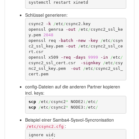
systemctl restart xinetd
Schlüssel generieren:
csync2 
-k
/
etc
/
csync2.key

openssl genrsa 
-out
/
etc
/
csync2_ssl_ke
y.pem 
2048
openssl req 
-batch
-new
-key
/
etc
/
csyn
c2_ssl_key.pem 
-out
/
etc
/
csync2_ssl_ce
rt.csr

openssl x509 
-req
-days
9999
-in
/
etc
/
csync2_ssl_cert.csr  
-signkey
/
etc
/
csy
nc2_ssl_key.pem  
-out
/
etc
/
csync2_ssl_
cert.pem
config-Dateien auf die anderen Partner kopieren
incl. keys:
scp
/
etc
/
csync2
*
 NODE2:
/
etc
/
scp
/
etc
/
csync2
*
 NODE3:
/
etc
/
Beispiel einer Samba4-Sysvol-Syncronisation
:
/etc/csync2.cfg
ignore uid;
