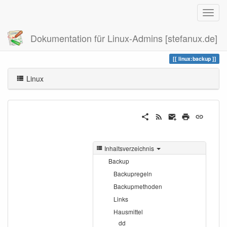
Dokumentation für Linux-Admins [stefanux.de]
Zuletzt angesehen
backup
linux:backup
Linux
Inhaltsverzeichnis
Backup
Backupregeln
Backupmethoden
Links
Hausmittel
dd