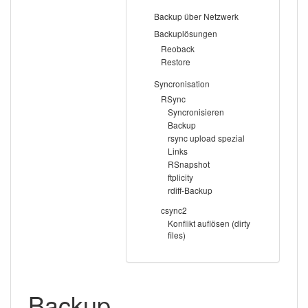
Backup über Netzwerk
Backuplösungen
Reoback
Restore
Syncronisation
RSync
Syncronisieren
Backup
rsync upload spezial
Links
RSnapshot
ftplicity
rdiff-Backup
csync2
Konflikt auflösen (dirty
files)
Backup