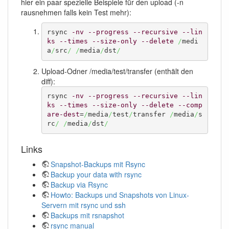
hier ein paar spezielle Beispiele für den upload (-n
rausnehmen falls kein Test mehr):
rsync 
-nv
--progress
--recursive
--lin
ks
--times
--size-only
--delete
/
medi
a
/
src
/
/
media
/
dst
/
Upload-Odner /media/test/transfer (enthält den
diff):
rsync 
-nv
--progress
--recursive
--lin
ks
--times
--size-only
--delete
--comp
are-dest
=
/
media
/
test
/
transfer 
/
media
/
s
rc
/
/
media
/
dst
/
Links
Snapshot-Backups mit Rsync
Backup your data with rsync
Backup via Rsync
Howto: Backups und Snapshots von Linux-
Servern mit rsync und ssh
Backups mit rsnapshot
rsync manual