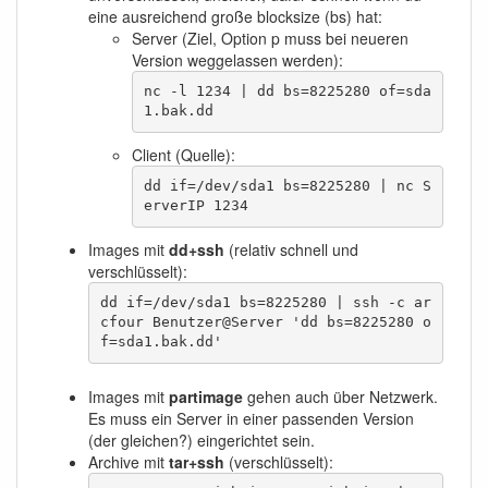
eine ausreichend große blocksize (bs) hat:
Server (Ziel, Option p muss bei neueren
Version weggelassen werden):
nc -l 1234 | dd bs=8225280 of=sda
1.bak.dd
Client (Quelle):
dd if=/dev/sda1 bs=8225280 | nc S
erverIP 1234
Images mit
dd+ssh
(relativ schnell und
verschlüsselt):
dd if=/dev/sda1 bs=8225280 | ssh -c ar
cfour Benutzer@Server 'dd bs=8225280 o
f=sda1.bak.dd'
Images mit
partimage
gehen auch über Netzwerk.
Es muss ein Server in einer passenden Version
(der gleichen?) eingerichtet sein.
Archive mit
tar+ssh
(verschlüsselt):