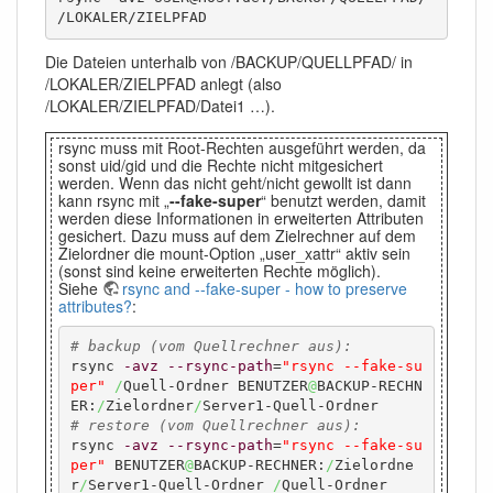
/LOKALER/ZIELPFAD
Die Dateien unterhalb von /BACKUP/QUELLPFAD/ in
/LOKALER/ZIELPFAD anlegt (also
/LOKALER/ZIELPFAD/Datei1 …).
rsync muss mit Root-Rechten ausgeführt werden, da
sonst uid/gid und die Rechte nicht mitgesichert
werden. Wenn das nicht geht/nicht gewollt ist dann
kann rsync mit „
--fake-super
“ benutzt werden, damit
werden diese Informationen in erweiterten Attributen
gesichert. Dazu muss auf dem Zielrechner auf dem
Zielordner die mount-Option „user_xattr“ aktiv sein
(sonst sind keine erweiterten Rechte möglich).
Siehe
rsync and --fake-super - how to preserve
attributes?
:
# backup (vom Quellrechner aus):
rsync 
-avz
--rsync-path
=
"rsync --fake-su
per"
/
Quell-Ordner BENUTZER
@
BACKUP-RECHN
ER:
/
Zielordner
/
# restore (vom Quellrechner aus):
rsync 
-avz
--rsync-path
=
"rsync --fake-su
per"
 BENUTZER
@
BACKUP-RECHNER:
/
Zielordne
r
/
Server1-Quell-Ordner 
/
Quell-Ordner