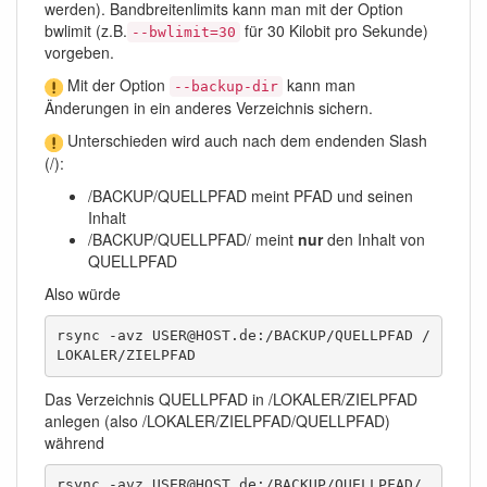
werden). Bandbreitenlimits kann man mit der Option
bwlimit (z.B.
für 30 Kilobit pro Sekunde)
--bwlimit=30
vorgeben.
Mit der Option
kann man
--backup-dir
Änderungen in ein anderes Verzeichnis sichern.
Unterschieden wird auch nach dem endenden Slash
(/):
/BACKUP/QUELLPFAD meint PFAD und seinen
Inhalt
/BACKUP/QUELLPFAD/ meint
nur
den Inhalt von
QUELLPFAD
Also würde
rsync -avz USER@HOST.de:/BACKUP/QUELLPFAD /
LOKALER/ZIELPFAD
Das Verzeichnis QUELLPFAD in /LOKALER/ZIELPFAD
anlegen (also /LOKALER/ZIELPFAD/QUELLPFAD)
während
rsync -avz USER@HOST.de:/BACKUP/QUELLPFAD/ 