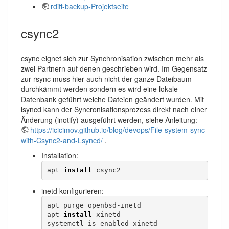
rdiff-backup-Projektseite
csync2
csync eignet sich zur Synchronisation zwischen mehr als
zwei Partnern auf denen geschrieben wird. Im Gegensatz
zur rsync muss hier auch nicht der ganze Dateibaum
durchkämmt werden sondern es wird eine lokale
Datenbank geführt welche Dateien geändert wurden. Mit
lsyncd kann der Syncronisationsprozess direkt nach einer
Änderung (inotify) ausgeführt werden, siehe Anleitung:
https://icicimov.github.io/blog/devops/File-system-sync-
with-Csync2-and-Lsyncd/
.
Installation:
apt 
install
 csync2
inetd konfigurieren:
apt purge openbsd-inetd

apt 
install
 xinetd

systemctl is-enabled xinetd
