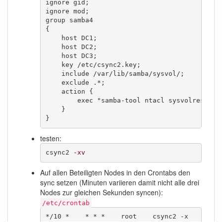
ignore gid;

ignore mod;

group samba4

{

    host DC1;

    host DC2;

    host DC3;

    key /etc/csync2.key;

    include /var/lib/samba/sysvol/;

    exclude .*;

    action {

        exec "samba-tool ntacl sysvolreset";

    }

}
testen:
csync2 
-xv
Auf allen Beteiligten Nodes in den Crontabs den
sync setzen (Minuten variieren damit nicht alle drei
Nodes zur gleichen Sekunden syncen):
/etc/crontab
*/10 *    * * *    root    csync2 -x