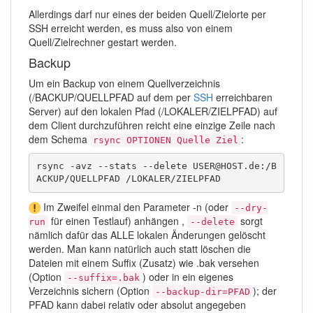
Allerdings darf nur eines der beiden Quell/Zielorte per
SSH erreicht werden, es muss also von einem
Quell/Zielrechner gestart werden.
Backup
Um ein Backup von einem Quellverzeichnis
(/BACKUP/QUELLPFAD auf dem per
SSH
erreichbaren
Server) auf den lokalen Pfad (/LOKALER/ZIELPFAD) auf
dem Client durchzuführen reicht eine einzige Zeile nach
dem Schema
:
rsync OPTIONEN Quelle Ziel
rsync -avz --stats --delete USER@HOST.de:/B
ACKUP/QUELLPFAD /LOKALER/ZIELPFAD
Im Zweifel einmal den Parameter -n (oder
--dry-
für einen Testlauf) anhängen ,
sorgt
run
--delete
nämlich dafür das ALLE lokalen Änderungen gelöscht
werden. Man kann natürlich auch statt löschen die
Dateien mit einem Suffix (Zusatz) wie .bak versehen
(Option
) oder in ein eigenes
--suffix=.bak
Verzeichnis sichern (Option
); der
--backup-dir=PFAD
PFAD kann dabei relativ oder absolut angegeben