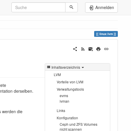
Anmelden
linux:lvm
Inhaltsverzeichnis
LVM
Vorteile von LVM
tete
Verwaltungstools
tation derselben.
evms
ivman
Links
s werden die
Konfiguration
Ceph und ZFS Volumes
nicht scannen