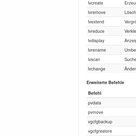
lvcreate
Erzeu
lvremove
Lösch
lvextend
Vergr
lvreduce
Verkl
lvdisplay
Anzei
lvrename
Umben
lvscan
Suche
lvchange
Änder
Erweiterte Befehle
Befehl
pvdata
pvmove
vgcfgbackup
vgcfgrestore