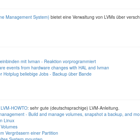
ume Management System)
bietet eine Verwaltung von LVMs über versch
inbinden mit Ivman - Reaktion vorprogrammiert
ware events from hardware changes with HAL and Ivman
er Hotplug beliebige Jobs - Backup über Bande
x LVM-HOWTO
: sehr gute (deutschsprachige) LVM-Anleitung.
management - Build and manage volumes, snapshot a backup, and mor
in Linux
l Volumes
m Vergrössern einer Partition
eltes System mounten