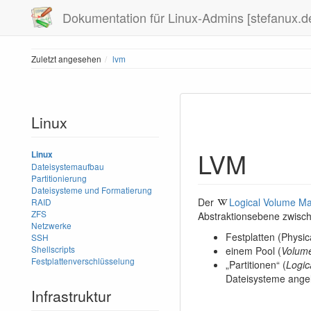
Dokumentation für Linux-Admins [stefanux.d
Zuletzt angesehen
lvm
Linux
LVM
Linux
Dateisystemaufbau
Partitionierung
Dateisysteme und Formatierung
Der
Logical Volume M
RAID
ZFS
Abstraktionsebene zwisch
Netzwerke
Festplatten (Physi
SSH
Shellscripts
einem Pool (
Volum
Festplattenverschlüsselung
„Partitionen“ (
Logic
Dateisysteme angel
Infrastruktur