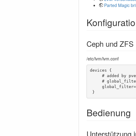
Parted Magic br
Konfigurati
Ceph und ZFS 
/etc/lvm/lvm.conf
devices {

     # added by pve
     # global_filte
     global_filter=
 }
Bedienung
Unterstützung 