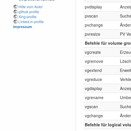
pvdisplay
Anzei
Hilfe vom Autor
github profile
pvscan
Suche
Xing profile
Linked.in profile
pvchange
Änder
Impressum
pvresize
PV Ve
Befehle für volume gr
vgcreate
Erzeu
vgremove
Lösch
vgextend
Erwei
vgreduce
Verkl
vgdisplay
Anzei
vgrename
Umbe
vgscan
Suche
vgchange
Änder
Befehle für logical vo