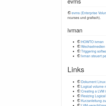
evms
evms (Enterprise Vol
ncurses und grafisch).
ivman
HOWTO ivman
Wechselmedien e
Triggering soft
Ivman steuert p
Links
Dokument Linu
Logical volume 
Creating a LVM 
Resizing Logica
Kurzanleitung zu
LVM-verschlüss