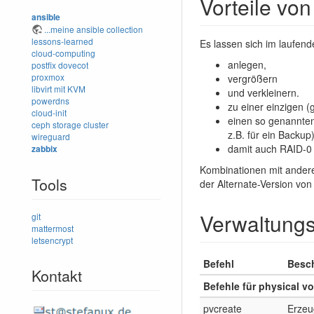
Vorteile vo
ansible
...meine ansible collection
lessons-learned
Es lassen sich im laufend
cloud-computing
anlegen,
postfix
dovecot
proxmox
vergrößern
libvirt mit KVM
und verkleinern.
powerdns
zu einer einzigen 
cloud-init
einen so genannten
ceph storage cluster
z.B. für ein Backup
wireguard
damit auch RAID-0 r
zabbix
Kombinationen mit andere
Tools
der Alternate-Version vo
Verwaltungs
git
mattermost
letsencrypt
Befehl
Besc
Kontakt
Befehle für physical v
pvcreate
Erzeu