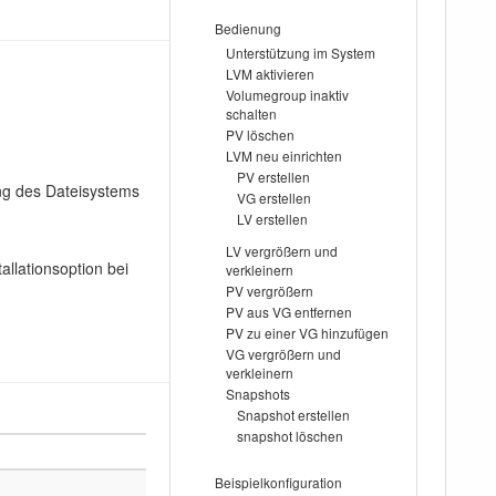
Bedienung
Unterstützung im System
LVM aktivieren
Volumegroup inaktiv
schalten
PV löschen
LVM neu einrichten
PV erstellen
ng des Dateisystems
VG erstellen
LV erstellen
LV vergrößern und
tallationsoption bei
verkleinern
PV vergrößern
PV aus VG entfernen
PV zu einer VG hinzufügen
VG vergrößern und
verkleinern
Snapshots
Snapshot erstellen
snapshot löschen
Beispielkonfiguration