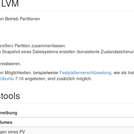
n LVM
en Betrieb Partitionen
(großen) Partition zusammenfassen.
 Snapshot eines Dateisystems erstellen (konsistente Zustandssicheru
)
ealisieren.
n Möglichkeiten, beispielweise
Festplattenverschlüsselung
, wie als Ins
n
Ubuntu
7.10 angeboten, sind zusätzlich möglich.
tools
hreibung
olumes
gen eines PV