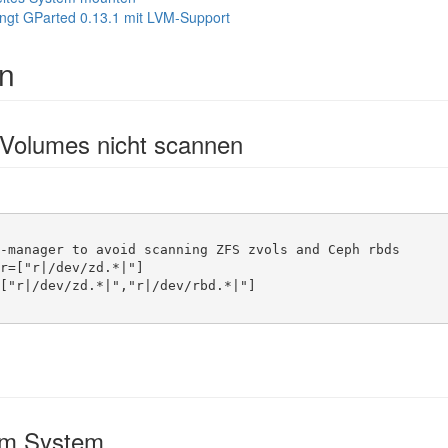
ingt GParted 0.13.1 mit LVM-Support
on
Volumes nicht scannen
-manager to avoid scanning ZFS zvols and Ceph rbds

r=["r|/dev/zd.*|"]

["r|/dev/zd.*|","r|/dev/rbd.*|"]

im System