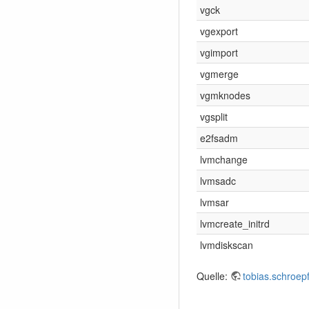
vgck
vgexport
vgimport
vgmerge
vgmknodes
vgsplit
e2fsadm
lvmchange
lvmsadc
lvmsar
lvmcreate_initrd
lvmdiskscan
Quelle:
tobias.schroep