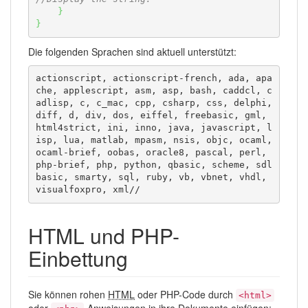
}
}
Die folgenden Sprachen sind aktuell unterstützt:
actionscript, actionscript-french, ada, apa
che, applescript, asm, asp, bash, caddcl, c
adlisp, c, c_mac, cpp, csharp, css, delphi, 
diff, d, div, dos, eiffel, freebasic, gml, 
html4strict, ini, inno, java, javascript, l
isp, lua, matlab, mpasm, nsis, objc, ocaml, 
ocaml-brief, oobas, oracle8, pascal, perl, 
php-brief, php, python, qbasic, scheme, sdl
basic, smarty, sql, ruby, vb, vbnet, vhdl, 
visualfoxpro, xml//
HTML und PHP-
Einbettung
Sie können rohen
HTML
oder PHP-Code durch
<html>