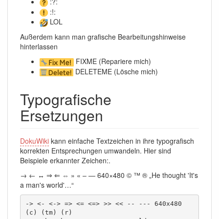
:?:
:!:
LOL
Außerdem kann man grafische Bearbeitungshinweise
hinterlassen
FIXME (Repariere mich)
DELETEME (Lösche mich)
Typografische
Ersetzungen
DokuWiki
kann einfache Textzeichen in ihre typografisch
korrekten Entsprechungen umwandeln. Hier sind
Beispiele erkannter Zeichen:.
→ ← ↔ ⇒ ⇐ ⇔ » « – — 640×480 © ™ ® „He thought 'It's
a man's world'…“
-> <- <-> => <= <=> >> << -- --- 640x480 
(c) (tm) (r)
