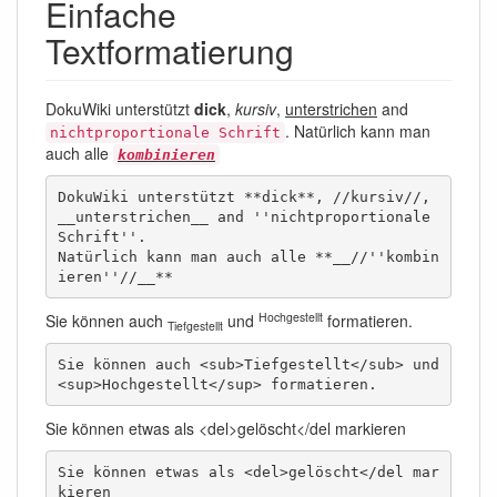
Einfache
Textformatierung
DokuWiki unterstützt
dick
,
kursiv
,
unterstrichen
and
. Natürlich kann man
nichtproportionale Schrift
auch alle
kombinieren
DokuWiki unterstützt **dick**, //kursiv//, 
__unterstrichen__ and ''nichtproportionale 
Schrift''. 

Natürlich kann man auch alle **__//''kombin
ieren''//__**
Hochgestellt
Sie können auch
und
formatieren.
Tiefgestellt
Sie können auch <sub>Tiefgestellt</sub> und 
<sup>Hochgestellt</sup> formatieren.
Sie können etwas als <del>gelöscht</del markieren
Sie können etwas als <del>gelöscht</del mar
kieren