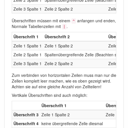
Zeile 2 Spalte 1
Spaltenübergreifende Zelle (Beachten sie die
Zeile 3 Spalte 1
Zeile 2 Spalte 2
Zeile 2 Spa
Überschriften müssen mit einem
anfangen und enden,
^
Normale Tabellenzeilen mit
.
|
Überschrift 1
Überschrift 2
Überschrif
Zeile 1 Spalte 1
Zeile 1 Spalte 2
Zeile 1 Spa
Zeile 2 Spalte 1
Spaltenübergreifende Zelle (Beachten sie die
Zeile 3 Spalte 1
Zeile 2 Spalte 2
Zeile 2 Spa
Zum verbinden von horizontalen Zeilen muss man nur die
Zellen komplett leer machen, wie es oben gezeigt wird.
Achten sie auf eine gleiche Anzahl von Zellteilern!
Vertikale Überschriften sind auch möglich:
Überschrift 1
Überschrift
Überschrift 3
Zeile 1 Spalte 2
Zeile 1 Spal
Überschrift 4
keine übergreifende Zelle diesmal