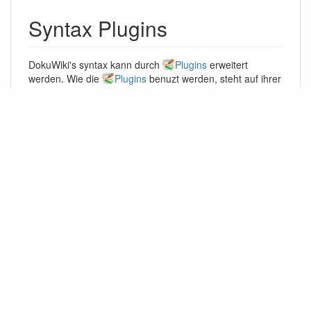
Syntax Plugins
DokuWiki's syntax kann durch
Plugins
erweitert
werden. Wie die
Plugins
benuzt werden, steht auf ihrer
jeweiligen Beschreibungsseite. Die folgenden Plugins sind
in dieser Dokuwiki-Installation verfügbar:
Box Plugin
2022-08-16
von
Christopher Smith
Boxes with titles, colour and rounded corners.
Syntax: <box width class colours|title> ...
</box|caption> width, class, colours title & caption
are optional. The title can include some wiki
markup, the box contents can include almost any
wiki markup.
Dw2Pdf plugin
2023-11-25
von
Andreas Gohr
and Luigi Micco
DokuWiki to PDF converter
Info Plugin
2020-06-04
von
Andreas Gohr
Displays information about various DokuWiki
internals