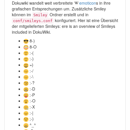
Dokuwiki wandelt weit verbreitete
emoticon
s in ihre
grafischen Entsprechungen um. Zusätzliche Smiley
können im
Ordner erstellt und in
Smiley
konfiguriert. Hier ist eine Übersicht
conf/smileys.conf
der mitgelieferten Smileys: ere is an overview of Smileys
included in DokuWiki.
8-)
8-O
:-(
:-)
=)
:-/
:-\
:-?
:-D
:-P
:-O
:-X
:-|
;-)
^_^