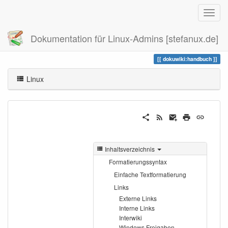
Dokumentation für Linux-Admins [stefanux.de]
Zuletzt angesehen
handbuch
dokuwiki:handbuch
Linux
Inhaltsverzeichnis
Formatierungssyntax
Einfache Textformatierung
Links
Externe Links
Interne Links
Interwiki
Windows Freigaben