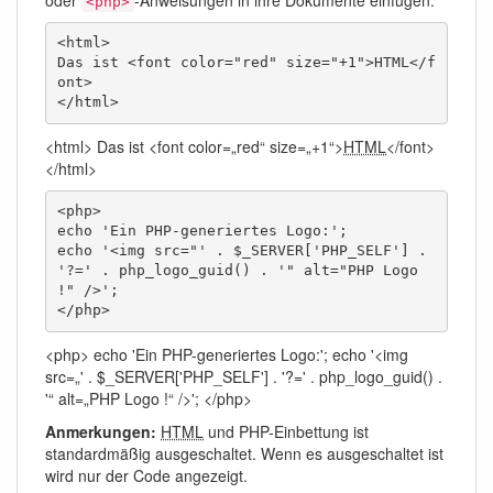
oder
-Anweisungen in ihre Dokumente einfügen:
<php>
<html>

Das ist <font color="red" size="+1">HTML</f
ont>

</html>
<html> Das ist <font color=„red“ size=„+1“>
HTML
</font>
</html>
<php>

echo 'Ein PHP-generiertes Logo:';

echo '<img src="' . $_SERVER['PHP_SELF'] . 
'?=' . php_logo_guid() . '" alt="PHP Logo 
!" />';

</php>
<php> echo 'Ein PHP-generiertes Logo:'; echo '<img
src=„' . $_SERVER['PHP_SELF'] . '?=' . php_logo_guid() .
'“ alt=„PHP Logo !“ />'; </php>
Anmerkungen:
HTML
und PHP-Einbettung ist
standardmäßig ausgeschaltet. Wenn es ausgeschaltet ist
wird nur der Code angezeigt.