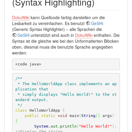
(Syntax Highlighting)
DokuWiki
kann Quellcode farbig darstellen um die
Lesbarkeit zu vereinfachen. Es benutzt
GeSHi
(Generic Syntax Highlighter) – alle Sprachen die
GeSHi
unterstützt sind auch in
DokuWiki
enthalten. Die
Syntax ist die gleiche wie bei den Unformatierten Blöcken
oben, diesmal muss die benutzte Sprache angegeben
werden:
<code java>
/** 

 * The HelloWorldApp class implements an ap
plication that

 * simply displays "Hello World!" to the st
andard output.

 */
class
 HelloWorldApp 
{
public
static
void
 main
(
String
[
]
 args
)
{
System
.
out
.
println
(
"Hello World!"
)
;
//Display the string.