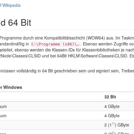
Wikipedia
d 64 Bit
t Programme durch eine Kompatibilitätsschicht (WOW64) aus. Im Task
standardmäßig in
. Ebenso werden Zugriffe 
C:\Programme (x86)\…
itet, ebenso werden die Klassen-IDs für Klassenbibliotheken je na
de\Classes\CLSID und bei 64Bit HKLM\Software\Classes\CLSID. Ein 
üssen vollständig in 64 Bit geschrieben sein und signiert sein, Treib
ter Windows
32 Bit
raum
4 GByte
raum
4 GByte
1)
2 (1
) GByte
2)
zess
2 (3
) GByte