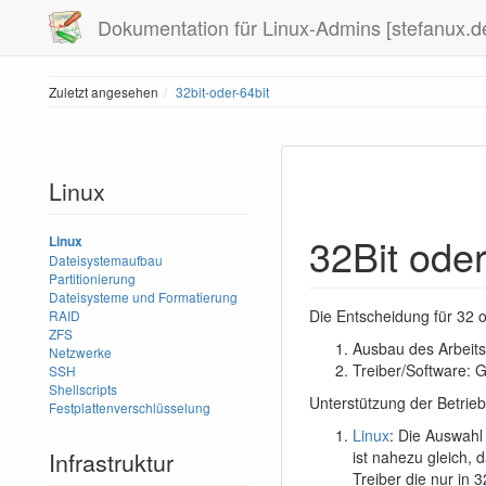
Dokumentation für Linux-Admins [stefanux.d
Zuletzt angesehen
32bit-oder-64bit
Linux
32Bit ode
Linux
Dateisystemaufbau
Partitionierung
Dateisysteme und Formatierung
Die Entscheidung für 32 o
RAID
ZFS
Ausbau des Arbeits
Netzwerke
Treiber/Software: G
SSH
Shellscripts
Unterstützung der Betrie
Festplattenverschlüsselung
Linux
: Die Auswahl
Infrastruktur
ist nahezu gleich, 
Treiber die nur in 3