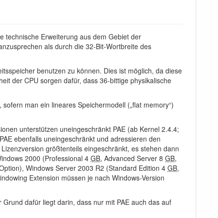
ine technische Erweiterung aus dem Gebiet der
anzusprechen als durch die 32-Bit-Wortbreite des
itsspeicher benutzen zu können. Dies ist möglich, da diese
eit der CPU sorgen dafür, dass 36-bittige physikalische
 sofern man ein lineares Speichermodell („flat memory“)
ionen unterstützen uneingeschränkt PAE (ab Kernel 2.4.4;
n PAE ebenfalls uneingeschränkt und adressieren den
 Lizenzversion größtenteils eingeschränkt, es stehen dann
Windows 2000 (Professional 4
GB
, Advanced Server 8
GB
,
-Option), Windows Server 2003 R2 (Standard Edition 4
GB
,
 Windowing Extension müssen je nach Windows-Version
 Grund dafür liegt darin, dass nur mit PAE auch das auf