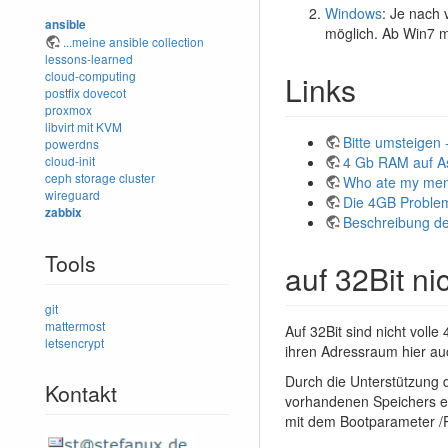
Windows
: Je nach 
ansible
möglich. Ab Win7 müs
...meine ansible collection
lessons-learned
cloud-computing
Links
postfix
dovecot
proxmox
libvirt mit KVM
Bitte umsteigen 
powerdns
4 Gb RAM auf A
cloud-init
ceph storage cluster
Who ate my me
wireguard
Die 4GB Problema
zabbix
Beschreibung de
Tools
auf 32Bit ni
git
mattermost
Auf 32Bit sind nicht volle
letsencrypt
ihren Adressraum hier au
Durch die Unterstützung
Kontakt
vorhandenen Speichers e
mit dem Bootparameter /P