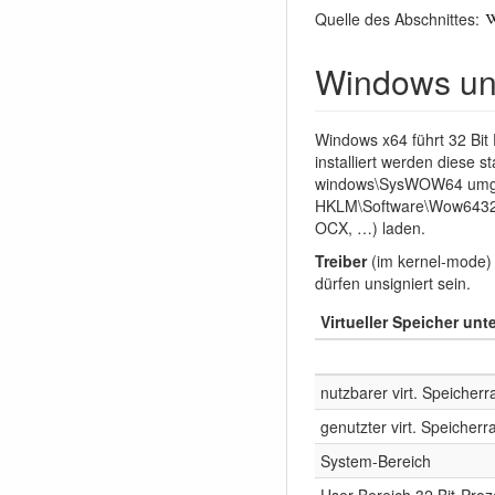
Quelle des Abschnittes:
Windows un
Windows x64 führt 32 Bi
installiert werden diese 
windows\SysWOW64 umgele
HKLM\Software\Wow6432No
OCX, …) laden.
Treiber
(im kernel-mode) m
dürfen unsigniert sein.
Virtueller Speicher un
nutzbarer virt. Speicher
genutzter virt. Speicher
System-Bereich
User-Bereich 32 Bit-Pro