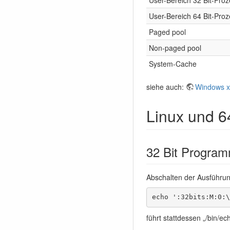
User-Bereich 64 Bit-Pro
Paged pool
Non-paged pool
System-Cache
siehe auch:
Windows x6
Linux und 64
32 Bit Program
Abschalten der Ausführu
echo ':32bits:M:0:\
führt stattdessen „/bin/ec