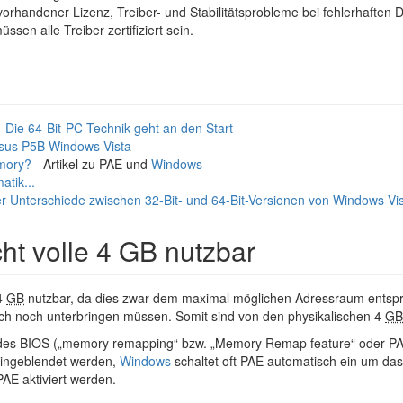
vorhandener Lizenz, Treiber- und Stabilitätsprobleme bei fehlerhaften Dr
sen alle Treiber zertifiziert sein.
- Die 64-Bit-PC-Technik geht an den Start
sus P5B Windows Vista
mory?
- Artikel zu PAE und
Windows
tik...
r Unterschiede zwischen 32-Bit- und 64-Bit-Versionen von Windows Vi
cht volle 4 GB nutzbar
 4
GB
nutzbar, da dies zwar dem maximal möglichen Adressraum entsprich
ch noch unterbringen müssen. Somit sind von den physikalischen 4
GB
 des BIOS („memory remapping“ bzw. „Memory Remap feature“ oder PAE
ingeblendet werden,
Windows
schaltet oft PAE automatisch ein um da
AE aktiviert werden.