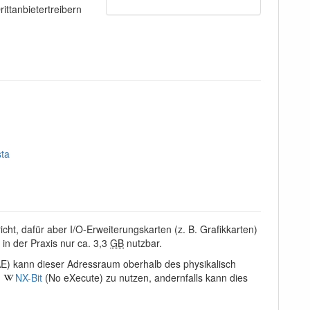
ittanbietertreibern
sta
t, dafür aber I/O-Erweiterungskarten (z. B. Grafikkarten)
in der Praxis nur ca. 3,3
GB
nutzbar.
) kann dieser Adressraum oberhalb des physikalisch
s
NX-Bit
(No eXecute) zu nutzen, andernfalls kann dies