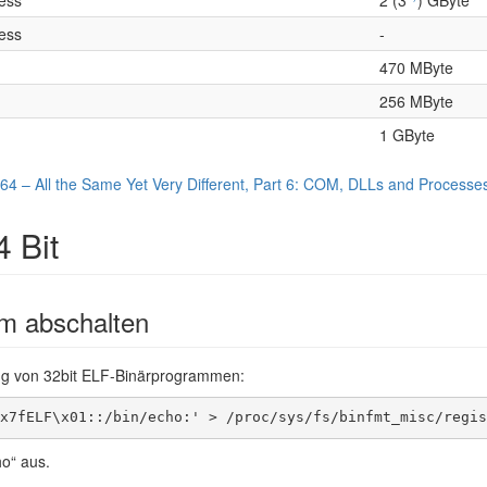
zess
-
470 MByte
256 MByte
1 GByte
4 – All the Same Yet Very Different, Part 6: COM, DLLs and Processe
 Bit
m abschalten
ng von 32bit ELF-Binärprogrammen:
x7fELF\x01::/bin/echo:' > /proc/sys/fs/binfmt_misc/regis
ho“ aus.