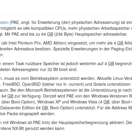
nsion
(PAE, engl. für Erweiterung (der) physischen Adressierung) ist e
ermöglicht es x86-kompatiblen CPUs, mehr physischen Arbeitsspeicher 
t. Mit PAE sind bis zu 64
GB
(236 Byte) Hauptspeicher adressierbar.
 (ab Intel Pentium Pro, AMD Athlon) eingesetzt, um mehr als 4
GB
Arbe
breiten Adressbus besitzen. Spezielle Erweiterungen in der Paging-Einh
n.
. einem Task nutzbare Speicher ist jedoch weiterhin auf 4
GB
begrenzt,
eten Adressregister nur 32 Bit breit sind.
 muss es vom Betriebssystem unterstützt werden. Aktuelle Linux-Vers
). FreeBSD, OpenBSD (bisher nur in -current) und Solaris unterstütze
aum. Bei den Microsoft-Betriebssystemen ist die Unterstützung je nach
n 64
GB
zur Verfügung. Derzeit wird PAE von den Windows-Versionen 
; über Boot-Option), Windows XP und Windows Vista (4
GB
; über Boot
 Datacenter Edition 64
GB
; Boot-Option) unterstützt. Für die Address
vice Packs eingespielt werden.
mit Windows ist PAE trotz der Hauptspeicherbegrenzung aktiviert. Der
ndene NX-Bit genutzt werden kann.