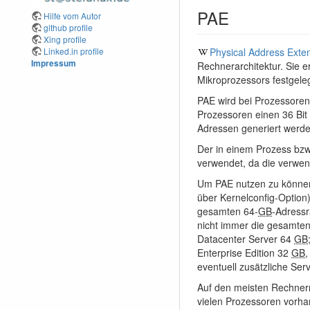
PAE
Hilfe vom Autor
github profile
Xing profile
Physical Address Exte
Linked.in profile
Impressum
Rechnerarchitektur. Sie 
Mikroprozessors festgeleg
PAE wird bei Prozessoren
Prozessoren einen 36 Bit 
Adressen generiert werde
Der in einem Prozess bzw
verwendet, da die verwend
Um PAE nutzen zu können,
über Kernelconfig-Option
gesamten 64-
GB
-Adressr
nicht immer die gesamte
Datacenter Server 64
GB
Enterprise Edition 32
GB
,
eventuell zusätzliche Ser
Auf den meisten Rechnern 
vielen Prozessoren vorha