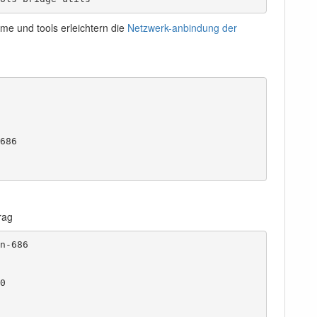
me und tools erleichtern die
Netzwerk-anbindung der
86

rag
-686


