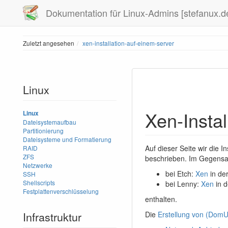
Dokumentation für Linux-Admins [stefanux.d
Zuletzt angesehen
xen-installation-auf-einem-server
Linux
Xen-Instal
Linux
Dateisystemaufbau
Partitionierung
Dateisysteme und Formatierung
Auf dieser Seite wir die I
RAID
ZFS
beschrieben. Im Gegensa
Netzwerke
bei Etch:
Xen
in der
SSH
Shellscripts
bei Lenny:
Xen
in d
Festplattenverschlüsselung
enthalten.
Infrastruktur
Die
Erstellung von (DomU