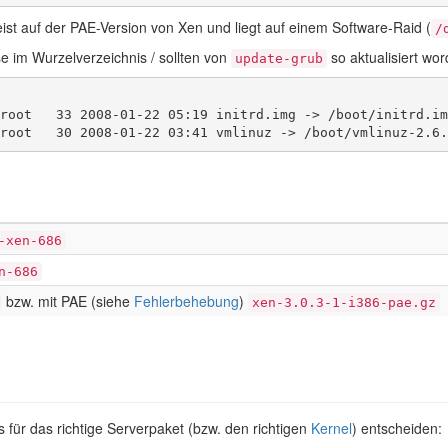
ist auf der PAE-Version von Xen und liegt auf einem Software-Raid (
/
e im Wurzelverzeichnis / sollten von
so aktualisiert wo
update-grub
root   33 2008-01-22 05:19 initrd.img -> /boot/initrd.im
root   30 2008-01-22 03:41 vmlinuz -> /boot/vmlinuz-2.6.
-xen-686
n-686
bzw. mit PAE (siehe
Fehlerbehebung
)
xen-3.0.3-1-i386-pae.gz
für das richtige Serverpaket (bzw. den richtigen
Kernel
) entscheiden: