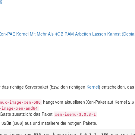
ng
en-PAE Kernel Mit Mehr Als 4GB RAM Arbeiten Lassen Kannst (Debia
 das richtige Serverpaket (bzw. den richtigen
Kernel
) entscheiden, das
hängt vom aktuellsten Xen-Paket auf Kernel 2.6
nux-image-xen-686
-image-xen-amd64
te Gäste zusätzlich: das Paket
xen-ioemu-3.0.3-1
32Bit (i386) aus und installiere die nötigen Pakete.
nux-image-xen-686 xen-hypervisor-3.0.3-1-i386-pae xen-to