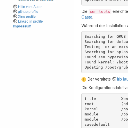
Hilfe vom Autor
Die
erleicht
github profile
xen-tools
Xing profile
Gäste
.
Linked.in profile
Während der Installation
Impressum
Searching for GRUB 
Searching for defau
Testing for an exis
Searching for splas
Found Xen hyperviso
Found kernel: /boot
Updating /boot/grub
Der veraltete
lilo l
Die Konfigurationsdatei 
title           Xen
root            (hd
kernel          /bo
module          /bo
module          /bo
savedefault