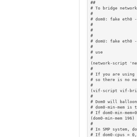
##

# To bridge network
#

# dom0: fake eth0 -
#                  
#                  
#                  
# domU: fake eth0 -
#

# use

#

(network-script 'ne
#

# If you are using 
# so there is no ne
#

(vif-script vif-bri
#

# Dom0 will balloon
# dom0-min-mem is t
# If dom0-min-mem=0
(dom0-min-mem 196)

#

# In SMP system, do
# If dom0-cpus = 0,