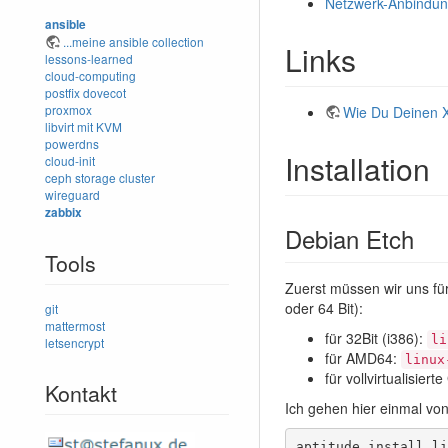
Netzwerk-Anbindu
ansible
...meine ansible collection
Links
lessons-learned
cloud-computing
postfix
dovecot
proxmox
Wie Du Deinen X
libvirt mit KVM
powerdns
Installation
cloud-init
ceph storage cluster
wireguard
zabbix
Debian Etch
Tools
Zuerst müssen wir uns für
oder 64 Bit):
git
mattermost
für 32Bit (i386):
li
letsencrypt
für AMD64:
linux
für vollvirtualisier
Kontakt
Ich gehen hier einmal von 
aptitude install li