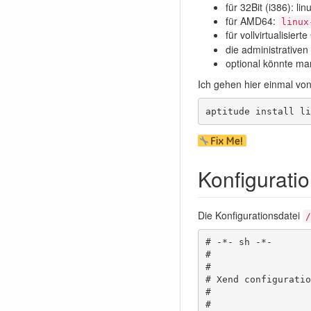
für 32Bit (i386): l
für AMD64:
linux
für vollvirtualisiert
die administrativen
optional könnte ma
Ich gehen hier einmal von
aptitude install li
Konfigurati
Die Konfigurationsdatei
/
# -*- sh -*-

#

#

# Xend configuratio
#

#
