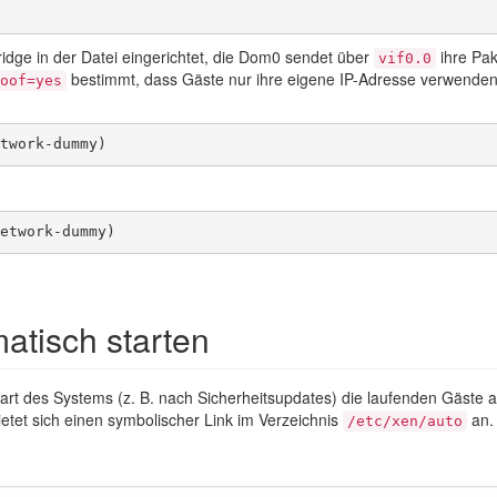
ridge in der Datei eingerichtet, die Dom0 sendet über
ihre Pak
vif0.0
bestimmt, dass Gäste nur ihre eigene IP-Adresse verwenden
oof=yes
twork-dummy)
etwork-dummy)
atisch starten
tart des Systems (z. B. nach Sicherheitsupdates) die laufenden Gäste a
ietet sich einen symbolischer Link im Verzeichnis
an.
/etc/xen/auto