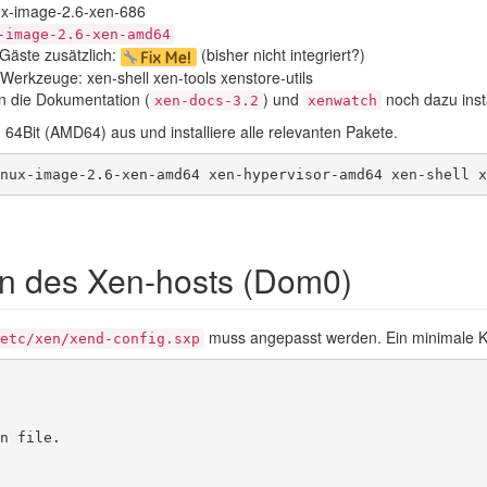
inux-image-2.6-xen-686
-image-2.6-xen-amd64
e Gäste zusätzlich:
(bisher nicht integriert?)
 Werkzeuge: xen-shell xen-tools xenstore-utils
n die Dokumentation (
) und
noch dazu insta
xen-docs-3.2
xenwatch
 64Bit (AMD64) aus und installiere alle relevanten Pakete.
nux-image-2.6-xen-amd64 xen-hypervisor-amd64 xen-shell x
on des Xen-hosts (Dom0)
muss angepasst werden. Ein minimale K
etc/xen/xend-config.sxp
n file.
