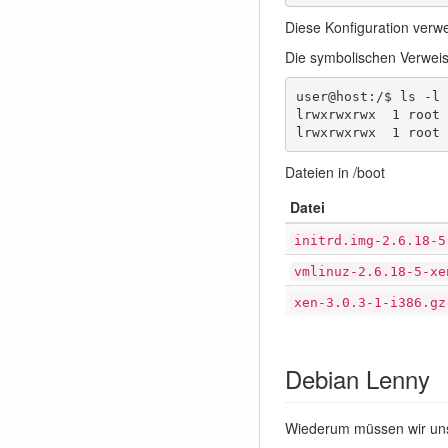
Diese Konfiguration verwe
Die symbolischen Verweis
user@host:/$ ls -l

lrwxrwxrwx  1 root 
lrwxrwxrwx  1 root 
Dateien in /boot
Datei
initrd.img-2.6.18-5
vmlinuz-2.6.18-5-xe
xen-3.0.3-1-i386.gz
Debian Lenny
Wiederum müssen wir uns 