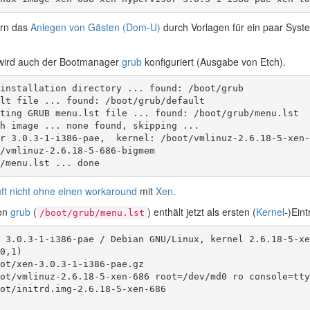
ern das
Anlegen von Gästen (Dom-U)
durch Vorlagen für ein paar Syste
 wird auch der Bootmanager
grub
konfiguriert (Ausgabe von Etch).
installation directory ... found: /boot/grub

lt file ... found: /boot/grub/default

ting GRUB menu.lst file ... found: /boot/grub/menu.lst

h image ... none found, skipping ...

r 3.0.3-1-i386-pae,  kernel: /boot/vmlinuz-2.6.18-5-xen-6
/vmlinuz-2.6.18-5-686-bigmem

/menu.lst ... done
äuft nicht ohne einen workaround
mit
Xen
.
von
grub
(
) enthält jetzt als ersten (
Kernel
-)Eint
/boot/grub/menu.lst
 3.0.3-1-i386-pae / Debian GNU/Linux, kernel 2.6.18-5-xen
0,1)

ot/xen-3.0.3-1-i386-pae.gz

ot/vmlinuz-2.6.18-5-xen-686 root=/dev/md0 ro console=tty0
ot/initrd.img-2.6.18-5-xen-686
