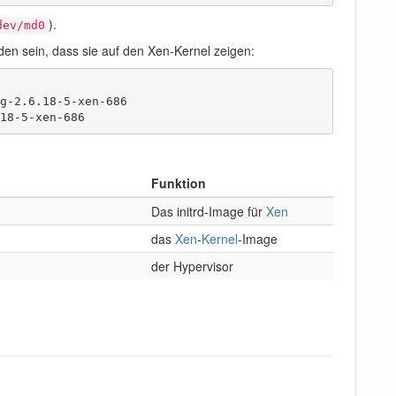
).
dev/md0
rden sein, dass sie auf den Xen-Kernel zeigen:
g-2.6.18-5-xen-686

18-5-xen-686
Funktion
Das initrd-Image für
Xen
das
Xen
-
Kernel
-Image
der Hypervisor