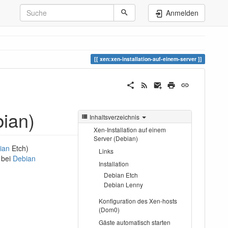
Anmelden
xen:xen-installation-auf-einem-server
bian)
Inhaltsverzeichnis
Xen-Installation auf einem
Server (Debian)
ian
Etch)
Links
t bei
Debian
Installation
Debian Etch
Debian Lenny
Konfiguration des Xen-hosts
(Dom0)
Gäste automatisch starten