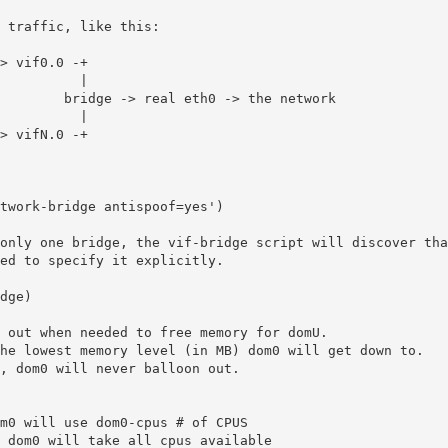
 traffic, like this:

> vif0.0 -+

          |

        bridge -> real eth0 -> the network

          |

> vifN.0 -+

twork-bridge antispoof=yes')

only one bridge, the vif-bridge script will discover that
ed to specify it explicitly.

dge)

 out when needed to free memory for domU.

he lowest memory level (in MB) dom0 will get down to.

, dom0 will never balloon out.

m0 will use dom0-cpus # of CPUS

 dom0 will take all cpus available
