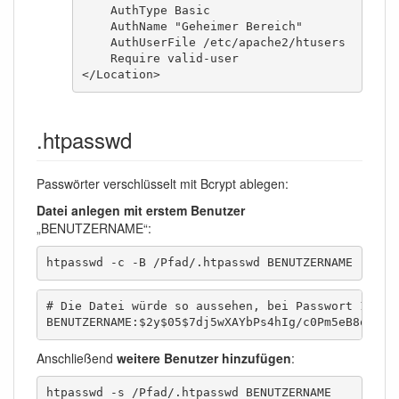
    AuthType Basic

    AuthName "Geheimer Bereich"

    AuthUserFile /etc/apache2/htusers

    Require valid-user

</Location>
.htpasswd
Passwörter verschlüsselt mit Bcrypt ablegen:
Datei anlegen mit erstem Benutzer
„BENUTZERNAME“:
htpasswd -c -B /Pfad/.htpasswd BENUTZERNAME
# Die Datei würde so aussehen, bei Passwort 123:

BENUTZERNAME:$2y$05$7dj5wXAYbPs4hIg/c0Pm5eB8o/za6
Anschließend
weitere Benutzer hinzufügen
:
htpasswd -s /Pfad/.htpasswd BENUTZERNAME