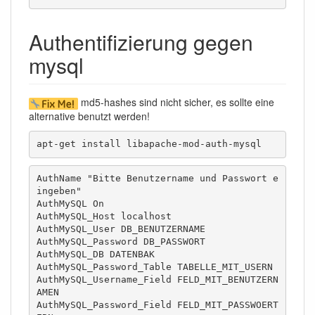
Authentifizierung gegen
mysql
md5-hashes sind nicht sicher, es sollte eine
alternative benutzt werden!
apt-get install libapache-mod-auth-mysql
AuthName "Bitte Benutzername und Passwort e
ingeben"

AuthMySQL On

AuthMySQL_Host localhost

AuthMySQL_User DB_BENUTZERNAME

AuthMySQL_Password DB_PASSWORT

AuthMySQL_DB DATENBAK

AuthMySQL_Password_Table TABELLE_MIT_USERN

AuthMySQL_Username_Field FELD_MIT_BENUTZERN
AMEN

AuthMySQL_Password_Field FELD_MIT_PASSWOERT