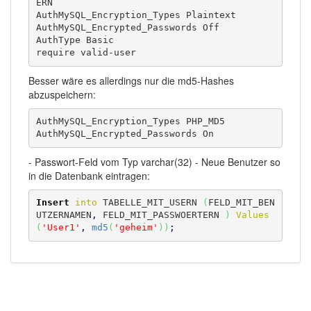
ERN

AuthMySQL_Encryption_Types Plaintext

AuthMySQL_Encrypted_Passwords Off

AuthType Basic

require valid-user
Besser wäre es allerdings nur die md5-Hashes
abzuspeichern:
AuthMySQL_Encryption_Types PHP_MD5

AuthMySQL_Encrypted_Passwords On
- Passwort-Feld vom Typ varchar(32) - Neue Benutzer so
in die Datenbank eintragen:
Insert
into
 TABELLE_MIT_USERN 
(
FELD_MIT_BEN
UTZERNAMEN
,
 FELD_MIT_PASSWOERTERN 
)
Values
(
'User1'
,
md5
(
'geheim'
)
)
;