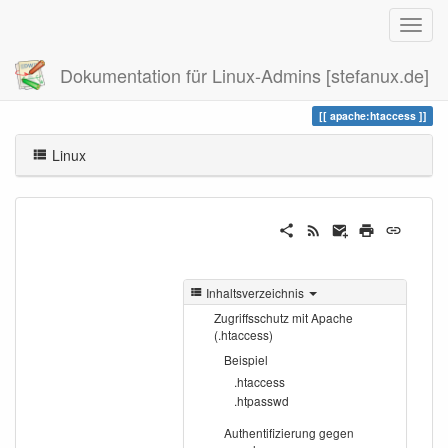
Dokumentation für Linux-Admins [stefanux.de]
Zuletzt angesehen
htaccess
apache:htaccess
Linux
Inhaltsverzeichnis
Zugriffsschutz mit Apache
(.htaccess)
Beispiel
.htaccess
.htpasswd
Authentifizierung gegen