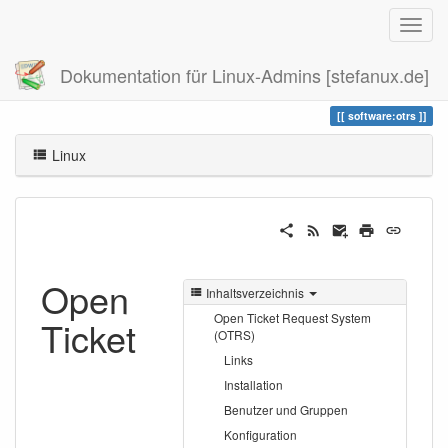
Dokumentation für Linux-Admins [stefanux.de]
Zuletzt angesehen
otrs
software:otrs
Linux
Open
Inhaltsverzeichnis
Open Ticket Request System
Ticket
(OTRS)
Links
Installation
Benutzer und Gruppen
Konfiguration