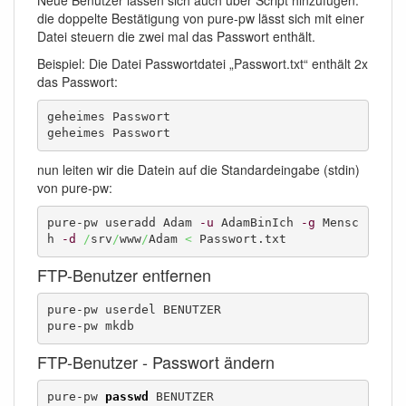
die doppelte Bestätigung von pure-pw lässt sich mit einer
Datei steuern die zwei mal das Passwort enthält.
Beispiel: Die Datei Passwortdatei „Passwort.txt“ enthält 2x
das Passwort:
geheimes Passwort

geheimes Passwort
nun leiten wir die Datein auf die Standardeingabe (stdin)
von pure-pw:
pure-pw useradd Adam 
-u
 AdamBinIch 
-g
 Mensc
h 
-d
/
srv
/
www
/
Adam 
<
 Passwort.txt 
FTP-Benutzer entfernen
pure-pw userdel BENUTZER

pure-pw mkdb
FTP-Benutzer - Passwort ändern
pure-pw 
passwd
 BENUTZER
