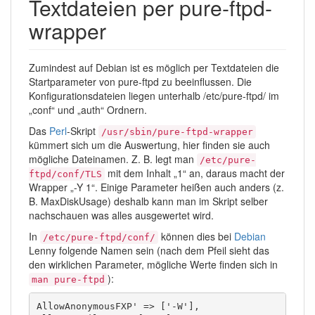
Textdateien per pure-ftpd-
wrapper
Zumindest auf Debian ist es möglich per Textdateien die
Startparameter von pure-ftpd zu beeinflussen. Die
Konfigurationsdateien liegen unterhalb /etc/pure-ftpd/ im
„conf“ und „auth“ Ordnern.
Das
Perl
-Skript
/usr/sbin/pure-ftpd-wrapper
kümmert sich um die Auswertung, hier finden sie auch
mögliche Dateinamen. Z. B. legt man
/etc/pure-
mit dem Inhalt „1“ an, daraus macht der
ftpd/conf/TLS
Wrapper „-Y 1“. Einige Parameter heißen auch anders (z.
B. MaxDiskUsage) deshalb kann man im Skript selber
nachschauen was alles ausgewertet wird.
In
können dies bei
Debian
/etc/pure-ftpd/conf/
Lenny folgende Namen sein (nach dem Pfeil sieht das
den wirklichen Parameter, mögliche Werte finden sich in
):
man pure-ftpd
AllowAnonymousFXP' => ['-W'],
