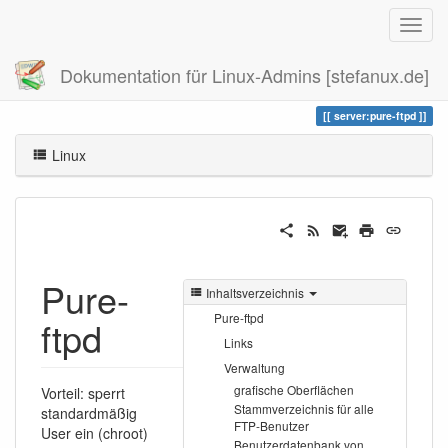
Dokumentation für Linux-Admins [stefanux.de]
Zuletzt angesehen
pure-ftpd
server:pure-ftpd
Linux
Pure-
Inhaltsverzeichnis
Pure-ftpd
ftpd
Links
Verwaltung
grafische Oberflächen
Vorteil: sperrt
Stammverzeichnis für alle
standardmäßig
FTP-Benutzer
User ein (chroot)
Benutzerdatenbank von