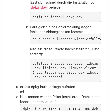
lässt sich schnell durch die Installation von
beheben:
dpkg-dev
aptitude install dpkg-dev
Falls gleich eine Fehlermeldung wegen
fehlender Abhängigkeiten kommt:
dpkg-checkbuilddeps: Nicht erfüllte Bau
also alle diese Pakete nachinstallieren (Liste
sortiert):
aptitude install debhelper libcap
-dev libldap2-dev libmysqlclient1
5-dev libpam-dev libpq-dev libssl
-dev po-debconf
erneut dpkg-buildpackage aufrufen
cd ..
Nun können wir das Paket Installieren (Dateinamen
können anders lauten!):
dpkg -i pure-ftpd_1.0.21-11.4_i386.deb 