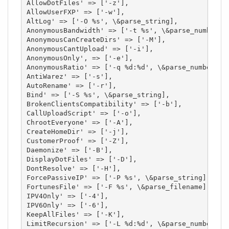
AllowDotFiles' => ['-z'],

AllowUserFXP' => ['-w'],

AltLog' => ['-O %s', \&parse_string],

AnonymousBandwidth' => ['-t %s', \&parse_number_1_
AnonymousCanCreateDirs' => ['-M'],

AnonymousCantUpload' => ['-i'],

AnonymousOnly', => ['-e'],

AnonymousRatio' => ['-q %d:%d', \&parse_number_2],
AntiWarez' => ['-s'],

AutoRename' => ['-r'],

Bind' => ['-S %s', \&parse_string],

BrokenClientsCompatibility' => ['-b'],

CallUploadScript' => ['-o'],

ChrootEveryone' => ['-A'],

CreateHomeDir' => ['-j'],

CustomerProof' => ['-Z'],

Daemonize' => ['-B'],

DisplayDotFiles' => ['-D'],

DontResolve' => ['-H'],

ForcePassiveIP' => ['-P %s', \&parse_string],

FortunesFile' => ['-F %s', \&parse_filename],

IPV4Only' => ['-4'],

IPV6Only' => ['-6'],

KeepAllFiles' => ['-K'],

LimitRecursion' => ['-L %d:%d', \&parse_number_2],