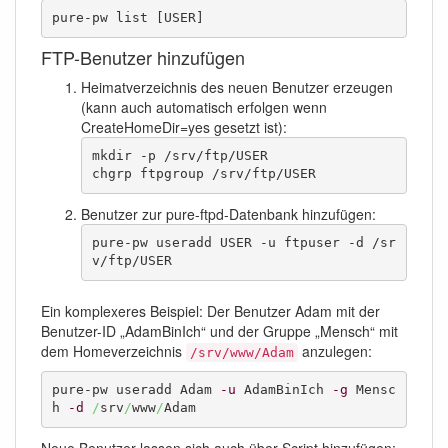
pure-pw list [USER]
FTP-Benutzer hinzufügen
Heimatverzeichnis des neuen Benutzer erzeugen
(kann auch automatisch erfolgen wenn
CreateHomeDir=yes gesetzt ist):
mkdir -p /srv/ftp/USER

chgrp ftpgroup /srv/ftp/USER
Benutzer zur pure-ftpd-Datenbank hinzufügen:
pure-pw useradd USER -u ftpuser -d /sr
v/ftp/USER
Ein komplexeres Beispiel: Der Benutzer Adam mit der
Benutzer-ID „AdamBinIch“ und der Gruppe „Mensch“ mit
dem Homeverzeichnis
anzulegen:
/srv/www/Adam
pure-pw useradd Adam 
-u
 AdamBinIch 
-g
 Mensc
h 
-d
/
srv
/
www
/
Adam
Neue Benutzer lassen sich auch über Script hinzufügen: