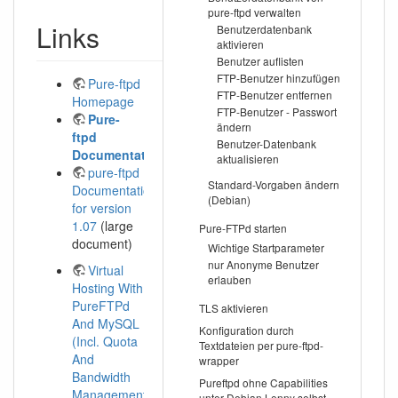
pure-ftpd verwalten
Links
Benutzerdatenbank
aktivieren
Benutzer auflisten
FTP-Benutzer hinzufügen
Pure-ftpd
FTP-Benutzer entfernen
Homepage
FTP-Benutzer - Passwort
Pure-
ändern
ftpd
Benutzer-Datenbank
Documentation
aktualisieren
pure-ftpd
Standard-Vorgaben ändern
Documentation
(Debian)
for version
1.07
(large
Pure-FTPd starten
document)
Wichtige Startparameter
nur Anonyme Benutzer
Virtual
erlauben
Hosting With
PureFTPd
TLS aktivieren
And MySQL
Konfiguration durch
(Incl. Quota
Textdateien per pure-ftpd-
And
wrapper
Bandwidth
Pureftpd ohne Capabilities
Management)
unter Debian Lenny selbst