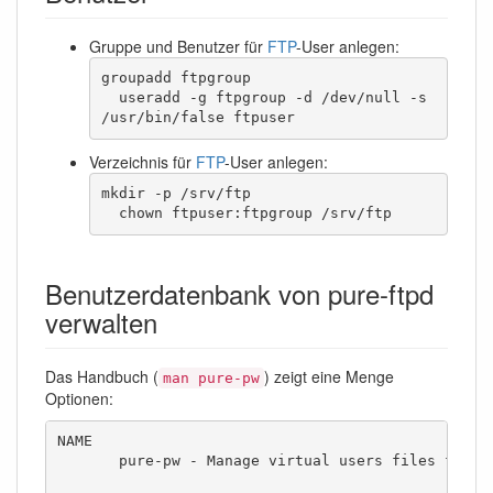
Gruppe und Benutzer für
FTP
-User anlegen:
groupadd ftpgroup

  useradd -g ftpgroup -d /dev/null -s 
/usr/bin/false ftpuser
Verzeichnis für
FTP
-User anlegen:
mkdir -p /srv/ftp

  chown ftpuser:ftpgroup /srv/ftp
Benutzerdatenbank von pure-ftpd
verwalten
Das Handbuch (
) zeigt eine Menge
man pure-pw
Optionen:
NAME

       pure-pw - Manage virtual users files for Pu