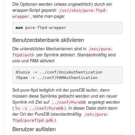
Die Optionen werden (etwas ungewöhlich) durch ein
wrapper-Script geparst:
/usr/sbin/pure-ftpd-
, siehe man-page:
wrapper
man
 pure-ftpd-wrapper
Benutzerdatenbank aktivieren
Die unterstützten Mechanismen sind in
/etc/pure-
per Symlink aktiviert. Standardmäßig sind
ftpd/auth
unix und PAM aktiviert
65unix -> ../conf/UnixAuthentication

70pam -> ../conf/PAMAuthentication
Soll pure-ftpd lediglich mit der pureDB laufen, dann
müssen diese Symlinks gelöscht werden und ein neuer
Symlink mit Ziel auf
angelegt werden
../conf/PureDB
(
). In dieser Datei steht dann
ln -s ../conf/PureDB
der Ort der PureDB (standardmäßig:
/etc/pure-
).
ftpd/pureftpd.pdb
Benutzer auflisten