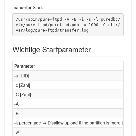
manueller Start:
/usr/sbin/pure-ftpd -A -B -i -s -l puredb:/
etc/pure-ftpd/pureftpd.pdb -u 1000 -O clf:/
var/log/pure-ftpd/transfer.log
Wichtige Startparameter
Parameter
-u [UID]
-c [Zahl]
-C [Zahl]
-A
-B
-k percentage → Disallow upload if the partition is more than pe
-w