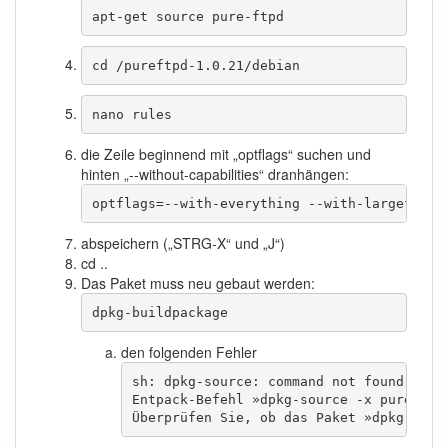
apt-get source pure-ftpd
cd /pureftpd-1.0.21/debian
nano rules
die Zeile beginnend mit „optflags“ suchen und
hinten „--without-capabilities“ dranhängen:
optflags=--with-everything --with-largefile 
abspeichern („STRG-X“ und „J“)
cd ..
Das Paket muss neu gebaut werden:
dpkg-buildpackage
den folgenden Fehler
sh: dpkg-source: command not found

Entpack-Befehl »dpkg-source -x pure-ftpd
Überprüfen Sie, ob das Paket »dpkg-dev«