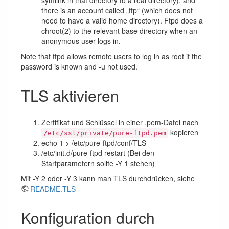
symlink in that directory to a real directory), and
there is an account called „ftp“ (which does not
need to have a valid home directory). Ftpd does a
chroot(2) to the relevant base directory when an
anonymous user logs in.
Note that ftpd allows remote users to log in as root if the
password is known and -u not used.
TLS aktivieren
Zertifikat und Schlüssel in einer .pem-Datei nach
kopieren
/etc/ssl/private/pure-ftpd.pem
echo 1 > /etc/pure-ftpd/conf/TLS
/etc/init.d/pure-ftpd restart (Bei den
Startparametern sollte -Y 1 stehen)
Mit -Y 2 oder -Y 3 kann man TLS durchdrücken, siehe
README.TLS
Konfiguration durch