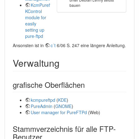
KcmPureftpd:
bauen
KControl
module for
easily
setting up
pure-ftpd
Ansonsten ist in
c´t
6/06 S. 247 eine längere Anleitung.
Verwaltung
grafische Oberflächen
kcmpureftpd
(
KDE
)
PureAdmin
(
GNOME
)
User manager for PureFTPd
(Web)
Stammverzeichnis für alle FTP-
Benutzer