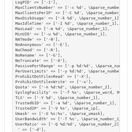
LogPID' => ['-1'],

MaxClientsNumber' => ['-c %d', \&parse_number_1],

MaxClientsPerIP' => ['-C %d', \&parse_number_1],

MaxDiskUsage' => ['-k %d', \&parse_number_1],

MaxIdleTime' => ['-I %d', \&parse_number_1],

MaxLoad' => ['-m %d', \&parse_number_1],

MinUID' => ['-u %d', \&parse_number_1],

NATmode' => ['-N'],

NoAnonymous' => ['-E'],

NoChmod' => ['-R'],

NoRename' => ['-G'],

NoTruncate' => ['-0'],

PassivePortRange' => ['-p %d:%d', \&parse_number_2
PerUserLimits' => ['-y %d:%d', \&parse_number_2],

ProhibitDotFilesRead' => ['-X'],

ProhibitDotFilesWrite' => ['-x'],

Quota' => ['-n %d:%d', \&parse_number_2],

SyslogFacility' => ['-f %s', \&parse_word, 99],

TLS' => ['-Y %d', \&parse_number_1],

TrustedGID' => ['-a %d', \&parse_number_1],

TrustedIP' => ['-V %s', \&parse_ip],

Umask' => ['-U %s:%s', \&parse_umask],

UserBandwidth' => ['-T %s', \&parse_number_1_2],

UserRatio' => ['-Q %d:%d', \&parse_number_2],

 ' => ['-d'],