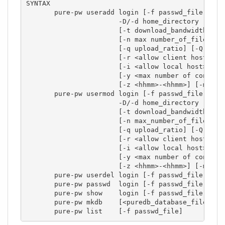
SYNTAX

       pure-pw useradd login [-f passwd_file] [-F 
                       -D/-d home_directory [-c ge
                       [-t download_bandwidth] [-T
                       [-n max number_of_files] [-
                       [-q upload_ratio] [-Q downl
                       [-r <allow client host>/<m
                       [-i <allow local host>/<ma
                       [-y <max number of concurre
                       [-z <hhmm>-<hhmm>] [-m]

       pure-pw usermod login [-f passwd_file] [-F 
                       -D/-d home_directory -[c ge
                       [-t download_bandwidth] [-T
                       [-n max_number_of_files] [-
                       [-q upload_ratio] [-Q downl
                       [-r <allow client host>/<m
                       [-i <allow local host>/<ma
                       [-y <max number of concurre
                       [-z <hhmm>-<hhmm>] [-m]

       pure-pw userdel login [-f passwd_file] [-F 
       pure-pw passwd  login [-f passwd_file] [-F 
       pure-pw show    login [-f passwd_file] [-m]
       pure-pw mkdb    [<puredb_database_file> [-f
       pure-pw list    [-f passwd_file]