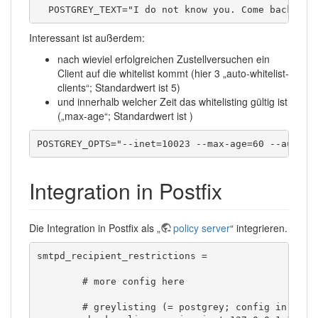
  POSTGREY_TEXT="I do not know you. Come back in 
Interessant ist außerdem:
nach wieviel erfolgreichen Zustellversuchen ein
Client auf die whitelist kommt (hier 3 „auto-whitelist-
clients“; Standardwert ist 5)
und innerhalb welcher Zeit das whitelisting gültig ist
(„max-age“; Standardwert ist )
POSTGREY_OPTS="--inet=10023 --max-age=60 --auto-w
Integration in Postfix
Die Integration in Postfix als „
policy server
“ integrieren.
smtpd_recipient_restrictions =

	# more config here

	# greylisting (= postgrey; config in /etc/default/postgrey)
