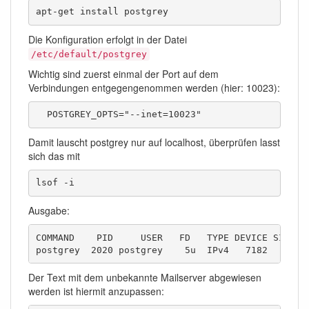
apt-get install postgrey
Die Konfiguration erfolgt in der Datei
/etc/default/postgrey
Wichtig sind zuerst einmal der Port auf dem
Verbindungen entgegengenommen werden (hier: 10023):
  POSTGREY_OPTS="--inet=10023"
Damit lauscht postgrey nur auf localhost, überprüfen lasst
sich das mit
lsof -i
Ausgabe:
COMMAND    PID     USER   FD   TYPE DEVICE SIZE/OF
postgrey  2020 postgrey    5u  IPv4   7182      0
Der Text mit dem unbekannte Mailserver abgewiesen
werden ist hiermit anzupassen: