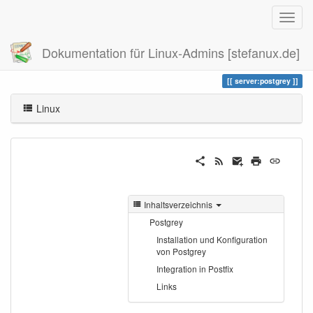
Dokumentation für Linux-Admins [stefanux.de]
Zuletzt angesehen
postgrey
server:postgrey
Linux
Inhaltsverzeichnis
Postgrey
Installation und Konfiguration
von Postgrey
Integration in Postfix
Links