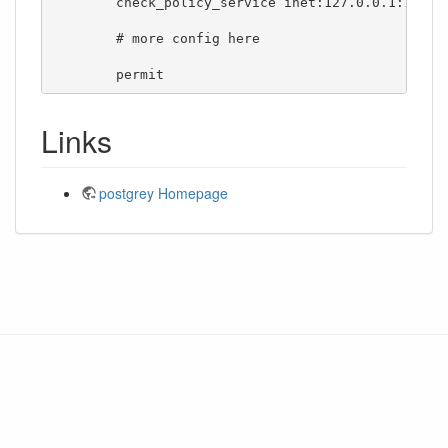
	check_policy_service inet:127.0.0.1:10023,

	# more config here

	permit
Links
postgrey Homepage
Falls nicht anders bezeichnet, ist der Inhalt dieses Wikis unter der folgenden Lizenz
veröffentlicht:
CC Attribution-Noncommercial-Share Alike 4.0 International