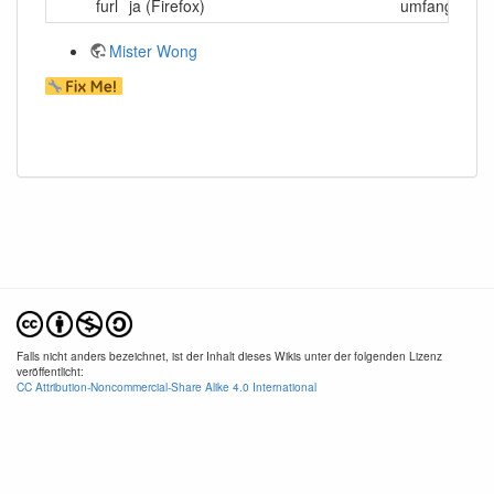
furl
ja (Firefox)
umfangreiche
Mister Wong
Falls nicht anders bezeichnet, ist der Inhalt dieses Wikis unter der folgenden Lizenz
veröffentlicht:
CC Attribution-Noncommercial-Share Alike 4.0 International