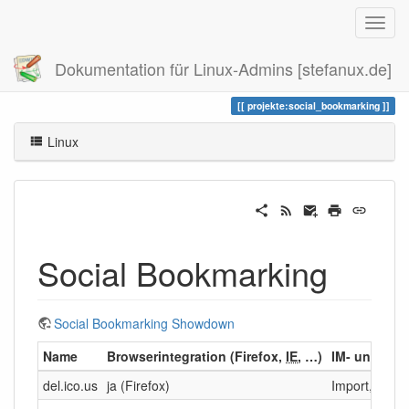
Dokumentation für Linux-Admins [stefanux.de]
Zuletzt angesehen
social_bookmarking
projekte:social_bookmarking
Linux
Social Bookmarking
Social Bookmarking Showdown
Name
Browserintegration (Firefox,
IE
, …)
IM- und Exp
del.ico.us
ja (Firefox)
Import, Ex?