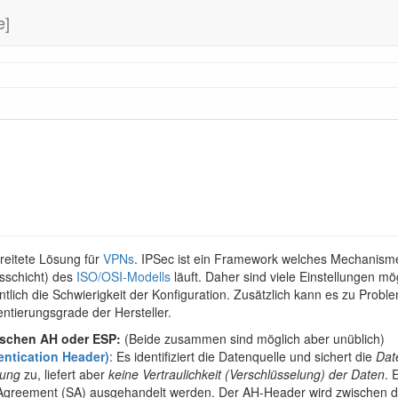
e]
breitete Lösung für
VPNs
. IPSec ist ein Framework welches Mechanism
gsschicht) des
ISO/OSI-Modells
läuft. Daher sind viele Einstellungen mö
tlich die Schwierigkeit der Konfiguration. Zusätzlich kann es zu Prob
ntierungsgrade der Hersteller.
schen AH oder ESP:
(Beide zusammen sind möglich aber unüblich)
entication Header)
: Es identifiziert die Datenquelle und sichert die
Dat
rung
zu, liefert aber
keine Vertraulichkeit (Verschlüsselung) der Daten
. 
y Agreement (SA) ausgehandelt werden. Der AH-Header wird zwischen