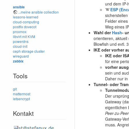
und dem IP-
ansible
ESP (Enca
...meine ansible collection
sicherstellen
lessons-learned
Felder eines
cloud-computing
Weg eines IP
postfix
dovecot
proxmox
Wahl der
Hash
- u
libvirt mit KVM
orientieren, aktuel
powerdns
Blowfish und evtl. 
cloud-init
IKE oder vorher 
ceph storage cluster
IKE oder I
wireguard
für eine per
zabbix
vorher ausg
sein und auc
Tools
Daher nur in 
Tunnel- oder Tra
git
Tunnelmod
mattermost
Der ursprüng
letsencrypt
Gateway (das
eigentlichen
Kontakt
Peer-zu-Pee
Gateway-Verb
muss. Angrei