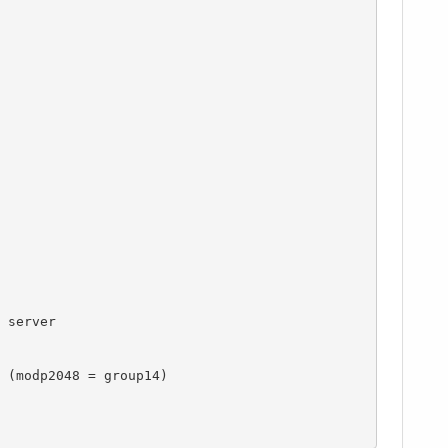
 server

 (modp2048 = group14)
