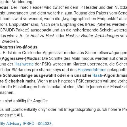
g der Verbindung.
odus
: Der IPsec-Header wird zwischen dem IP-Header und den Nutzda
eibt unverändert und dient weiterhin zum Routing des Pakets vom Se
tmodus wird verwendet, wenn die „kryptographischen Endpunkte“ auch
ions-Endpunkte“ sind. Nach dem Empfang des IPsec-Paketes werden d
CP/UDP-Pakete) ausgepackt und an die höherliegende Schicht weiter
us wird v. A. für
Host-zu-Host
- oder
Host-zu-Router-Verbindungen
verw
-Zwecken.
(Aggressive-)Modus
:
s
: Er ist dem Quick oder Aggressive-modus aus Sicherheitserwägungen
 (Aggressive-)Modus
: Die Schritte des Main-modus werden auf drei
gung der
Hashwerte
der PSKs werden im Klartext übertragen, die Sicher
 mit der Stärke des pre shared keys und des
Hashverfahrens
gekoppelt
e Schlüssellänge ausgewählt oder ein unsicher
Hash
-Algorithmu
ne Sicherheit mehr
. Wenn man hingegen PSK einsetzen will und vorher 
der die Einstellungen bereits bekannt sind, könnte jedoch der Einsatz 
machen.
sind anfällig für Angriffe:
mit „confidentiality only“ oder mit Integritätsprüfung durch höhere Pro
onen mit AH.
lity Advisory IPSEC - 004033
.