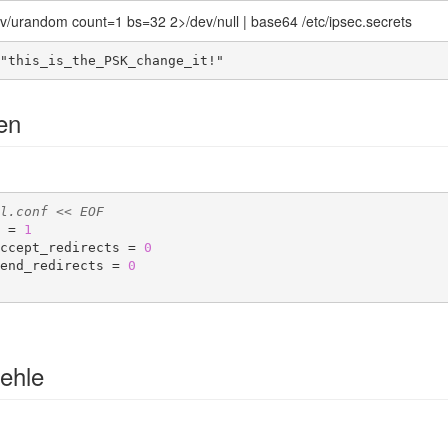
ev/urandom count=1 bs=32 2>/dev/null | base64 /etc/ipsec.secrets
"this_is_the_PSK_change_it!"
en
l.conf << EOF
 = 
1
ccept_redirects = 
0
end_redirects = 
0
ehle