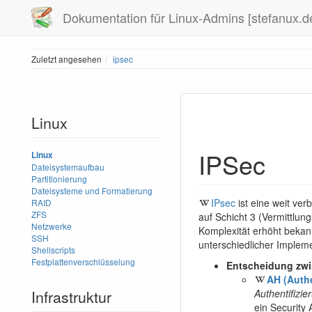
Dokumentation für Linux-Admins [stefanux.d
Zuletzt angesehen
ipsec
Linux
IPSec
Linux
Dateisystemaufbau
Partitionierung
Dateisysteme und Formatierung
IPsec
ist eine weit ver
RAID
ZFS
auf Schicht 3 (Vermittlun
Netzwerke
Komplexität erhöht bekann
SSH
unterschiedlicher Impleme
Shellscripts
Festplattenverschlüsselung
Entscheidung zwi
AH (Auth
Infrastruktur
Authentifizie
ein Securit