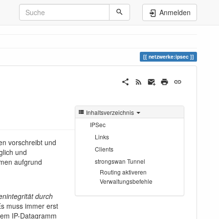
Anmelden
netzwerke:ipsec
Inhaltsverzeichnis
IPSec
Links
en vorschreibt und
Clients
glich und
lemen aufgrund
strongswan Tunnel
Routing aktiveren
Verwaltungsbefehle
enintegrität durch
Es muss immer erst
 dem IP-Datagramm