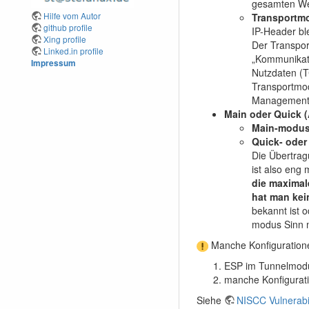
gesamten We
Hilfe vom Autor
Transportm
github profile
IP-Header bl
Xing profile
Der Transpor
Linked.in profile
„Kommunikat
Impressum
Nutzdaten (T
Transportmod
Management
Main oder Quick 
Main-modu
Quick- oder
Die Übertra
ist also eng
die maximal
hat man kei
bekannt ist o
modus Sinn 
Manche Konfigurationen 
ESP im Tunnelmodus 
manche Konfigurati
Siehe
NISCC Vulnerabi