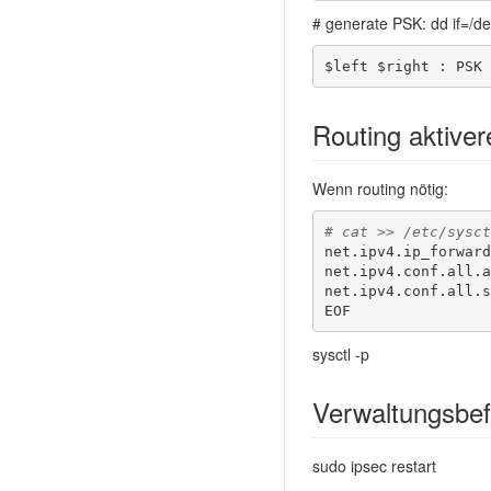
# generate PSK: dd if=/d
$left $right : PSK 
Routing aktiver
Wenn routing nötig:
# cat >> /etc/sysct
net.ipv4.ip_forward
net.ipv4.conf.all.a
net.ipv4.conf.all.s
EOF
sysctl -p
Verwaltungsbef
sudo ipsec restart