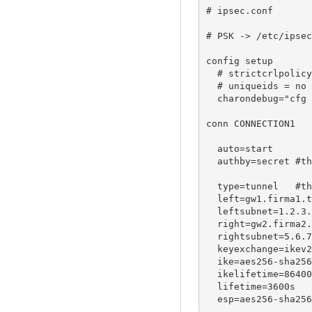
# ipsec.conf

# PSK -> /etc/ipsec
config setup

  # strictcrlpolicy
  # uniqueids = no

  charondebug="cfg 
conn CONNECTION1

  auto=start

  authby=secret #th
  type=tunnel   #th
  left=gw1.firma1.t
  leftsubnet=1.2.3.
  right=gw2.firma2.
  rightsubnet=5.6.7
  keyexchange=ikev2
  ike=aes256-sha256
  ikelifetime=86400
  lifetime=3600s

  esp=aes256-sha256