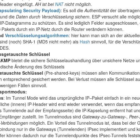
Header eingefügt.
AH ist bei
NAT
nicht möglich
.
psulating Security Payload)
: Es soll die
Authentizität
der übertragen
 und die
Daten durch Verschlüsselung sichern
. ESP versucht alle mögli
 IP-Datagramms zu schützen. Es sind lediglich Felder ausgeschlossen, 
-Pakets durch ein IP-Netz durch die Router verändern können.
nd
Verschlüsselungsalgorithmen
: hier kann man sich an der aktuelle
l sind (noch) SHA-1 (MD5 nicht mehr) als
Hash
sinnvoll, für die Verschl
3DES.
ausgetauschte Schlüssel
SAKMP
bietet die sichere Schlüsselaushandlung über unsichere Netze un
iodische Änderung des Schlüssels
etauschte Schlüssel
(Pre-shared-keys) müssen allen Kommunikation
h entsprechend gesichert werden. Bei Verlust müssen alle Schlüssel a
wenigen Fällen sinnvoll.
nsportmodus:
us
: Im Tunnel Mode wird das ursprüngliche IP–Paket einfach in ein neu
liche (innere) IP-Header wird erst wieder verwendet, wenn das empfan
 Tunnelende auf der Empfangsseite) die IP-Kapselung entfernt hat u
 Empfänger zustellt. Im Tunnelmodus sind
Gateway-zu-Gateway-, Peer-
r-Verbindungen
möglich. Ein Vorteil des Tunnelmodus ist, dass bei der
indung nur in die Gateways (Tunnelenden) IPsec implementiert und ko
fer können dadurch nur die Tunnelendpunkte des IPsec-Tunnels festste