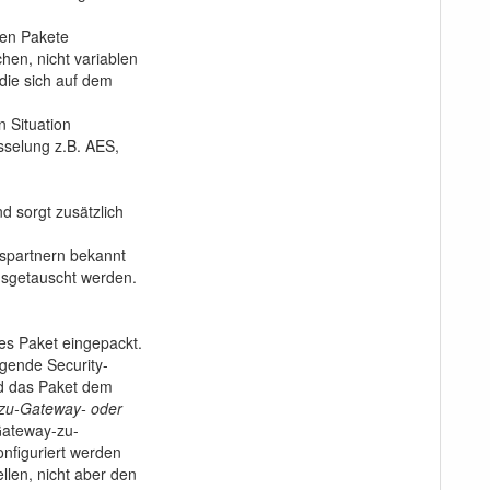
en Pakete
chen, nicht variablen
die sich auf dem
n Situation
üsselung z.B. AES,
d sorgt zusätzlich
spartnern bekannt
usgetauscht werden.
es Paket eingepackt.
gende Security-
nd das Paket dem
zu-Gateway- oder
 Gateway-zu-
nfiguriert werden
llen, nicht aber den