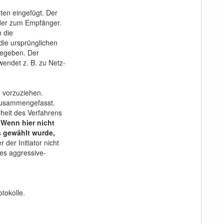
ten eingefügt. Der
nder zum Empfänger.
 die
ie ursprünglichen
gegeben. Der
endet z. B. zu Netz-
 vorzuziehen.
 zusammengefasst.
heit des Verfahrens
.
Wenn hier nicht
s gewählt wurde,
der Initiator nicht
des aggressive-
tokolle.