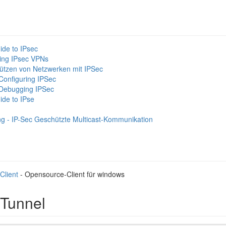
uide to IPsec
ting IPsec VPNs
ützen von Netzwerken mit IPSec
Configuring IPSec
 Debugging IPSec
uide to IPse
ung - IP-Sec Geschützte Multicast-Kommunikation
Client
- Opensource-Client für windows
 Tunnel