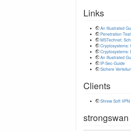
Links
An Illustrated G
Penetration Tes
MSTechnet: Sch
Cryptosystems: 
Cryptosystems:
An Illustrated G
IP-Sec-Guide
Sichere Verteil
Clients
Shrew Soft VPN 
strongswan