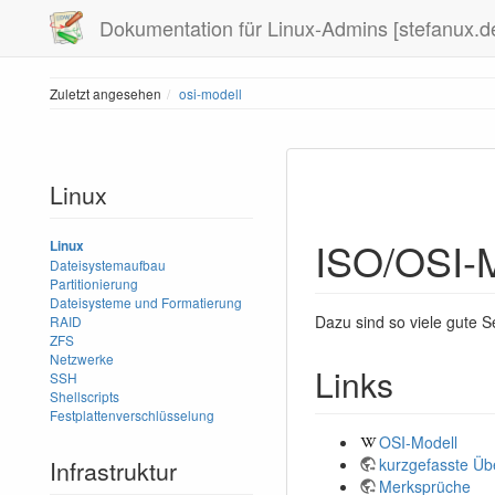
Dokumentation für Linux-Admins [stefanux.d
Zuletzt angesehen
osi-modell
Linux
ISO/OSI-M
Linux
Dateisystemaufbau
Partitionierung
Dateisysteme und Formatierung
Dazu sind so viele gute Se
RAID
ZFS
Netzwerke
Links
SSH
Shellscripts
Festplattenverschlüsselung
OSI-Modell
kurzgefasste Üb
Infrastruktur
Merksprüche