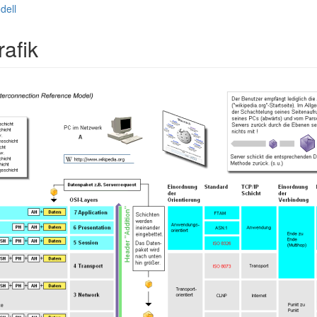
dell
afik