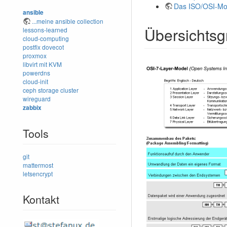
Das ISO/OSI-Mo
ansible
...meine ansible collection
Übersichtsgr
lessons-learned
cloud-computing
postfix
dovecot
proxmox
libvirt mit KVM
powerdns
cloud-init
ceph storage cluster
wireguard
zabbix
Tools
git
mattermost
letsencrypt
Kontakt