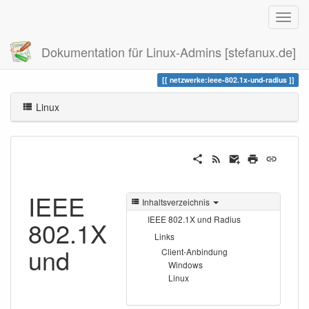
Dokumentation für Linux-Admins [stefanux.de]
Zuletzt angesehen
ieee-802.1x-und-radius
netzwerke:ieee-802.1x-und-radius
Linux
IEEE
Inhaltsverzeichnis
IEEE 802.1X und Radius
802.1X
Links
und
Client-Anbindung
Windows
Linux