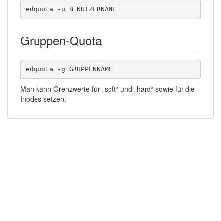
edquota -u BENUTZERNAME
Gruppen-Quota
edquota -g GRUPPENNAME
Man kann Grenzwerte für „soft“ und „hard“ sowie für die
Inodes setzen.
Falls nicht anders bezeichnet, ist der Inhalt dieses Wikis unter der folgenden Lizenz
veröffentlicht:
CC Attribution-Noncommercial-Share Alike 4.0 International