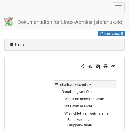
Dokumentation für Linux-Admins [stefanux.de]
Zuletzt angesehen
quota
linux:quota
Linux
Inhaltsverzeichnis
Benutzung von Quota
Was man beachten sollte
Was man braucht
Wie richtet man welche ein?
Benutzerquota
Gruppen-Quota