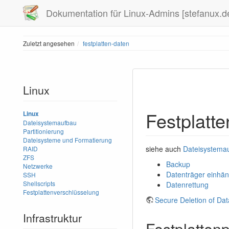
Dokumentation für Linux-Admins [stefanux.d
Zuletzt angesehen
festplatten-daten
Linux
Festplatte
Linux
Dateisystemaufbau
Partitionierung
Dateisysteme und Formatierung
siehe auch
Dateisystema
RAID
ZFS
Backup
Netzwerke
Datenträger einhä
SSH
Shellscripts
Datenrettung
Festplattenverschlüsselung
Secure Deletion of Da
Infrastruktur
Festplatten