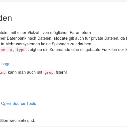
den
ateien mit einer Vielzahl von möglichen Parametern
einer Datenbank nach Dateien,
slocate
gilt auch für private Dateien, da
 in Mehrusersystemen keine Spionage zu erlauben.
;
zeigt ob ein Kommando eine eingebaute Funktion der S
ype -p
type
 usage
kann man auch mit
filtern!
ind
grep
t Open-Source-Tools
tition wechseln und: