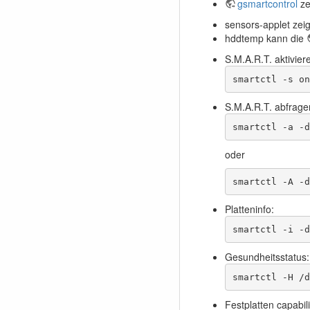
gsmartcontrol
ze
sensors-applet zei
hddtemp kann die
S.M.A.R.T. aktivier
smartctl -s on
S.M.A.R.T. abfrage
smartctl -a -d
oder
smartctl -A -d
Platteninfo:
smartctl -i -d
Gesundheitsstatus:
smartctl -H /d
Festplatten capabili