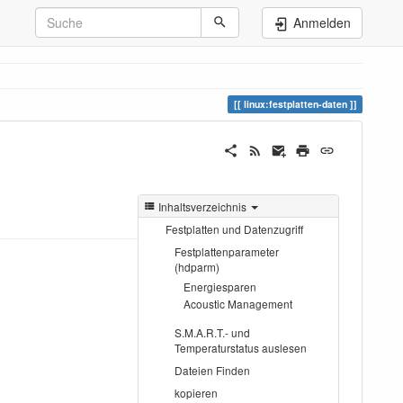
Anmelden
linux:festplatten-daten
Inhaltsverzeichnis
Festplatten und Datenzugriff
Festplattenparameter
(hdparm)
Energiesparen
Acoustic Management
S.M.A.R.T.- und
Temperaturstatus auslesen
Dateien Finden
kopieren