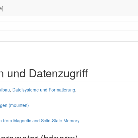
e]
n und Datenzugriff
ufbau
,
Dateisysteme und Formatierung
.
ngen (mounten)
ta from Magnetic and Solid-State Memory
parameter (hdparm)