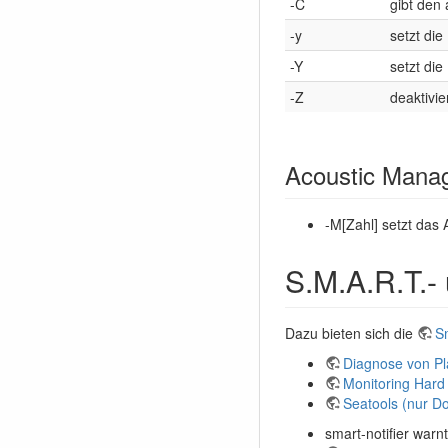
-C
gibt den
-y
setzt di
-Y
setzt die
-Z
deaktivi
Acoustic Mana
-M[Zahl] setzt das 
S.M.A.R.T.-
Dazu bieten sich die
S
Diagnose von Pl
Monitoring Hard
Seatools (nur D
smart-notifier warnt