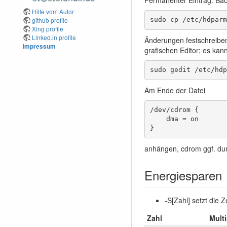
Hilfe vom Autor
github profile
sudo cp /etc/hdparm
Xing profile
Linked.in profile
Änderungen festschreiben
Impressum
grafischen Editor; es kan
sudo gedit /etc/hdp
Am Ende der Datei
/dev/cdrom {

    dma = on

}
anhängen, cdrom ggf. dur
Energiesparen
-S[Zahl] setzt die 
Zahl
Multi