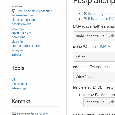
ansible
...meine ansible collection
Speeding up Li
lessons-learned
Blitzschnelle DV
cloud-computing
postfix
dovecot
DMA (dauerhaft) einschal
proxmox
libvirt mit KVM
sudo hdparm -d1 /de
powerdns
cloud-init
ceph storage cluster
siehe
Linux: DMA-Modu
wireguard
zabbix
cdrom
Tools
oder eine Festplatte sein 
/dev/hda
git
mattermost
für die erst (E)IDE–Festpl
letsencrypt
der 32-Bit Modus so
Kontakt
hdparm -c1 /de
Permanenter Eintrag: Ba