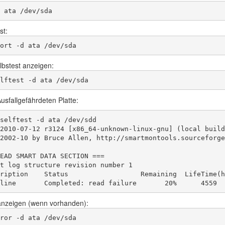
 ata /dev/sda
st:
ort -d ata /dev/sda
bstest anzeigen:
lftest -d ata /dev/sda
Ausfallgefährdeten Platte:
selftest -d ata /dev/sdd

2010-07-12 r3124 [x86_64-unknown-linux-gnu] (local build)
2002-10 by Bruce Allen, http://smartmontools.sourceforge.
EAD SMART DATA SECTION ===

t log structure revision number 1

ription    Status                  Remaining  LifeTime(h
line       Completed: read failure       20%      4559  
anzeigen (wenn vorhanden):
ror -d ata /dev/sda