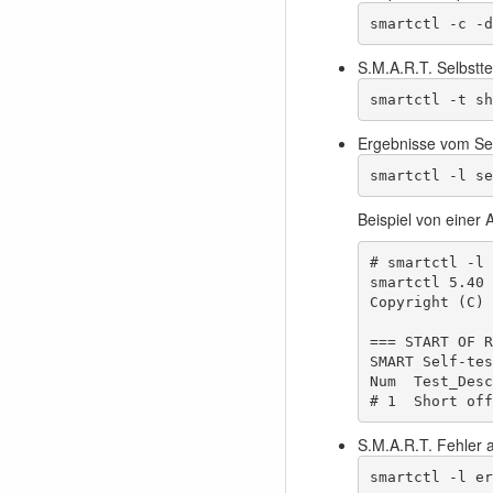
smartctl -c -d
S.M.A.R.T. Selbstte
smartctl -t sh
Ergebnisse vom Sel
smartctl -l se
Beispiel von einer 
# smartctl -l 
smartctl 5.40 
Copyright (C) 
=== START OF R
SMART Self-tes
Num  Test_Desc
# 1  Short off
S.M.A.R.T. Fehler 
smartctl -l er