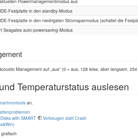
 aktuellen Powermanagementmodus aus
e IDE-Festplatte in den standby-Modus
 IDE-Festplatte in den niedrigsten Stromsparmodus (schaltet die Festpl
ert Seagates auto-powersaving-Modus
gement
Acoustic Management auf „aus“ (0 = aus, 128 leise, aber langsam, 254 f
 und Temperaturstatus auslesen
martmontools
an.
attenproblemen
 Disks with SMART
Vorbeugen statt Crash
os&Win)
 grafisch