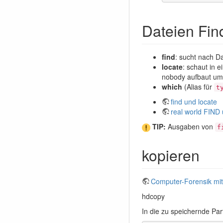
Dateien Fin
find
: sucht nach D
locate
: schaut in 
nobody aufbaut um
which
(Alias für
t
find und locate
real world FIND
TIP:
Ausgaben von
f
kopieren
Computer-Forensik mi
hdcopy
In die zu speichernde Par