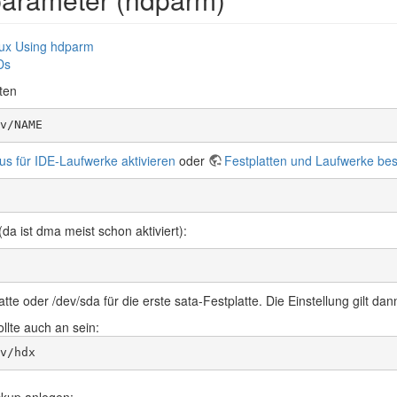
nux Using hdparm
Ds
ten
v/NAME
s für IDE-Laufwerke aktivieren
oder
Festplatten und Laufwerke be
(da ist dma meist schon aktiviert):
atte oder /dev/sda für die erste sata-Festplatte. Die Einstellung gilt d
llte auch an sein:
v/hdx
ckup anlegen: