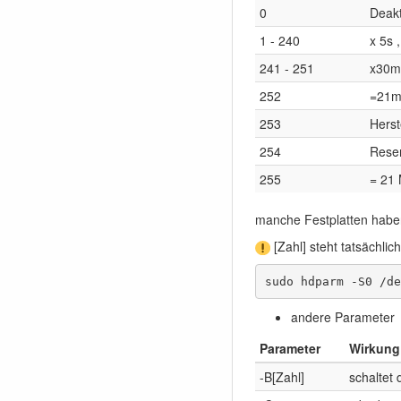
0
Deakt
1 - 240
x 5s 
241 - 251
x30mi
252
=21m
253
Herst
254
Reser
255
= 21 
manche Festplatten haben
[Zahl] steht tatsächlich
sudo hdparm -S0 /de
andere Parameter
Parameter
Wirkung
-B[Zahl]
schaltet