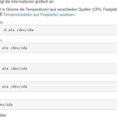
igt die Informationen grafisch an.
gt in Gnome die Temperaturen aus verschieden Quellen (CPU, Festplat
Temperaturdaten aus Festplatten auslesen
en:
 -d ata /dev/sda
n:
 ata /dev/sda
 ata /dev/sda
 ata /dev/sda
ev/sda
ties: