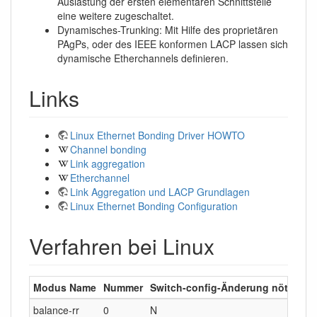
Auslastung der ersten elementaren Schnittstelle
eine weitere zugeschaltet.
Dynamisches-Trunking: Mit Hilfe des proprietären
PAgPs, oder des IEEE konformen LACP lassen sich
dynamische Etherchannels definieren.
Links
Linux Ethernet Bonding Driver HOWTO
Channel bonding
Link aggregation
Etherchannel
Link Aggregation und LACP Grundlagen
Linux Ethernet Bonding Configuration
Verfahren bei Linux
Modus Name
Nummer
Switch-config-Änderung nötig?
Z
balance-rr
0
N
l