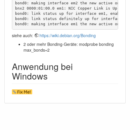
bond0: making interface em2 the new active one

bnx2 0000:01:00.0 em1: NIC Copper Link is Up, 1000
bond0: link status up for interface em1, enabling 
bond0: link status definitely up for interface em1
bond0: making interface em1 the new active one
siehe auch:
https://wiki.debian.org/Bonding
2 oder mehr Bonding-Geräte: modprobe bonding
max_bonds=2
Anwendung bei
Windows