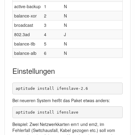
active-backup
1
N
F
balance-xor
2
N
l
broadcast
3
N
F
802.3ad
4
J
l
balance-tlb
5
N
a
balance-alb
6
N
a
Einstellungen
aptitude install ifenslave-2.6
Bei neueren System heißt das Paket etwas anders:
aptitude install ifenslave
Beispiel: Zwei Netzwerkkarten em1 und em2, im
Fehlerfall (Switchausfall, Kabel gezogen etc.) soll vom