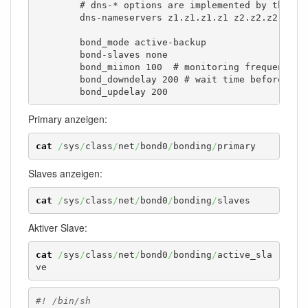
	# dns-* options are implemented by the resolvconf package, if installed

	dns-nameservers z1.z1.z1.z1 z2.z2.z2.z2

	bond_mode active-backup

	bond-slaves none

	bond_miimon 100  # monitoring frequency in ms

	bond_downdelay 200 # wait time before disabling or enabling an interface in ms

	bond_updelay 200
Primary anzeigen:
cat
/
sys
/
class
/
net
/
bond0
/
bonding
/
primary
Slaves anzeigen:
cat
/
sys
/
class
/
net
/
bond0
/
bonding
/
slaves
Aktiver Slave:
cat
/
sys
/
class
/
net
/
bond0
/
bonding
/
active_sla
ve
#! /bin/sh