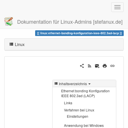
Dokumentation für Linux-Admins [stefanux.de]
Zuletzt angesehen
ethernet-bonding-konfiguration-ieee-802.3ad-lacp
linux:ethernet-bonding-konfiguration-ieee-802.3ad-lacp
Linux
Inhaltsverzeichnis
Ethernet bonding Konfiguration
IEEE 802.3ad (LACP)
Links
Verfahren bei Linux
Einstellungen
Anwendung bei Windows