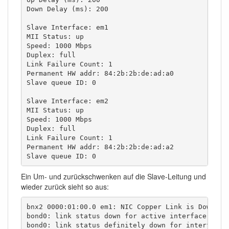
Down Delay (ms): 200

Slave Interface: em1

MII Status: up

Speed: 1000 Mbps

Duplex: full

Link Failure Count: 1

Permanent HW addr: 84:2b:2b:de:ad:a0

Slave queue ID: 0

Slave Interface: em2

MII Status: up

Speed: 1000 Mbps

Duplex: full

Link Failure Count: 1

Permanent HW addr: 84:2b:2b:de:ad:a2

Slave queue ID: 0
Ein Um- und zurückschwenken auf die Slave-Leitung und
wieder zurück sieht so aus:
bnx2 0000:01:00.0 em1: NIC Copper Link is Down

bond0: link status down for active interface em1, 
bond0: link status definitely down for interface e