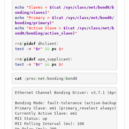
echo
"Slaves = 
$(cat /sys/class/net/bond0/b
onding/slaves)
"
echo
"Primary = 
$(cat /sys/class/net/bond0/
bonding/primary)
"
echo
"Active Slave = 
$(cat /sys/class/net/b
ond0/bonding/active_slave)
"
r
=$
(
pidof
 dhclient
)
test
-n
"
$r
"
&&
ps
$r
r
=$
(
pidof
 wpa_supplicant
)
test
-n
"
$r
"
&&
ps
$r
cat
/
proc
/
net
/
bonding
/
bond0
Ethernet Channel Bonding Driver: v3.7.1 (April 27,
Bonding Mode: fault-tolerance (active-backup)

Primary Slave: em1 (primary_reselect always)

Currently Active Slave: em1

MII Status: up

MII Polling Interval (ms): 100

Up Delay (ms): 200
