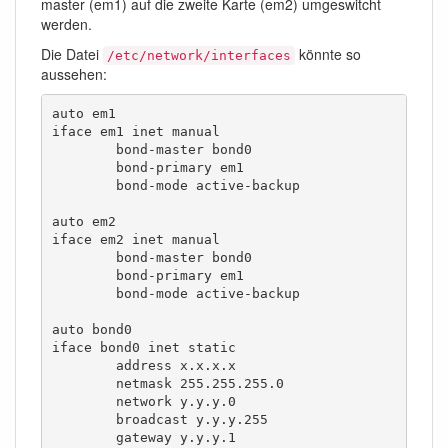
master (em1) auf die zweite Karte (em2) umgeswitcht
werden.
Die Datei
könnte so
/etc/network/interfaces
aussehen:
auto em1

iface em1 inet manual

	bond-master bond0

	bond-primary em1

	bond-mode active-backup

auto em2

iface em2 inet manual

	bond-master bond0

	bond-primary em1

	bond-mode active-backup

auto bond0

iface bond0 inet static

	address x.x.x.x

	netmask 255.255.255.0

	network y.y.y.0

	broadcast y.y.y.255

	gateway y.y.y.1
