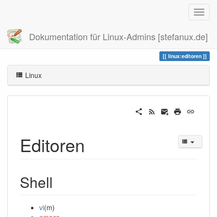
Dokumentation für Linux-Admins [stefanux.de]
Zuletzt angesehen
editoren
linux:editoren
Linux
Editoren
Shell
vi
(m)
emacs