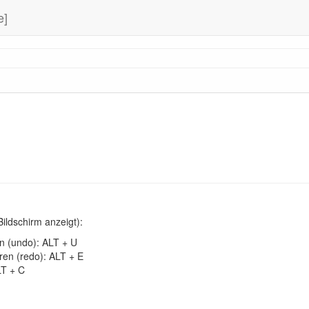
e]
Bildschirm anzeigt):
 (undo): ALT + U
en (redo): ALT + E
T + C