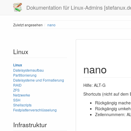
Dokumentation für Linux-Admins [stefanux.d
Zuletzt angesehen
nano
Linux
nano
Linux
Dateisystemaufbau
Partitionierung
Dateisysteme und Formatierung
Hilfe: ALT-G
RAID
ZFS
Shortcuts (nicht auf dem 
Netzwerke
SSH
Rückgängig machen
Shellscripts
Rückgängig umkehr
Festplattenverschlüsselung
Zeilennummern: AL
Infrastruktur