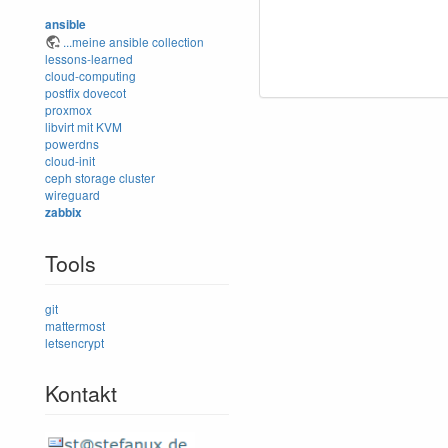
ansible
...meine ansible collection
lessons-learned
cloud-computing
postfix
dovecot
proxmox
libvirt mit KVM
powerdns
cloud-init
ceph storage cluster
wireguard
zabbix
Tools
git
mattermost
letsencrypt
Kontakt