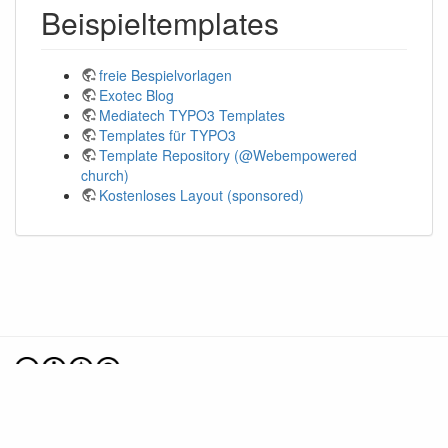
Beispieltemplates
freie Bespielvorlagen
Exotec Blog
Mediatech TYPO3 Templates
Templates für TYPO3
Template Repository (@Webempowered
church)
Kostenloses Layout (sponsored)
Falls nicht anders bezeichnet, ist der Inhalt dieses Wikis unter der folgenden Lizenz
veröffentlicht:
CC Attribution-Noncommercial-Share Alike 4.0 International