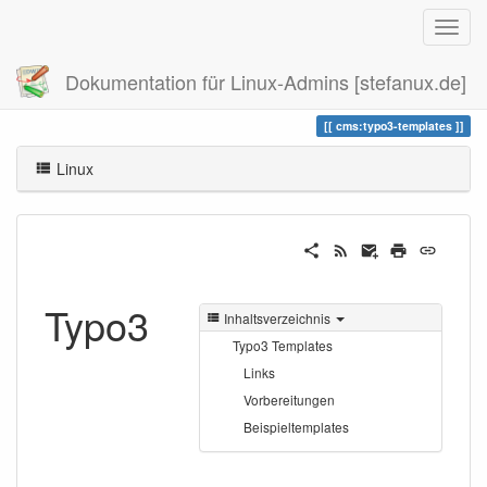
Dokumentation für Linux-Admins [stefanux.de]
Zuletzt angesehen
typo3-templates
cms:typo3-templates
Linux
Typo3
Inhaltsverzeichnis
Typo3 Templates
Links
Vorbereitungen
Beispieltemplates