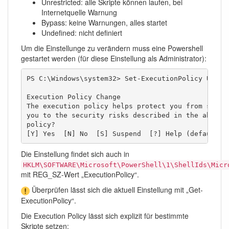
Unrestricted: alle Skripte können laufen, bei
Internetquelle Warnung
Bypass: keine Warnungen, alles startet
Undefined: nicht definiert
Um die Einstellunge zu verändern muss eine Powershell
gestartet werden (für diese Einstellung als Administrator):
PS C:\Windows\system32> Set-ExecutionPolicy Unrest
Execution Policy Change

The execution policy helps protect you from scrip
you to the security risks described in the about_
policy?

[Y] Yes  [N] No  [S] Suspend  [?] Help (default i
Die Einstellung findet sich auch in
HKLM\SOFTWARE\Microsoft\PowerShell\1\ShellIds\Micr
mit REG_SZ-Wert „ExecutionPolicy“.
Überprüfen lässt sich die aktuell Einstellung mit „Get-
ExecutionPolicy“.
Die Execution Policy lässt sich explizit für bestimmte
Skripte setzen: