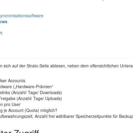
Syncronisationssoftware
dows
PI
en sich auf der Strato-Seite ablesen, neben dem offensichtlichen Unter
User Accounts
ardware („Hardware-Prämien“
elinks (Anzahl/ Tage/ Downloads)
reigabe (Anzahl/ Tage/ Uploads)
en pro User
g je Account (Quota) möglich?
fbewahrungszeit, Anzahl frei wählbarer Speicherzeitpunkte für Backup
ter Zugriff