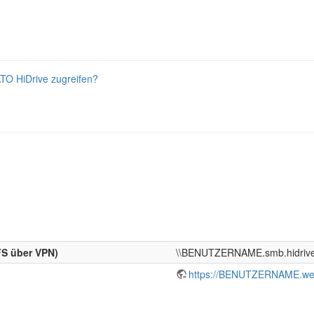
TO HiDrive zugreifen?
FS über VPN)
\\BENUTZERNAME.smb.hidrive.
https://BENUTZERNAME.webd