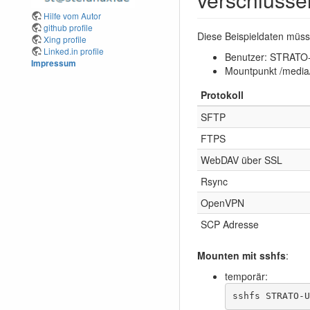
Hilfe vom Autor
github profile
Diese Beispieldaten müss
Xing profile
Linked.in profile
Benutzer: STRAT
Impressum
Mountpunkt /medi
Protokoll
SFTP
FTPS
WebDAV über SSL
Rsync
OpenVPN
SCP Adresse
Mounten mit sshfs
:
temporär:
sshfs STRATO-U