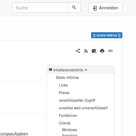
Anmelden
strato-hidrive
Inhaltsverzeichnis
Strato HiDrive
Links
Preise
verschlüsselter Zugriff
unsicher weil unverschlüsselt
Funktionen
Clients
Windows
ltungsaufgaben
Synology