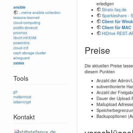
erledigen
ansible
Strato-faq.de
...meine ansible collection
Sparkleshare - 
lessons-learned
Client für Win
cloud-computing
Client für MAC
postfix
dovecot
proxmox
HiDrive REST-A
libvirt mit KVM
powerdns
Preise
cloud-init
ceph storage cluster
wireguard
zabbix
Die aktuellen Preise lass
diesem Punkten
Tools
Anzahl der Admin/
subventionierte H
git
Anzahl der Freigab
mattermost
Dauer der Upload-F
letsencrypt
Mailupload Adress
Speicherbegrenzun
Kontakt
Backupoptionen (Au
verschlüssel