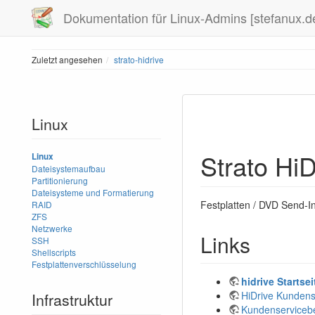
Dokumentation für Linux-Admins [stefanux.d
Zuletzt angesehen
strato-hidrive
Linux
Strato HiD
Linux
Dateisystemaufbau
Partitionierung
Dateisysteme und Formatierung
Festplatten / DVD Send-I
RAID
ZFS
Netzwerke
Links
SSH
Shellscripts
Festplattenverschlüsselung
hidrive Startsei
HiDrive Kundens
Infrastruktur
Kundenservicebe