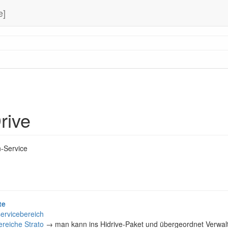
e]
rive
n-Service
te
ervicebereich
reiche Strato
→ man kann ins Hidrive-Paket und übergeordnet Verwa