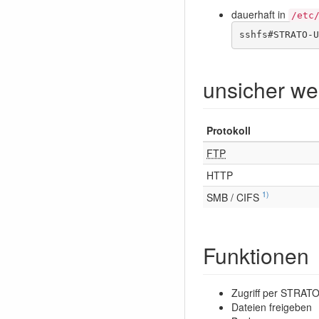
dauerhaft in
/etc
sshfs#STRATO-U
unsicher wei
Protokoll
FTP
HTTP
1)
SMB / CIFS
Funktionen
Zugriff per STRATO
Dateien freigeben