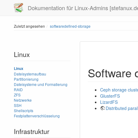
Dokumentation für Linux-Admins [stefanux.d
Zuletzt angesehen
softwaredefined-storage
Linux
Software 
Linux
Dateisystemaufbau
Partitionierung
Dateisysteme und Formatierung
Ceph storage clust
RAID
ZFS
GlusterFS
Netzwerke
LizardFS
SSH
Distributed parall
Shellscripts
Festplattenverschlüsselung
Infrastruktur