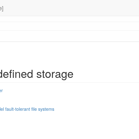
e]
defined storage
er
el fault-tolerant file systems