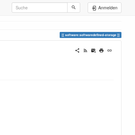
Anmelden
software:softwaredefined-storage