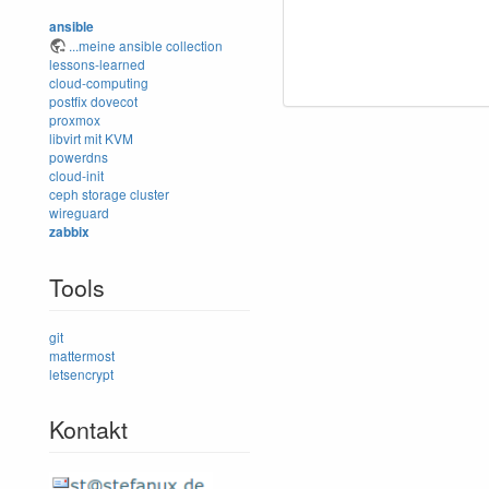
ansible
...meine ansible collection
lessons-learned
cloud-computing
postfix
dovecot
proxmox
libvirt mit KVM
powerdns
cloud-init
ceph storage cluster
wireguard
zabbix
Tools
git
mattermost
letsencrypt
Kontakt