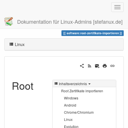
Dokumentation für Linux-Admins [stefanux.de]
Zuletzt angesehen
root-zertifikate-importieren
software:root-zertifikate-importieren
Linux
Root
Inhaltsverzeichnis
Root Zertifikate importieren
Windows
Android
Chrome/Chromium
Linux
Evolution