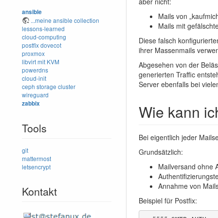
aber nicht:
ansible
Mails von „kaufmic
...meine ansible collection
Mails mit gefälsch
lessons-learned
cloud-computing
Diese falsch konfigurier
postfix
dovecot
ihrer Massenmails verwen
proxmox
libvirt mit KVM
Abgesehen von der Beläst
powerdns
generierten Traffic ents
cloud-init
Server ebenfalls bei viel
ceph storage cluster
wireguard
zabbix
Wie kann ic
Tools
Bei eigentlich jeder Mai
git
Grundsätzlich:
mattermost
Mailversand ohne A
letsencrypt
Authentifizierungs
Annahme von Mails 
Kontakt
Beispiel für Postfix: