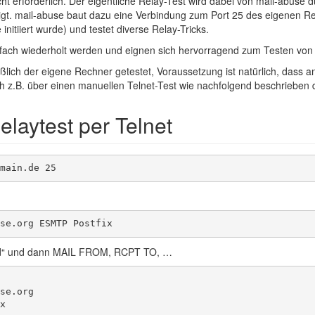
ht erforderlich. Der eigentliche Relay-Test wird dabei von mail-abuse d
gt. mail-abuse baut dazu eine Verbindung zum Port 25 des eigenen Re
nitiiert wurde) und testet diverse Relay-Tricks.
fach wiederholt werden und eignen sich hervorragend zum Testen von
eßlich der eigene Rechner getestet, Voraussetzung ist natürlich, dass 
ch z.B. über einen manuellen Telnet-Test wie nachfolgend beschrieben 
elaytest per Telnet
main.de 25
se.org ESMTP Postfix
ld“ und dann MAIL FROM, RCPT TO, …
se.org


