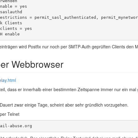
rwenden

nable = yes

saslauthd

estrictions = permit_sasl_authenticated, permit_mynetwor
k Clients

clients = yes

H enable
einträgen wird Postfix nur noch per SMTP-Auth geprüften Clients den M
per Webbrowser
elay.html
teil, dass er innerhalb einer bestimmten Zeitspanne immer nur ein mal
.
Dauert zwar einige Tage, scheint aber sehr gründlich vorzugehen.
 per Telnet
ail-abuse.org