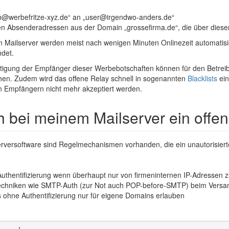
h@werbefritze-xyz.de“ an „user@irgendwo-anders.de“
ten Absenderadressen aus der Domain „grossefirma.de“, die über diese
ten Mailserver werden meist nach wenigen Minuten Onlinezeit automat
det.
igung der Empfänger dieser Werbebotschaften können für den Betreib
tehen. Zudem wird das offene Relay schnell in sogenannten
Blacklists
ein
en Empfängern nicht mehr akzeptiert werden.
h bei meinem Mailserver ein offe
lserversoftware sind Regelmechanismen vorhanden, die ein unautorisie
uthentifizierung wenn überhaupt nur von firmeninternen IP-Adressen 
techniken wie SMTP-Auth (zur Not auch POP-before-SMTP) beim Versa
ohne Authentifizierung nur für eigene Domains erlauben