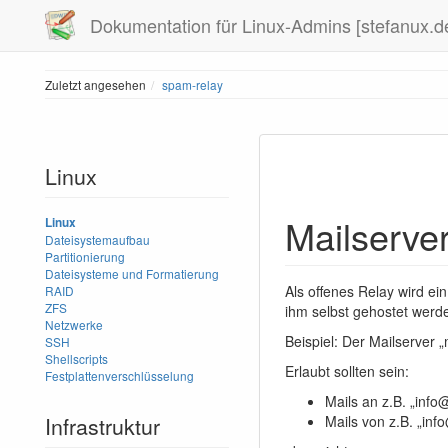
Dokumentation für Linux-Admins [stefanux.d
Zuletzt angesehen
spam-relay
Linux
Mailserver
Linux
Dateisystemaufbau
Partitionierung
Dateisysteme und Formatierung
Als offenes Relay wird ei
RAID
ZFS
ihm selbst gehostet werd
Netzwerke
Beispiel: Der Mailserver 
SSH
Shellscripts
Erlaubt sollten sein:
Festplattenverschlüsselung
Mails an z.B. „inf
Infrastruktur
Mails von z.B. „in