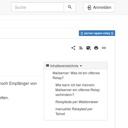
Anmelden
server:spam-relay
Inhaltsverzeichnis
Mailserver: Was ist ein offenes
Relay?
r noch Empfänger von
Wie kann ich bei meinem
Mailserver ein offenes Relay
verhindern?
iten.
Relaytests per Webbrowser
manueller Relaytest per
Telnet