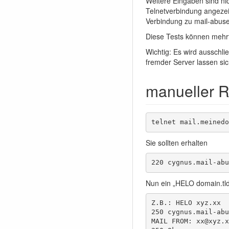
Weitere Eingaben sind nic
Telnetverbindung angezei
Verbindung zu mail-abuse i
Diese Tests können mehr
Wichtig: Es wird ausschli
fremder Server lassen si
manueller R
telnet mail.meinedo
Sie sollten erhalten
220 cygnus.mail-abu
Nun ein „HELO domain.t
Z.B.: HELO xyz.xx

250 cygnus.mail-abu
MAIL FROM: xx@xyz.xx