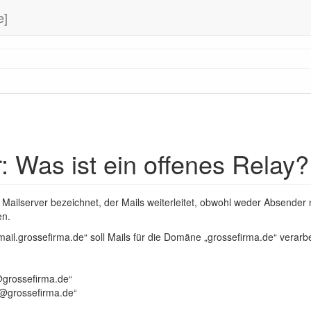
e]
: Was ist ein offenes Relay?
n Mailserver bezeichnet, der Mails weiterleitet, obwohl weder Absende
en.
„mail.grossefirma.de“ soll Mails für die Domäne „grossefirma.de“ verarbe
o@grossefirma.de“
fo@grossefirma.de“