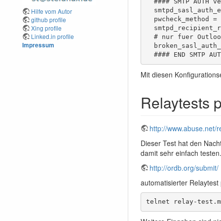
  #### SMTP AUTH ve
  smtpd_sasl_auth_e
Hilfe vom Autor
github profile
  pwcheck_method = 
Xing profile
  smtpd_recipient_r
Linked.in profile
  # nur fuer Outloo
Impressum
  broken_sasl_auth_
  #### END SMTP AUT
Mit diesen Konfigurations
Relaytests 
http://www.abuse.net/r
Dieser Test hat den Nach
damit sehr einfach testen
http://ordb.org/submit/
automatisierter Relaytest
telnet relay-test.m