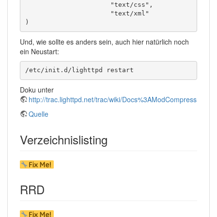
                      "text/css",

                      "text/xml"

)
Und, wie sollte es anders sein, auch hier natürlich noch
ein Neustart:
/etc/init.d/lighttpd restart
Doku unter
http://trac.lighttpd.net/trac/wiki/Docs%3AModCompress
Quelle
Verzeichnislisting
RRD