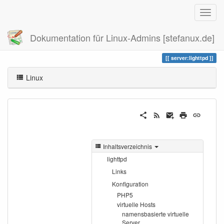
Dokumentation für Linux-Admins [stefanux.de]
Zuletzt angesehen
lighttpd
server:lighttpd
Linux
Inhaltsverzeichnis
lighttpd
Links
Konfiguration
PHP5
virtuelle Hosts
namensbasierte virtuelle
Server