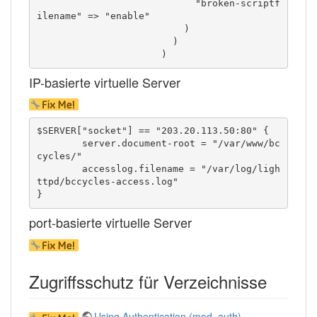
                            "broken-scriptf
ilename" => "enable"

                          )

                        )

                      )
IP-basierte virtuelle Server
$SERVER["socket"] == "203.20.113.50:80" {

        server.document-root = "/var/www/bc
cycles/"

        accesslog.filename = "/var/log/ligh
ttpd/bccycles-access.log"

}
port-basierte virtuelle Server
Zugriffsschutz für Verzeichnisse
Using Authentication (mod_auth)