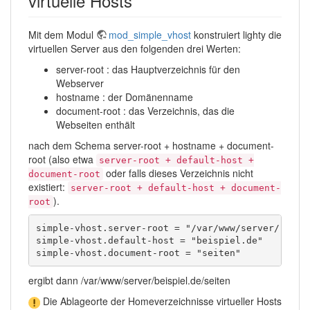
virtuelle Hosts
Mit dem Modul
mod_simple_vhost
konstruiert lighty die
virtuellen Server aus den folgenden drei Werten:
server-root : das Hauptverzeichnis für den
Webserver
hostname : der Domänenname
document-root : das Verzeichnis, das die
Webseiten enthält
nach dem Schema server-root + hostname + document-
root (also etwa
server-root + default-host +
oder falls dieses Verzeichnis nicht
document-root
existiert:
server-root + default-host + document-
).
root
simple-vhost.server-root = "/var/www/server/"

simple-vhost.default-host = "beispiel.de"

simple-vhost.document-root = "seiten"
ergibt dann /var/www/server/beispiel.de/seiten
Die Ablageorte der Homeverzeichnisse virtueller Hosts