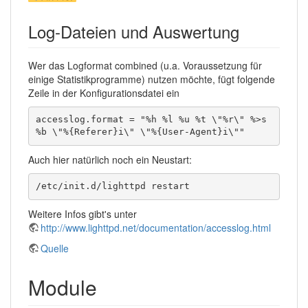
Log-Dateien und Auswertung
Wer das Logformat combined (u.a. Voraussetzung für
einige Statistikprogramme) nutzen möchte, fügt folgende
Zeile in der Konfigurationsdatei ein
accesslog.format = "%h %l %u %t \"%r\" %>s 
%b \"%{Referer}i\" \"%{User-Agent}i\""
Auch hier natürlich noch ein Neustart:
/etc/init.d/lighttpd restart
Weitere Infos gibt's unter
http://www.lighttpd.net/documentation/accesslog.html
Quelle
Module