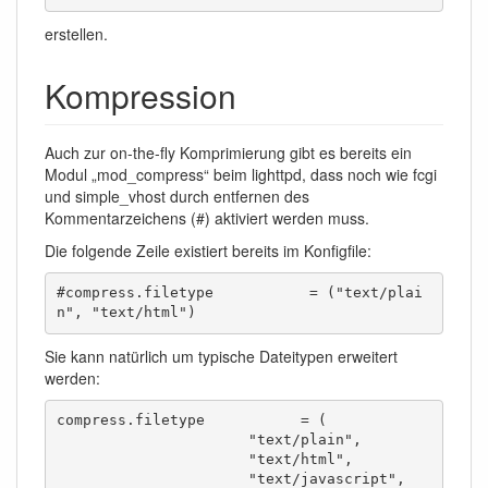
erstellen.
Kompression
Auch zur on-the-fly Komprimierung gibt es bereits ein
Modul „mod_compress“ beim lighttpd, dass noch wie fcgi
und simple_vhost durch entfernen des
Kommentarzeichens (#) aktiviert werden muss.
Die folgende Zeile existiert bereits im Konfigfile:
#compress.filetype           = ("text/plai
n", "text/html")
Sie kann natürlich um typische Dateitypen erweitert
werden:
compress.filetype           = (

                      "text/plain",

                      "text/html",

                      "text/javascript",
