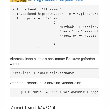
auth.backend = "htpasswd"

auth.backend.htpasswd.userfile = "/pfad/zu/deiner/
auth.require = ( "/" =>

                     (

                        "method" => "basic",

                        "realm" => "Sesam öffne di
                        "require" => "valid-user"

                     )

             )
Alternativ kann auch ein bestimmter Benutzer gefordert
werden:
"require" => "user=deinusername"
Oder man schreibt eine einzelne Verbotszeile:
    $HTTP["url"] =~ "^" + var.dokudir + "/geheime
Zugriff auf MySQL