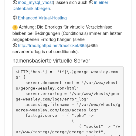
mod_mysql_vhost
) lassen sich auch
in einer
Datenbank ablegen
.
Enhanced Virtual-Hosting
Achtung: Die Errorlogs für virtuelle Verzeichnisse
bleiben bei Bedingungen (Conditionals) immer am letzten
angegebenen Errorlog hängen (siehe
http://trac.lighttpd.net/trac/ticket/665
|#665
server.errorlog is not conditionals).
namensbasierte virtuelle Server
$HTTP["host"] =~ "(^|\.)george-weasley.com
$" {

    server.document-root = "/var/www/vhost
s/george-weasley.com/html"

    server.errorlog = "/var/www/vhosts/geor
ge-weasley.com/logs/error_log"

    accesslog.filename = "/var/www/vhosts/g
eorge-weasley.com/logs/access_log"

    fastcgi.server = ( ".php" =>

                       (

                          ( "socket" => "/v
ar/www/fastcgi/george/george.socket",
