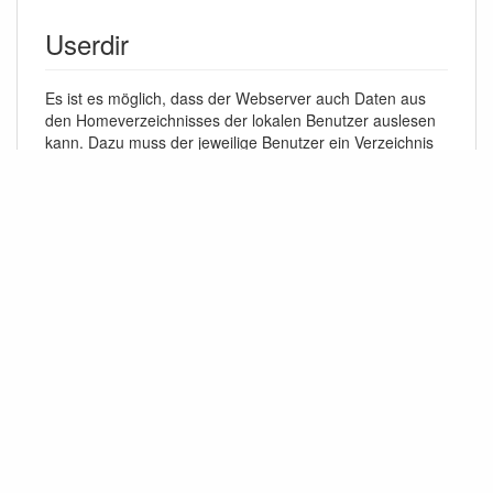
Userdir
Es ist es möglich, dass der Webserver auch Daten aus
den Homeverzeichnisses der lokalen Benutzer auslesen
kann. Dazu muss der jeweilige Benutzer ein Verzeichnis
public_html in seinem Homeverzeichnis anlegen und dort
dem Benutzer „www-data“ des Webservers zumindest
Leserechte geben. Wenn dann noch das Modul mittels
sudo lighty-enable-mod userdir
aktiviert und der Webserver neu gestartet wurde, so
können die dort hinterlegten Dateien über
„
http://domain.de/~benutzername/
“ ausgelesen
werden.