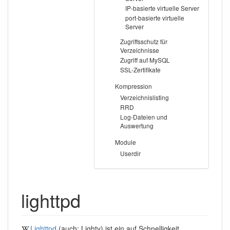
IP-basierte virtuelle Server
port-basierte virtuelle
Server
Zugriffsschutz für
Verzeichnisse
Zugriff auf MySQL
SSL-Zertifikate
Kompression
Verzeichnislisting
RRD
Log-Dateien und
Auswertung
Module
Userdir
lighttpd
Lighttpd
(auch: Lighty) ist ein auf Schnelligkeit