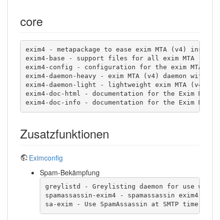
core
exim4 - metapackage to ease exim MTA (v4) installa
exim4-base - support files for all exim MTA (v4) p
exim4-config - configuration for the exim MTA (v4)
exim4-daemon-heavy - exim MTA (v4) daemon with ext
exim4-daemon-light - lightweight exim MTA (v4) dae
exim4-doc-html - documentation for the Exim MTA (v
exim4-doc-info - documentation for the Exim MTA (
Zusatzfunktionen
Eximconfig
Spam-Bekämpfung
greylistd - Greylisting daemon for use with E
spamassassin-exim4 - spamassassin exim4 packa
sa-exim - Use SpamAssassin at SMTP time with