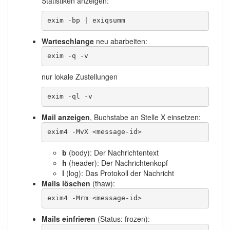
Statistiken anzeigen:
exim -bp | exiqsumm
Warteschlange
neu abarbeiten:
exim -q -v
nur lokale Zustellungen
exim -ql -v
Mail anzeigen
, Buchstabe an Stelle X einsetzen:
exim4 -MvX <message-id>  
b
(body): Der Nachrichtentext
h
(header): Der Nachrichtenkopf
l
(log): Das Protokoll der Nachricht
Mails löschen
(thaw):
exim4 -Mrm <message-id> 
Mails einfrieren
(Status: frozen):