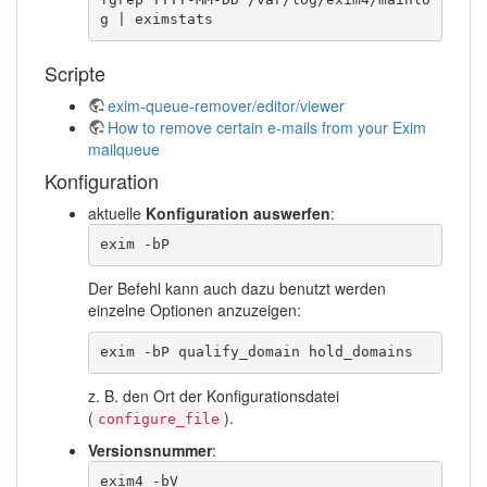
g | eximstats
Scripte
exim-queue-remover/editor/viewer
How to remove certain e-mails from your Exim
mailqueue
Konfiguration
aktuelle
Konfiguration auswerfen
:
exim -bP
Der Befehl kann auch dazu benutzt werden
einzelne Optionen anzuzeigen:
exim -bP qualify_domain hold_domains
z. B. den Ort der Konfigurationsdatei
(
).
configure_file
Versionsnummer
:
exim4 -bV