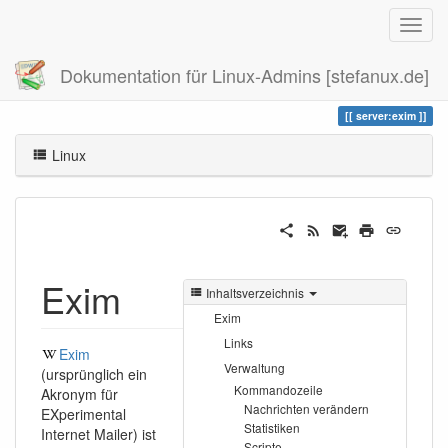
Dokumentation für Linux-Admins [stefanux.de]
Zuletzt angesehen
exim
server:exim
Linux
Exim
Inhaltsverzeichnis
Exim
Links
Exim
Verwaltung
(ursprünglich ein
Kommandozeile
Akronym für
Nachrichten verändern
EXperimental
Statistiken
Internet Mailer) ist
Scripte