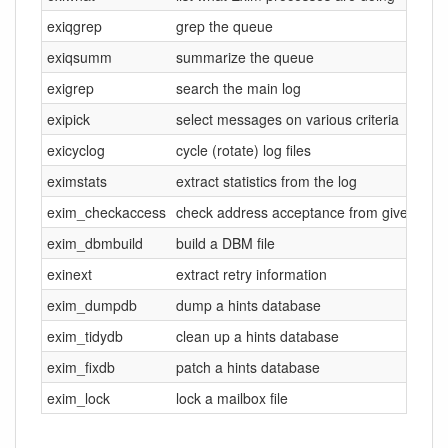
exiqgrep
grep the queue
exiqsumm
summarize the queue
exigrep
search the main log
exipick
select messages on various criteria
exicyclog
cycle (rotate) log files
eximstats
extract statistics from the log
exim_checkaccess
check address acceptance from given IP
exim_dbmbuild
build a DBM file
exinext
extract retry information
exim_dumpdb
dump a hints database
exim_tidydb
clean up a hints database
exim_fixdb
patch a hints database
exim_lock
lock a mailbox file