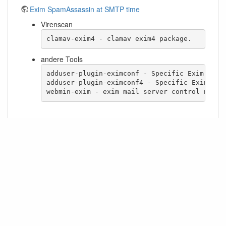
Exim SpamAssassin at SMTP time
Virenscan
clamav-exim4 - clamav exim4 package.
andere Tools
adduser-plugin-eximconf - Specific Exim mail 
adduser-plugin-eximconf4 - Specific Exim mta 
webmin-exim - exim mail server control modul
Falls nicht anders bezeichnet, ist der Inhalt dieses Wikis unter der folgenden Lizenz
veröffentlicht:
CC Attribution-Noncommercial-Share Alike 4.0 International