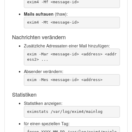
exim4 -Mf <message-id> 
Mails auftauen
(thaw):
exim4 -Mt <message-id> 
Nachrichten verändern
Zusätzliche Adressaten einer Mail hinzufügen:
exim -Mar <message-id> <address> <addr
ess2> ...
Absender verändern:
exim -Mes <message-id> <address>
Statistiken
Statistiken anzeigen:
eximstats /var/log/exim4/mainlog
für einen speziellen Tag:
fgrep YYYY-MM-DD /var/log/exim4/mainlo