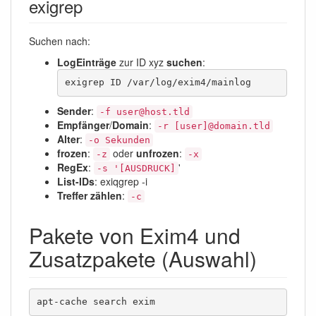
exigrep
Suchen nach:
LogEinträge
zur ID xyz
suchen
:
exigrep ID /var/log/exim4/mainlog
Sender
:
-f user@host.tld
Empfänger
/
Domain
:
-r [user]@domain.tld
Alter
:
-o Sekunden
frozen
:
oder
unfrozen
:
-z
-x
RegEx
:
'
-s '[AUSDRUCK]
List-IDs
: exiqgrep -i
Treffer zählen
:
-c
Pakete von Exim4 und
Zusatzpakete (Auswahl)
apt-cache search exim