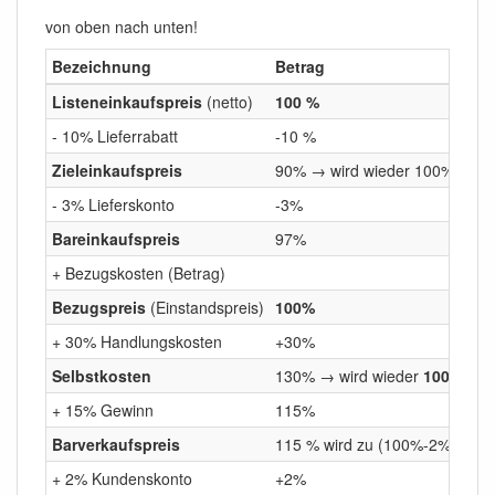
von oben nach unten!
Bezeichnung
Betrag
Listeneinkaufspreis
(netto)
100 %
- 10% Lieferrabatt
-10 %
Zieleinkaufspreis
90% → wird wieder 100% als A
- 3% Lieferskonto
-3%
Bareinkaufspreis
97%
+ Bezugskosten (Betrag)
Bezugspreis
(Einstandspreis)
100%
+ 30% Handlungskosten
+30%
Selbstkosten
130% → wird wieder
100%
als 
+ 15% Gewinn
115%
Barverkaufspreis
115 % wird zu (100%-2%-5%)
+ 2% Kundenskonto
+2%