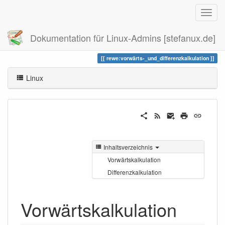
Dokumentation für Linux-Admins [stefanux.de]
Zuletzt angesehen
vorwärts-_und_differenzkalkulation
rewe:vorwärts-_und_differenzkalkulation
Linux
Inhaltsverzeichnis
Vorwärtskalkulation
Differenzkalkulation
Vorwärtskalkulation