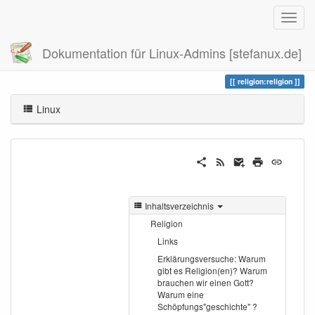
Dokumentation für Linux-Admins [stefanux.de]
Zuletzt angesehen
religion
religion:religion
Linux
Inhaltsverzeichnis
Religion
Links
Erklärungsversuche: Warum
gibt es Religion(en)? Warum
brauchen wir einen Gott?
Warum eine
Schöpfungs"geschichte" ?