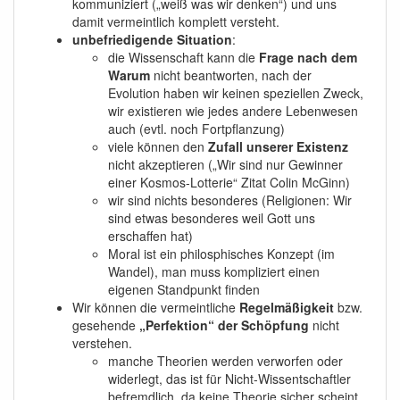
kommuniziert („weiß was wir denken“) und uns
damit vermeintlich komplett versteht.
unbefriedigende Situation
:
die Wissenschaft kann die
Frage nach dem
Warum
nicht beantworten, nach der
Evolution haben wir keinen speziellen Zweck,
wir existieren wie jedes andere Lebenwesen
auch (evtl. noch Fortpflanzung)
viele können den
Zufall unserer Existenz
nicht akzeptieren („Wir sind nur Gewinner
einer Kosmos-Lotterie“ Zitat Colin McGinn)
wir sind nichts besonderes (Religionen: Wir
sind etwas besonderes weil Gott uns
erschaffen hat)
Moral ist ein philosphisches Konzept (im
Wandel), man muss kompliziert einen
eigenen Standpunkt finden
Wir können die vermeintliche
Regelmäßigkeit
bzw.
gesehende
„Perfektion“ der Schöpfung
nicht
verstehen.
manche Theorien werden verworfen oder
widerlegt, das ist für Nicht-Wissentschaftler
befremdlich, da keine Theorie sicher scheint