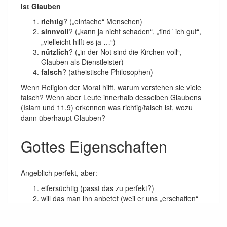
Ist Glauben
richtig
? („einfache“ Menschen)
sinnvoll
? („kann ja nicht schaden“, „find´ ich gut“,
„vielleicht hilft es ja …“)
nützlich
? („in der Not sind die Kirchen voll“,
Glauben als Dienstleister)
falsch
? (atheistische Philosophen)
Wenn Religion der Moral hilft, warum verstehen sie viele
falsch? Wenn aber Leute innerhalb desselben Glaubens
(Islam und 11.9) erkennen was richtig/falsch ist, wozu
dann überhaupt Glauben?
Gottes Eigenschaften
Angeblich perfekt, aber:
eifersüchtig (passt das zu perfekt?)
will das man ihn anbetet (weil er uns „erschaffen“
hat, braucht Gott Anerkennung, ist er
geltungsüchtig?)