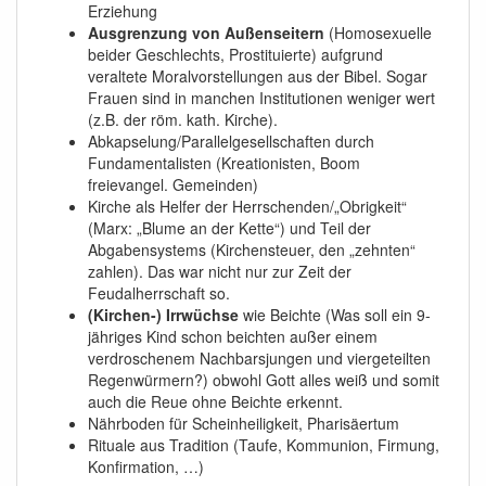
Erziehung
Ausgrenzung von Außenseitern
(Homosexuelle
beider Geschlechts, Prostituierte) aufgrund
veraltete Moralvorstellungen aus der Bibel. Sogar
Frauen sind in manchen Institutionen weniger wert
(z.B. der röm. kath. Kirche).
Abkapselung/Parallelgesellschaften durch
Fundamentalisten (Kreationisten, Boom
freievangel. Gemeinden)
Kirche als Helfer der Herrschenden/„Obrigkeit“
(Marx: „Blume an der Kette“) und Teil der
Abgabensystems (Kirchensteuer, den „zehnten“
zahlen). Das war nicht nur zur Zeit der
Feudalherrschaft so.
(Kirchen-) Irrwüchse
wie Beichte (Was soll ein 9-
jähriges Kind schon beichten außer einem
verdroschenem Nachbarsjungen und viergeteilten
Regenwürmern?) obwohl Gott alles weiß und somit
auch die Reue ohne Beichte erkennt.
Nährboden für Scheinheiligkeit, Pharisäertum
Rituale aus Tradition (Taufe, Kommunion, Firmung,
Konfirmation, …)