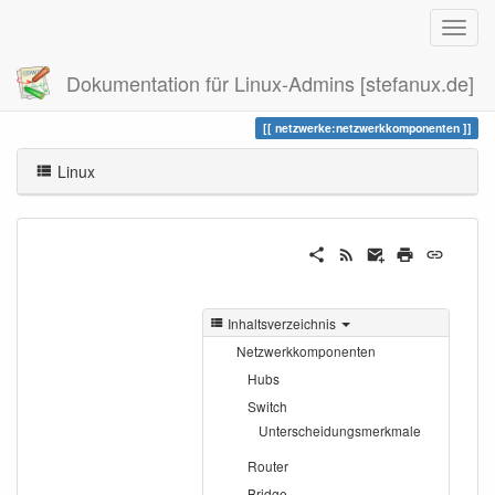
Dokumentation für Linux-Admins [stefanux.de]
Zuletzt angesehen
netzwerkkomponenten
netzwerke:netzwerkkomponenten
Linux
Inhaltsverzeichnis
Netzwerkkomponenten
Hubs
Switch
Unterscheidungsmerkmale
Router
Bridge