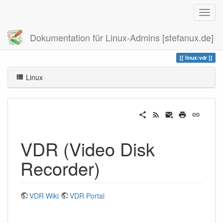
Dokumentation für Linux-Admins [stefanux.de]
Zuletzt angesehen
vdr
linux:vdr
Linux
VDR (Video Disk
Recorder)
VDR Wiki
VDR Portal